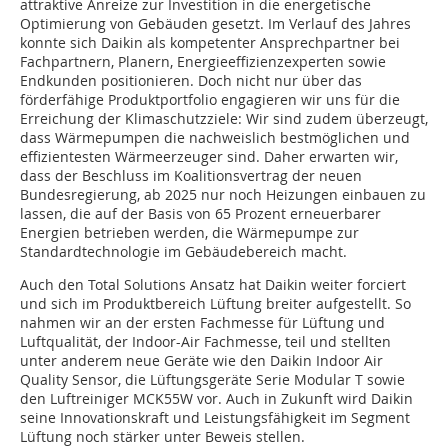
attraktive Anreize zur Investition in die energetische
Optimierung von Gebäuden gesetzt. Im Verlauf des Jahres
konnte sich Daikin als kompetenter Ansprechpartner bei
Fachpartnern, Planern, Energieeffizienzexperten sowie
Endkunden positionieren. Doch nicht nur über das
förderfähige Produktportfolio engagieren wir uns für die
Erreichung der Klimaschutzziele: Wir sind zudem überzeugt,
dass Wärmepumpen die nachweislich bestmöglichen und
effizientesten Wärmeerzeuger sind. Daher erwarten wir,
dass der Beschluss im Koalitionsvertrag der neuen
Bundesregierung, ab 2025 nur noch Heizungen einbauen zu
lassen, die auf der Basis von 65 Prozent erneuerbarer
Energien betrieben werden, die Wärmepumpe zur
Standardtechnologie im Gebäudebereich macht.
Auch den Total Solutions Ansatz hat Daikin weiter forciert
und sich im Produktbereich Lüftung breiter aufgestellt. So
nahmen wir an der ersten Fachmesse für Lüftung und
Luftqualität, der Indoor-Air Fachmesse, teil und stellten
unter anderem neue Geräte wie den Daikin Indoor Air
Quality Sensor, die Lüftungsgeräte Serie Modular T sowie
den Luftreiniger MCK55W vor. Auch in Zukunft wird Daikin
seine Innovationskraft und Leistungsfähigkeit im Segment
Lüftung noch stärker unter Beweis stellen.