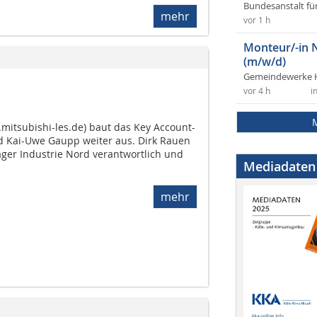
Bundesanstalt fü
mehr
vor 1 h
Monteur/-in 
(m/w/d)
Gemeindewerke 
vor 4 h
i
.mitsubishi-les.de) baut das Key Account-
d Kai-Uwe Gaupp weiter aus. Dirk Rauen
ager Industrie Nord verantwortlich und
Mediadaten
mehr