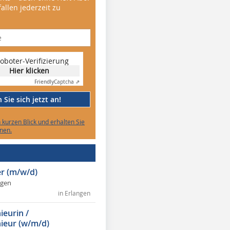
allen jederzeit zu
oboter-Verifizierung
Hier klicken
Friendly
Captcha ⇗
Sie sich jetzt an!
n kurzen Blick und erhalten Sie
nen.
r (m/w/d)
ngen
in Erlangen
ieurin /
ieur (w/m/d)