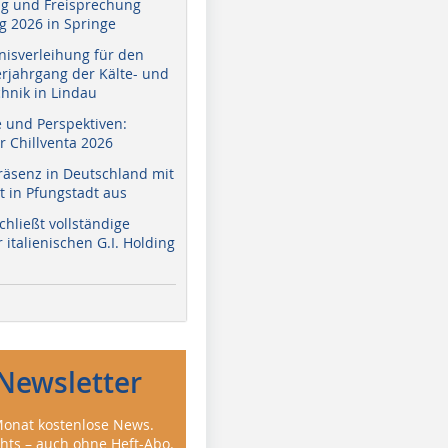
g und Freisprechung
 2026 in Springe
nisverleihung für den
erjahrgang der Kälte- und
hnik in Lindau
e und Perspektiven:
r Chillventa 2026
räsenz in Deutschland mit
 in Pfungstadt aus
hließt vollständige
italienischen G.I. Holding
Newsletter
onat kostenlose News.
ghts – auch ohne Heft-Abo.