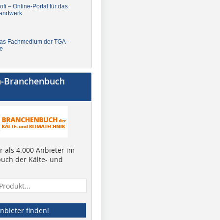
fi – Online-Portal für das
andwerk
Das Fachmedium der TGA-
e
a-Branchenbuch
 als 4.000 Anbieter im
uch der Kälte- und
nbieter finden!