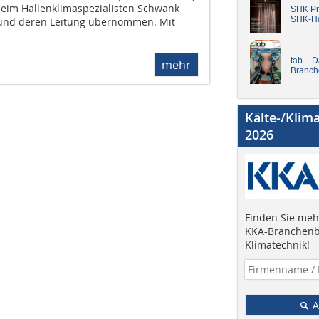
im Hallenklimaspezialisten Schwank
SHK Pro
SHK-H
und deren Leitung übernommen. Mit
tab – 
mehr
Branch
Kälte-/Klim
2026
Finden Sie mehr
KKA-Branchenb
Klimatechnik!
A