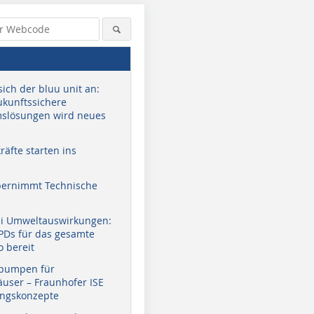
sich der bluu unit an:
zukunftssichere
slösungen wird neues
äfte starten ins
bernimmt Technische
ei Umweltauswirkungen:
EPDs für das gesamte
o bereit
pumpen für
user – Fraunhofer ISE
ungskonzepte