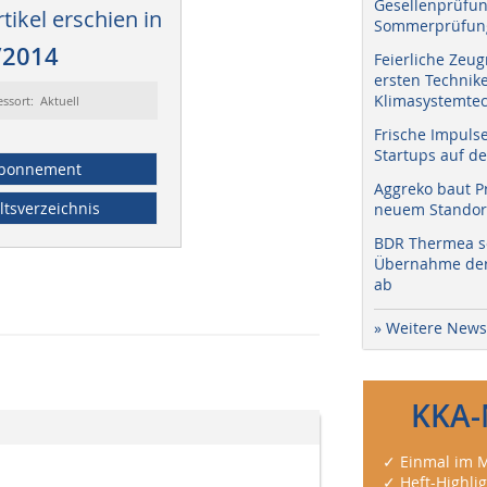
Gesellenprüfun
tikel erschien in
Sommerprüfung
/2014
Feierliche Zeug
ersten Technik
Klimasystemtec
essort: Aktuell
Frische Impuls
Startups auf de
bonnement
Aggreko baut P
ltsverzeichnis
neuem Standort
BDR Thermea sc
Übernahme der 
ab
» Weitere News
KKA-
✓ Einmal im M
✓ Heft-Highli