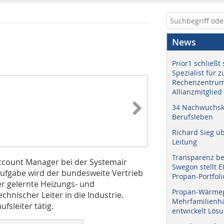
News
Prior1 schließt 
Spezialist für 
Rechenzentrum
Allianzmitglied
34 Nachwuchskr
Berufsleben
Richard Sieg ü
Leitung
Transparenz b
 Account Manager bei der Systemair
Swegon stellt 
taufgabe wird der bundesweite Vertrieb
Propan-Portfoli
Der gelernte Heizungs- und
Propan-Wärme
chnischer Leiter in die Industrie.
Mehrfamilienhä
fsleiter tätig.
entwickelt Lös