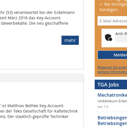
✓ Bei Nichtgef
kündigen.
ehr (53) verantwortet bei der Eckelmann
eit März 2016 das Key-Account-
Gewerbekälte. Die neu geschaffene
Anti-R
mehr
Melden 
Riskieren Sie eine
weitere Informatio
TGA Jobs
Mechatronike
Uniklinikum Erla
 ist Matthias Bethke Key-Account-
vor 1 h
ei der Teko Gesellschaft für Kältetechnik
. Der staatlich geprüfte Techniker
Betriebsingen
Betriebsingen