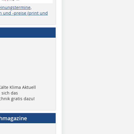
einungstermine,
 und -preise (print und
älte Klima Aktuell
 sich das
chnik gratis dazu!
chmagazine