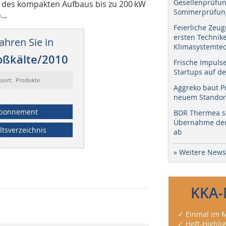
Gesellenprüfun
und des kompakten Aufbaus bis zu 200 kW
Sommerprüfung
..
Feierliche Zeug
ersten Technik
ahren Sie in
Klimasystemtec
oßkälte/2010
Frische Impuls
Startups auf de
ssort: Produkte
Aggreko baut P
neuem Standort
bonnement
BDR Thermea sc
Übernahme der 
ltsverzeichnis
ab
» Weitere News
KKA-
✓ Einmal im M
✓ Heft-Highli