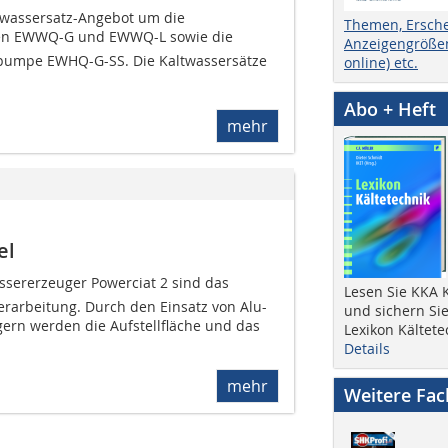
ltwassersatz-Angebot um die
Themen, Ersch
n EWWQ-G und EWWQ-L sowie die
Anzeigengrößen
mpe EWHQ-G-SS. Die Kaltwassersätze
online) etc.
Abo + Heft
mehr
el
ssererzeuger Powerciat 2 sind das
Lesen Sie KKA K
erarbeitung. Durch den Einsatz von Alu-
und sichern Sie
gern werden die Aufstellfläche und das
Lexikon Kältete
Details
mehr
Weitere Fa