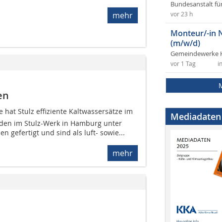
Bundesanstalt fü
mehr
vor 23 h
Monteur/-in 
(m/w/d)
Gemeindewerke 
vor 1 Tag
i
en
ie hat Stulz effiziente Kaltwassersätze im
Mediadaten
erden im Stulz-Werk in Hamburg unter
 gefertigt und sind als luft- sowie...
mehr