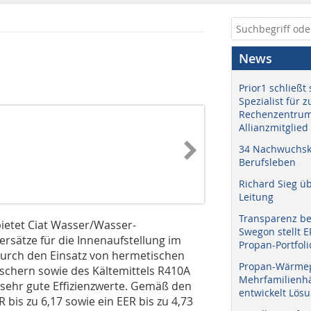
News
Prior1 schließt 
Spezialist für 
Rechenzentrum
Allianzmitglied
34 Nachwuchskr
Berufsleben
Richard Sieg ü
Leitung
Transparenz b
bietet Ciat Wasser/Wasser-
Swegon stellt 
ätze für die Innenaufstellung im
Propan-Portfoli
Durch den Einsatz von hermetischen
Propan-Wärme
schern sowie des Kältemittels R410A
Mehrfamilienhä
 sehr gute Effizienzwerte. Gemäß den
entwickelt Lös
 bis zu 6,17 sowie ein EER bis zu 4,73