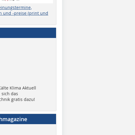
einungstermine,
 und -preise (print und
älte Klima Aktuell
 sich das
chnik gratis dazu!
chmagazine