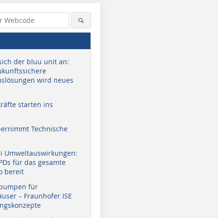
sich der bluu unit an:
zukunftssichere
slösungen wird neues
äfte starten ins
bernimmt Technische
ei Umweltauswirkungen:
EPDs für das gesamte
o bereit
pumpen für
user – Fraunhofer ISE
ungskonzepte