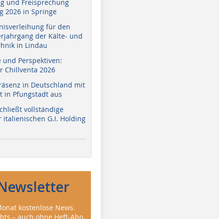
g und Freisprechung
 2026 in Springe
nisverleihung für den
erjahrgang der Kälte- und
hnik in Lindau
e und Perspektiven:
r Chillventa 2026
räsenz in Deutschland mit
 in Pfungstadt aus
hließt vollständige
italienischen G.I. Holding
Newsletter
onat kostenlose News.
ghts – auch ohne Heft-Abo.