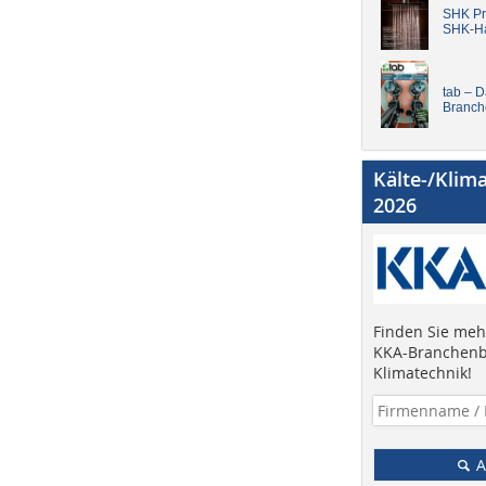
SHK Pro
SHK-H
tab – 
Branch
Kälte-/Klim
2026
Finden Sie mehr
KKA-Branchenb
Klimatechnik!
A