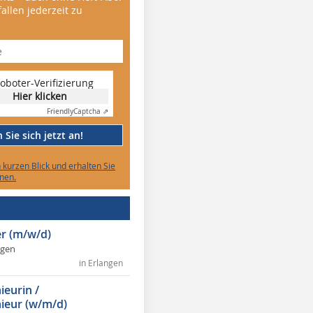
allen jederzeit zu
oboter-Verifizierung
Hier klicken
Friendly
Captcha ⇗
Sie sich jetzt an!
n kurzen Blick und erhalten Sie
nen.
r (m/w/d)
ngen
in Erlangen
ieurin /
ieur (w/m/d)