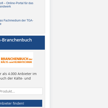
fi – Online-Portal für das
andwerk
Das Fachmedium der TGA-
e
a-Branchenbuch
 als 4.000 Anbieter im
uch der Kälte- und
nbieter finden!