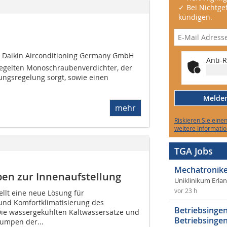
✓ Bei Nichtgef
kündigen.
er Daikin Airconditioning Germany GmbH
Anti-R
regelten Monoschraubenverdichter, der
tungsregelung sorgt, sowie einen
Melden 
mehr
Riskieren Sie eine
weitere Informatio
TGA Jobs
Mechatronike
n zur Innenaufstellung
Uniklinikum Erla
vor 23 h
llt eine neue Lösung für
nd Komfortklimatisierung des
Betriebsingen
. Die wassergekühlten Kaltwassersätze und
Betriebsingen
mpen der...