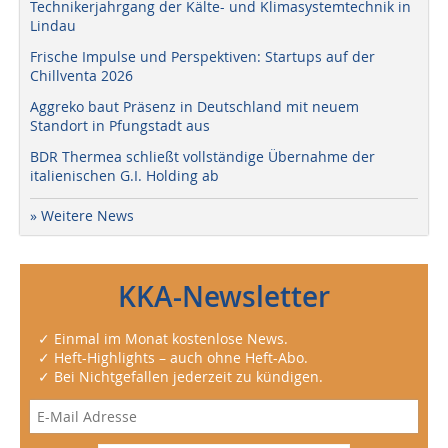
Technikerjahrgang der Kälte- und Klimasystemtechnik in
Lindau
Frische Impulse und Perspektiven: Startups auf der
Chillventa 2026
Aggreko baut Präsenz in Deutschland mit neuem
Standort in Pfungstadt aus
BDR Thermea schließt vollständige Übernahme der
italienischen G.I. Holding ab
» Weitere News
KKA-Newsletter
✓ Einmal im Monat kostenlose News.
✓ Heft-Highlights – auch ohne Heft-Abo.
✓ Bei Nichtgefallen jederzeit zu kündigen.