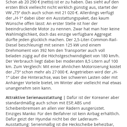
Schon ab 20 290 € (netto) ist er zu haben. Das sieht auf den
ersten Blick vielleicht nicht wirklich günstig aus, startet der
VW „T5“ doch auch schon mit 21 020 €. Allerdings verfügt
der „H-1“ dabei über ein Ausstattungspaket, das kaum
Wünsche offen lässt: An erster Stelle ist hier der
beeindruckende Motor zu nennen. Zwar hat man hier keine
Wahlmöglichkeit, doch das einzige verfügbare Aggregat
dürfte jeden glücklich machen. Der 2,5-Liter-Common-Rail-
Diesel beschleunigt mit seinen 125 kW und einem
Drehmoment von 392 Nm den Transporter auch voll
beladen zügig auf die Höchstgeschwindigkeit von 180 km/h.
Der Verbrauch liegt dabei bei moderaten 8,5 Litern auf 100
km. Zum Vergleich: Mit einer ähnlichen Motorisierung kostet
der „T5“ schon mehr als 27 000 €. Angetrieben wird der „H-
1“ über die Hinterachse, was bei schweren Lasten oder mit
Anhänger Vorteile bietet, im Winter aber vielleicht mal etwas
unangenehm sein kann.
Attraktive Serienausstattung |
Dafür ist der Koreaner aber
standardmäßig auch schon mit ESP, ABS und
Scheibenbremsen an allen vier Rädern ausgerüstet.
Einziges Manko: Für den Beifahrer ist kein Airbag erhältlich.
Dafür geizt der Hyundai nicht bei der Laderaum-
Ausstattung: Serienmäßig ist die Heckscheibe beheizbar,