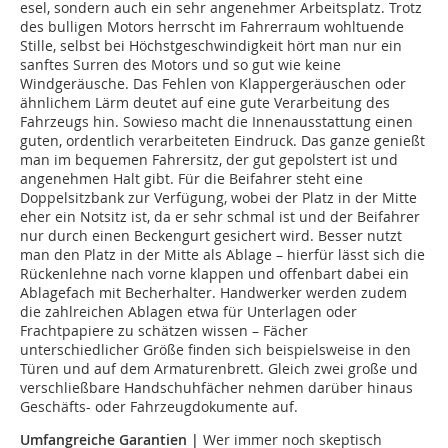
esel, sondern auch ein sehr angenehmer Arbeitsplatz. Trotz
des bulligen Motors herrscht im Fahrerraum wohltuende
Stille, selbst bei Höchstgeschwindigkeit hört man nur ein
sanftes Surren des Motors und so gut wie keine
Windgeräusche. Das Fehlen von Klappergeräuschen oder
ähnlichem Lärm deutet auf eine gute Verarbeitung des
Fahrzeugs hin. Sowieso macht die Innenausstattung einen
guten, ordentlich verarbeiteten Eindruck. Das ganze genießt
man im bequemen Fahrersitz, der gut gepolstert ist und
angenehmen Halt gibt. Für die Beifahrer steht eine
Doppelsitzbank zur Verfügung, wobei der Platz in der Mitte
eher ein Notsitz ist, da er sehr schmal ist und der Beifahrer
nur durch einen Beckengurt gesichert wird. Besser nutzt
man den Platz in der Mitte als Ablage – hierfür lässt sich die
Rückenlehne nach vorne klappen und offenbart dabei ein
Ablagefach mit Becherhalter. Handwerker werden zudem
die zahlreichen Ablagen etwa für Unterlagen oder
Frachtpapiere zu schätzen wissen – Fächer
unterschiedlicher Größe finden sich beispielsweise in den
Türen und auf dem Armaturenbrett. Gleich zwei große und
verschließbare Handschuhfächer nehmen darüber hinaus
Geschäfts- oder Fahrzeugdokumente auf.
Umfangreiche Garantien |
Wer immer noch skeptisch