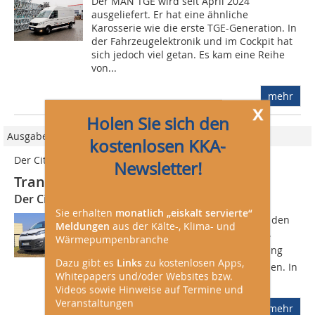
Der MAN TGE wird seit April 2024
ausgeliefert. Er hat eine ähnliche
Karosserie wie die erste TGE-Generation. In
der Fahrzeugelektronik und im Cockpit hat
sich jedoch viel getan. Es kam eine Reihe
von...
mehr
x
Holen Sie sich den
Ausgabe 06/2017
kostenlosen KKA-
Der Citroen Jumpy im KKA-Praxistest
Newsletter!
Transporter mit Pkw-Tugenden
Der Citroen „Jumpy“ im KKA-Praxistest
Sie erhalten
monatlich „eiskalt servierte“
Im Sommer letzten Jahres hat Citroen den
Meldungen
aus der Kälte-, Klima- und
neuen Jumpy auf den Markt gebracht.
Wärmepumpenbranche
Einen regelrechten Generationensprung
Dazu gibt es
Links
zu kostenlosen Apps,
will der Hersteller damit gemacht haben. In
Whitepapers und/oder Websites bzw.
der Tat sieht unser Testwagen,...
Videos sowie Hinweise auf Termine und
Veranstaltungen
mehr