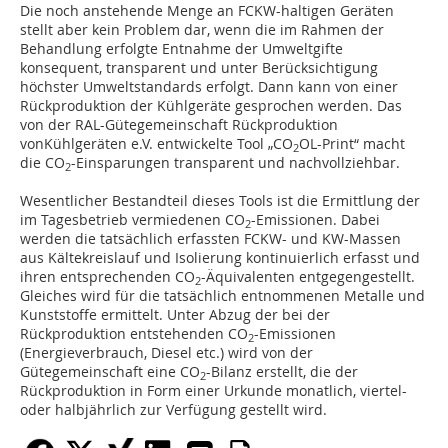
Die noch anstehende Menge an FCKW-haltigen Geräten
stellt aber kein Problem dar, wenn die im Rahmen der
Behandlung erfolgte Entnahme der Umweltgifte
konsequent, transparent und unter Berücksichtigung
höchster Umweltstandards erfolgt. Dann kann von einer
Rückproduktion der Kühlgeräte gesprochen werden. Das
von der RAL-Gütegemeinschaft Rückproduktion
vonKühlgeräten e.V. entwickelte Tool „CO
OL-Print“ macht
2
die CO
-Einsparungen transparent und nachvollziehbar.
2
Wesentlicher Bestandteil dieses Tools ist die Ermittlung der
im Tagesbetrieb vermiedenen CO
-Emissionen. Dabei
2
werden die tatsächlich erfassten FCKW- und KW-Massen
aus Kältekreislauf und Isolierung kontinuierlich erfasst und
ihren entsprechenden CO
-Äquivalenten entgegengestellt.
2
Gleiches wird für die tatsächlich entnommenen Metalle und
Kunststoffe ermittelt. Unter Abzug der bei der
Rückproduktion entstehenden CO
-Emissionen
2
(Energieverbrauch, Diesel etc.) wird von der
Gütegemeinschaft eine CO
-Bilanz erstellt, die der
2
Rückproduktion in Form einer Urkunde monatlich, viertel-
oder halbjährlich zur Verfügung gestellt wird.