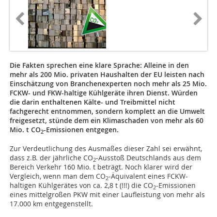
Die Fakten sprechen eine klare Sprache: Alleine in den
mehr als 200 Mio. privaten Haushalten der EU leisten nach
Einschätzung von Branchenexperten noch mehr als 25 Mio.
FCKW- und FKW-haltige Kühlgeräte ihren Dienst. Würden
die darin enthaltenen Kälte- und Treibmittel nicht
fachgerecht entnommen, sondern komplett an die Umwelt
freigesetzt, stünde dem ein Klimaschaden von mehr als 60
Mio. t CO
-Emissionen entgegen.
2
Zur Verdeutlichung des Ausmaßes dieser Zahl sei erwähnt,
dass z.B. der jährliche CO
-Ausstoß Deutschlands aus dem
2
Bereich Verkehr 160 Mio. t beträgt. Noch klarer wird der
Vergleich, wenn man dem CO
-Äquivalent eines FCKW-
2
haltigen Kühlgerätes von ca. 2,8 t (!!!) die CO
-Emissionen
2
eines mittelgroßen PKW mit einer Laufleistung von mehr als
17.000 km entgegenstellt.