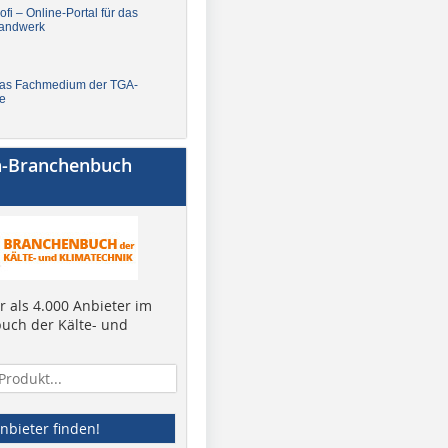
fi – Online-Portal für das
andwerk
Das Fachmedium der TGA-
e
a-Branchenbuch
 als 4.000 Anbieter im
uch der Kälte- und
nbieter finden!