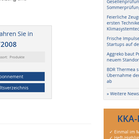
Gesellenprüfun
Sommerprüfung
Feierliche Zeug
ersten Technik
Klimasystemtec
ahren Sie in
Frische Impuls
/2008
Startups auf de
Aggreko baut P
ssort: Produkte
neuem Standort
BDR Thermea sc
Übernahme der 
bonnement
ab
ltsverzeichnis
» Weitere News
KKA-
✓ Einmal im M
✓ Heft-Highli