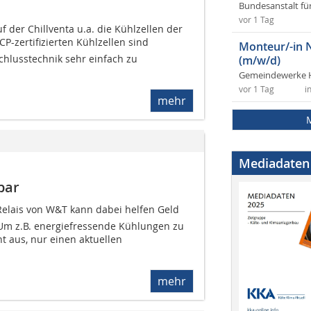
Bundesanstalt fü
vor 1 Tag
f der Chillventa u.a. die Kühlzellen der
CP-zertifizierten Kühlzellen sind
Monteur/-in 
hlusstechnik sehr einfach zu
(m/w/d)
Gemeindewerke 
vor 1 Tag
i
mehr
Mediadaten
bar
elais von W&T kann dabei helfen Geld
Um z.B. energiefressende Kühlungen zu
ht aus, nur einen aktuellen
mehr