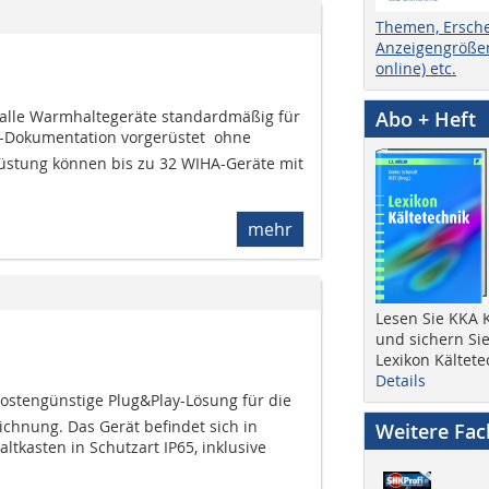
Themen, Ersch
Anzeigengrößen
online) etc.
 alle Warmhaltegeräte standardmäßig für
Abo + Heft
Dokumentation vorgerüstet  ohne
rüstung können bis zu 32 WIHA-Geräte mit
mehr
Lesen Sie KKA K
und sichern Sie
Lexikon Kältete
Details
e kostengünstige Plug&Play-Lösung für die
hnung. Das Gerät befindet sich in
Weitere Fa
tkasten in Schutzart IP65, inklusive