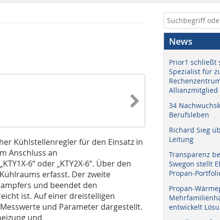
News
Prior1 schließt 
Spezialist für 
Rechenzentrum
Allianzmitglied
34 Nachwuchskr
Berufsleben
Richard Sieg ü
Leitung
er Kühlstellenregler für den Einsatz in
um Anschluss an
Transparenz b
„KTY1X-6“ oder „KTY2X-6“. Über den
Swegon stellt 
Propan-Portfoli
Kühlraums erfasst. Der zweite
rdampfers und beendet den
Propan-Wärme
cht ist. Auf einer dreistelligen
Mehrfamilienhä
 Messwerte und Parameter dargestellt.
entwickelt Lös
uheizung und