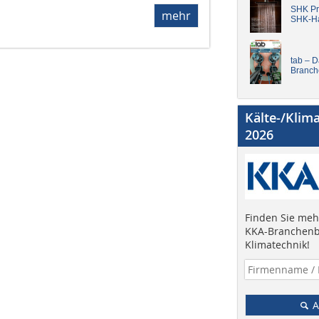
SHK Pro
mehr
SHK-H
tab – 
Branch
Kälte-/Klim
2026
Finden Sie mehr
KKA-Branchenb
Klimatechnik!
A