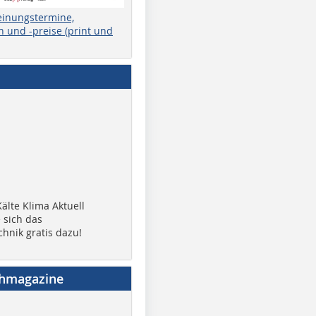
einungstermine,
 und -preise (print und
älte Klima Aktuell
 sich das
chnik gratis dazu!
chmagazine