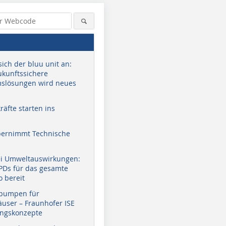
sich der bluu unit an:
zukunftssichere
slösungen wird neues
äfte starten ins
bernimmt Technische
ei Umweltauswirkungen:
EPDs für das gesamte
o bereit
pumpen für
user – Fraunhofer ISE
ungskonzepte