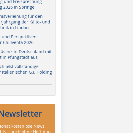
g und Freisprechung
 2026 in Springe
nisverleihung für den
erjahrgang der Kälte- und
hnik in Lindau
e und Perspektiven:
r Chillventa 2026
räsenz in Deutschland mit
 in Pfungstadt aus
hließt vollständige
italienischen G.I. Holding
Newsletter
onat kostenlose News.
ghts – auch ohne Heft-Abo.