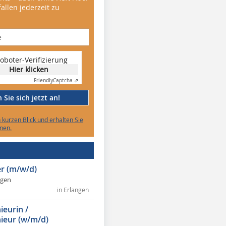
allen jederzeit zu
oboter-Verifizierung
Hier klicken
Friendly
Captcha ⇗
Sie sich jetzt an!
n kurzen Blick und erhalten Sie
nen.
r (m/w/d)
ngen
in Erlangen
ieurin /
ieur (w/m/d)