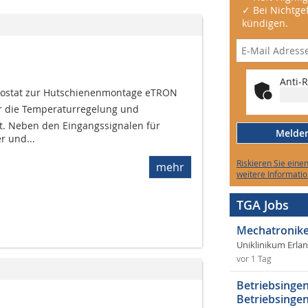
✓ Bei Nichtgef
kündigen.
Anti-R
mostat zur Hutschienenmontage eTRON
r die Temperaturregelung und
t. Neben den Eingangssignalen für
Melden 
 und...
Riskieren Sie eine
mehr
weitere Informatio
TGA Jobs
Mechatronike
Uniklinikum Erla
vor 1 Tag
Betriebsingen
Betriebsingen