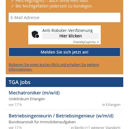
✓ Heft-Highlights – auch ohne Heft-Abo.
✓ Bei Nichtgefallen jederzeit zu kündigen.
Anti-Roboter-Verifizierung
Hier klicken
Friendly
Captcha ⇗
Melden Sie sich jetzt an!
Riskieren Sie einen kurzen Blick und erhalten Sie weitere
Informationen.
TGA Jobs
Mechatroniker (m/w/d)
Uniklinikum Erlangen
vor 17 h
in Erlangen
Betriebsingenieurin / Betriebsingenieur (w/m/d)
Bundesanstalt für Immobilienaufgaben
vor 17 h
in Berlin (+1 weiterer Standort)