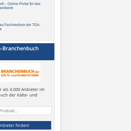
fi – Online-Portal für das
andwerk
Das Fachmedium der TGA-
e
a-Branchenbuch
 als 4.000 Anbieter im
uch der Kälte- und
nbieter finden!