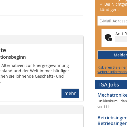
✓ Bei Nichtgef
kündigen.
Anti-R
lte
Melden 
ktionsbeginn
Alternativen zur Energiegewinnung
Riskieren Sie eine
chland und der Welt immer häufiger
weitere Informatio
echen sie lohnende Geschäfts- und
.
TGA Jobs
mehr
Mechatronike
Uniklinikum Erla
vor 11 h
Betriebsingen
Betriebsingen