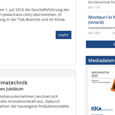
Bundesanstalt fü
vor 11 h
m 1. Juli 2016 die Geschäftsführung der
H (www.trane.com) übernommen. Er
Monteur/-in 
rung in der TGA-Branche und im Klima-
(m/w/d)
Gemeindewerke 
vor 14 h
i
mehr
Mediadaten
limatechnik
es Jubiläum
amilienunternehmen zeichnet sich
ohe Innovationskraft aus. Dadurch
Jahren die hauseigene Produktionsstätte