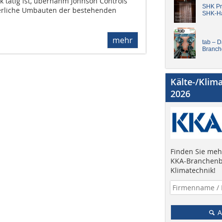
ik tätig ist, übernahm Johnson Controls
SHK Pro
erliche Umbauten der bestehenden
SHK-H
mehr
tab – 
Branch
Kälte-/Klim
2026
Finden Sie mehr
KKA-Branchenb
Klimatechnik!
A