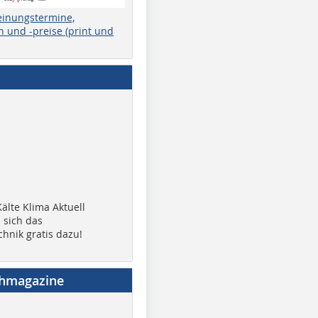
einungstermine,
 und -preise (print und
älte Klima Aktuell
 sich das
chnik gratis dazu!
chmagazine