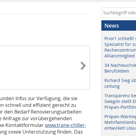
News
Prior1 schließt 
Spezialist für 
Rechenzentrum
Allianzmitglied
34 Nachwuchskr
Berufsleben
Richard Sieg ü
Leitung
Transparenz b
unden Infos zur Verfügung, die sie
Swegon stellt 
schnell und effizient gerecht zu
Propan-Portfoli
ür den Bedarf Renovierungsarbeiten
Propan-Wärme
re Anfrage zur vorübergehenden
Mehrfamilienhä
ne-Kontakt­formu­lar
www.trane-chiller-
entwickelt Lös
ung sowie Unterstützung finden. Das