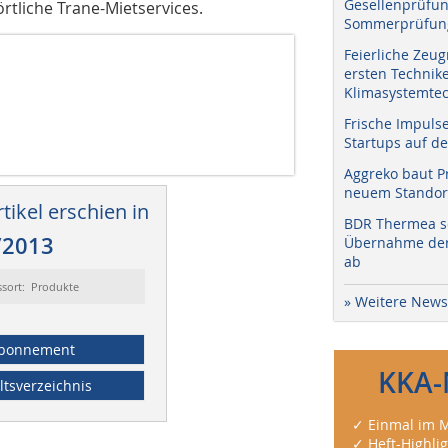
Gesellenprüfun
örtliche Trane-Mietservices.
Sommerprüfung
Feierliche Zeug
ersten Technik
Klimasystemtec
Frische Impuls
Startups auf de
Aggreko baut P
neuem Standort
tikel erschien in
BDR Thermea sc
/2013
Übernahme der 
ab
ssort: Produkte
» Weitere News
bonnement
KKA-
ltsverzeichnis
✓ Einmal im M
✓ Heft-Highli