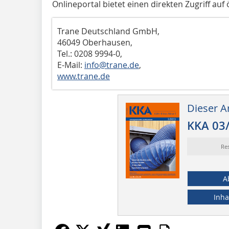
Onlineportal bietet einen direkten Zugriff auf 
Trane Deutschland GmbH,
46049 Oberhausen,
Tel.: 0208 9994-0,
E-Mail:
info@trane.de
,
www.trane.de
Dieser Ar
KKA 03
Re
A
Inha