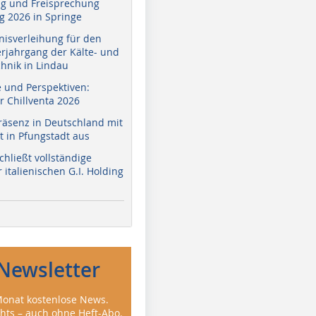
g und Freisprechung
 2026 in Springe
nisverleihung für den
erjahrgang der Kälte- und
hnik in Lindau
e und Perspektiven:
r Chillventa 2026
räsenz in Deutschland mit
 in Pfungstadt aus
hließt vollständige
italienischen G.I. Holding
Newsletter
onat kostenlose News.
ghts – auch ohne Heft-Abo.