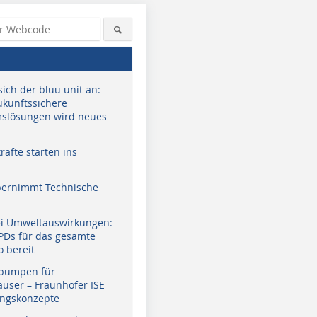
sich der bluu unit an:
zukunftssichere
slösungen wird neues
äfte starten ins
bernimmt Technische
ei Umweltauswirkungen:
EPDs für das gesamte
o bereit
pumpen für
user – Fraunhofer ISE
ungskonzepte