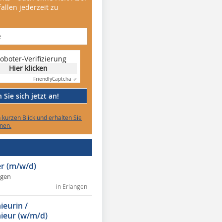
allen jederzeit zu
oboter-Verifizierung
Hier klicken
Friendly
Captcha ⇗
Sie sich jetzt an!
n kurzen Blick und erhalten Sie
nen.
r (m/w/d)
ngen
in Erlangen
ieurin /
ieur (w/m/d)