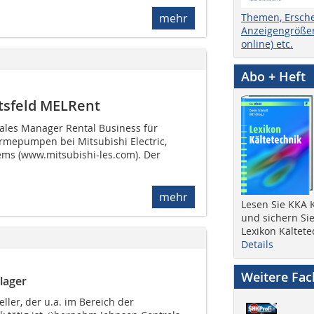
Themen, Ersch
mehr
Anzeigengrößen
online) etc.
Abo + Heft
tsfeld MELRent
Sales Manager Rental Business für
mepumpen bei Mitsubishi Electric,
ems (www.mitsubishi-les.com). Der
mehr
Lesen Sie KKA K
und sichern Sie
Lexikon Kältete
Details
Weitere Fa
llager
eller, der u.a. im Bereich der