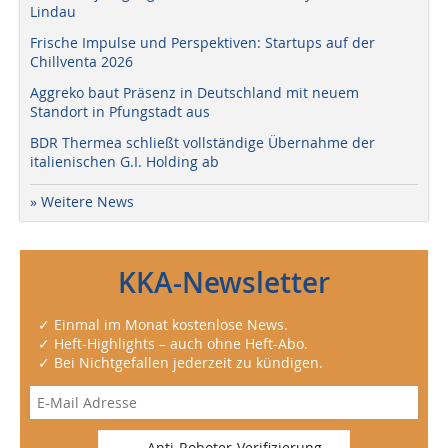
Lindau
Frische Impulse und Perspektiven: Startups auf der
Chillventa 2026
Aggreko baut Präsenz in Deutschland mit neuem
Standort in Pfungstadt aus
BDR Thermea schließt vollständige Übernahme der
italienischen G.I. Holding ab
» Weitere News
KKA-Newsletter
✓ Einmal im Monat kostenlose News.
✓ Heft-Highlights – auch ohne Heft-Abo.
✓ Bei Nichtgefallen jederzeit zu kündigen.
Anti-Roboter-Verifizierung