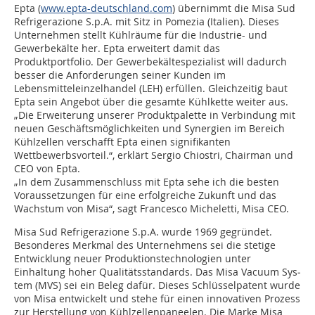
Epta (
www.epta-deutschland.com
) übernimmt die Misa Sud
Refrigerazione S.p.A. mit Sitz in Pomezia (Italien). Dieses
Unternehmen stellt Kühlräume für die Industrie- und
Gewerbekälte her. Epta erweitert damit das
Produktportfolio. Der Gewerbekältespezialist will dadurch
besser die Anforderungen seiner Kunden im
Lebensmitteleinzelhandel (LEH) erfüllen. Gleichzeitig baut
Epta sein Angebot über die gesamte Kühlkette weiter aus.
„Die Erweiterung unserer Produktpalette in Verbindung mit
neuen Geschäftsmöglichkeiten und Synergien im Bereich
Kühlzellen verschafft Epta einen signifikanten
Wettbewerbsvorteil.“, erklärt Sergio Chiostri, Chairman und
CEO von Epta.
„In dem Zusammenschluss mit Epta sehe ich die besten
Voraussetzungen für eine erfolgreiche Zukunft und das
Wachstum von Misa“, sagt Francesco Micheletti, Misa CEO.
Misa Sud Refrigerazione S.p.A. wurde 1969 gegründet.
Besonderes Merkmal des Unternehmens sei die stetige
Entwicklung neuer Produktionstechnologien unter
Einhaltung hoher Qualitätsstandards. Das Misa Vacuum Sys­
tem (MVS) sei ein Beleg dafür. Dieses Schlüsselpatent wurde
von Misa entwickelt und stehe für einen innovativen Prozess
zur Herstellung von Kühlzellenpaneelen. Die Marke Misa