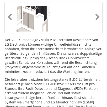
Der VRF-Klimaanlage „Multi V IV Corrosion Resistance“ von
LG Electronics können widrige Umwelteinflüsse nichts
anhaben, denn ihr Korrosionsschutz bewahrt die Anlage vor
geräteschädigenden Einflüssen. Die schwarze, doppelseitige
Beschichtung (Epoxy) des „Ocean Black Fin“-Inverters
gewährt Schutz vor Korrosion, während die Beschichtung
(Polyester) angesammelte Feuchtigkeit auf den Lamellen
minimiert; zudem reduziert das die Wartungskosten.
Die leise, aber trotzdem leistungsstarke BLDC-Lüftereinheit
befördert je nach Modell 11.400 bzw. 12.600 m³ Luft pro
Stunde. Ihre Fault Detection and Diagnosis (FDD)-Funktion
erkennt zudem mögliche Fehler und hält sofort
Lösungsvorschläge bereit. Darüber hinaus lässt sich das
System via Smartphone und LG Monitoring View (LGMV)
überwachen und kontrollieren. „Multi V IV“-Geräte bieten