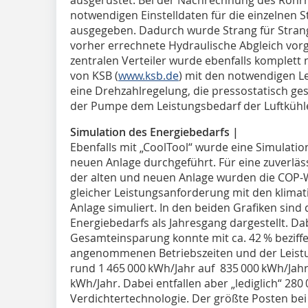
notwendigen Einstelldaten für die einzelnen S
ausgegeben. Dadurch wurde Strang für Strang 
vorher errechnete Hydraulische Abgleich v
zentralen Verteiler wurde ebenfalls komplett 
von KSB (
www.ksb.de
) mit den notwendigen Le
eine Drehzahlregelung, die pressostatisch ges
der Pumpe dem Leistungsbedarf der Luftkühl
Simulation des Energiebedarfs |
Ebenfalls mit „CoolTool“ wurde eine Simulatio
neuen Anlage durchgeführt. Für eine zuverläs
der alten und neuen Anlage wurden die COP-W
gleicher Leistungsanforderung mit den klima
Anlage simuliert. In den beiden Grafiken sind
Energiebedarfs als Jahresgang dargestellt. Da
Gesamteinsparung konnte mit ca. 42 % beziffer
angenommenen Betriebszeiten und der Leist
rund 1 465 000 kWh/Jahr auf 835 000 kWh/Jah
kWh/Jahr. Dabei entfallen aber „lediglich“ 280
Verdichtertechnologie. Der größte Posten bei