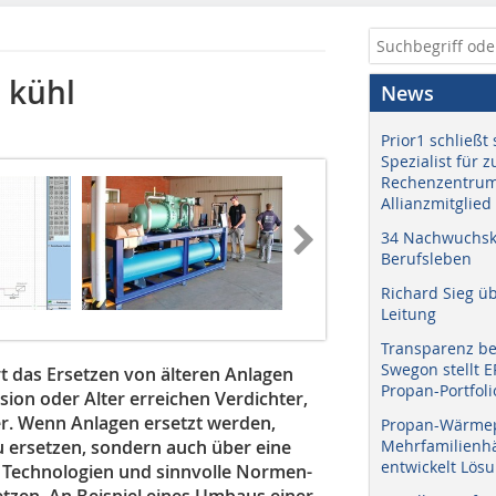
 kühl
News
Prior1 schließt 
Spezialist für 
Rechenzentrum
Allianzmitglied
34 Nachwuchskr
Berufsleben
Richard Sieg ü
Leitung
Transparenz b
Swegon stellt 
rt das Ersetzen von älteren Anlagen
Propan-Portfoli
ion oder Alter erreichen Verdichter,
r. Wenn Anlagen ersetzt werden,
Propan-Wärme
u ersetzen, sondern auch über eine
Mehrfamilienhä
entwickelt Lös
 Technologien und sinnvolle Normen-
etzen. An Beispiel eines Umbaus einer