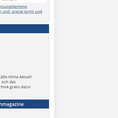
einungstermine,
 und -preise (print und
älte Klima Aktuell
 sich das
chnik gratis dazu!
chmagazine