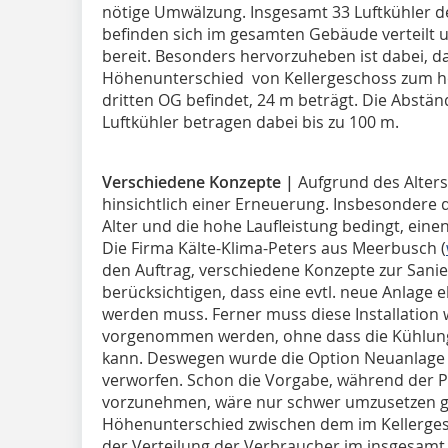
nötige Umwälzung. Insgesamt 33 Luftkühler d
befinden sich im gesamten Gebäude verteilt u
bereit. Besonders hervorzuheben ist dabei, d
Höhenunterschied von Kellergeschoss zum hö
dritten OG befindet, 24 m beträgt. Die Abstä
Luftkühler betragen dabei bis zu 100 m.
Verschiedene Konzepte |
Aufgrund des Alter
hinsichtlich einer Erneuerung. Insbesondere 
Alter und die hohe Laufleistung bedingt, ein
Die Firma Kälte-Klima-Peters aus Meerbusch (
den Auftrag, verschiedene Konzepte zur Sani
berücksichtigen, dass eine evtl. neue Anlage e
werden muss. Ferner muss diese Installation
vorgenommen werden, ohne dass die Kühlung 
kann. Deswegen wurde die Option Neuanlage 
verworfen. Schon die Vorgabe, während der Pr
vorzunehmen, wäre nur schwer umzusetzen ge
Höhenunterschied zwischen dem im Kellerg
der Verteilung der Verbraucher im insgesamt