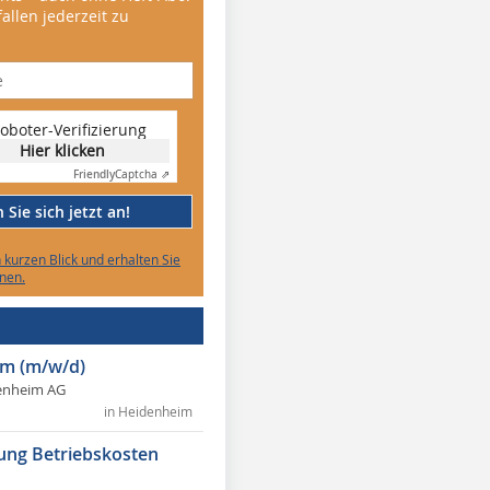
allen jederzeit zu
oboter-Verifizierung
Hier klicken
Friendly
Captcha ⇗
Sie sich jetzt an!
n kurzen Blick und erhalten Sie
nen.
m (m/w/d)
enheim AG
in Heidenheim
ung Betriebskosten