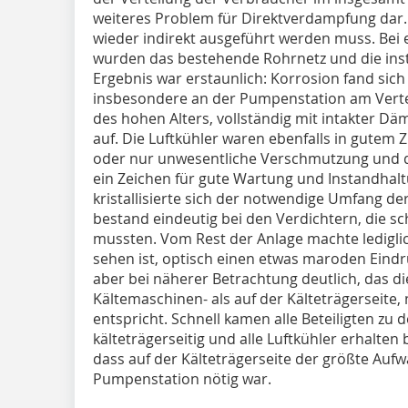
weiteres Problem für Direktverdampfung dar. 
wieder indirekt ausgeführt werden muss. Bei
wurden das bestehende Rohrnetz und die insta
Ergebnis war erstaunlich: Korrosion fand sich 
insbesondere an der Pumpenstation am Vertei
des hohen Alters, vollständig mit intakter 
auf. Die Luftkühler waren ebenfalls in gutem 
oder nur unwesentliche Verschmutzung und d
ein Zeichen für gute Wartung und Instandha
kristallisierte sich der notwendige Umfang d
bestand eindeutig bei den Verdichtern, die s
mussten. Vom Rest der Anlage machte lediglic
sehen ist, optisch einen etwas maroden Ein
aber bei näherer Betrachtung deutlich, das d
Kältemaschinen- als auf der Kälteträgerseite
entspricht. Schnell kamen alle Beteiligten zu 
kälteträgerseitig und alle Luftkühler erhalten
dass auf der Kälteträgerseite der größte Auf
Pumpenstation nötig war.