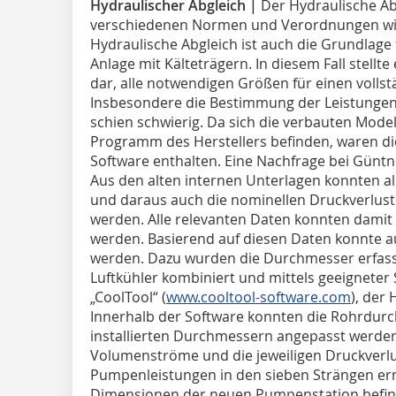
Hydraulischer Abgleich |
Der Hydraulische Abg
verschiedenen Normen und Verordnungen wie 
Hydraulische Abgleich ist auch die Grundlage f
Anlage mit Kälteträgern. In diesem Fall stell
dar, alle notwendigen Größen für einen vollst
Insbesondere die Bestimmung der Leistungen 
schien schwierig. Da sich die verbauten Mode
Programm des Herstellers befinden, waren die
Software enthalten. Eine Nachfrage bei Güntne
Aus den alten internen Unterlagen konnten al
und daraus auch die nominellen Druckverluste
werden. Alle relevanten Daten konnten damit i
werden. Basierend auf diesen Daten konnte 
werden. Dazu wurden die Durchmesser erfasst
Luftkühler kombiniert und mittels geeigneter
„CoolTool“ (
www.cooltool-software.com
), der
Innerhalb der Software konnten die Rohrdur
installierten Durchmessern angepasst werden
Volumenströme und die jeweiligen Druckverlus
Pumpenleistungen in den sieben Strängen ermi
Dimensionen der neuen Pumpenstation befinde