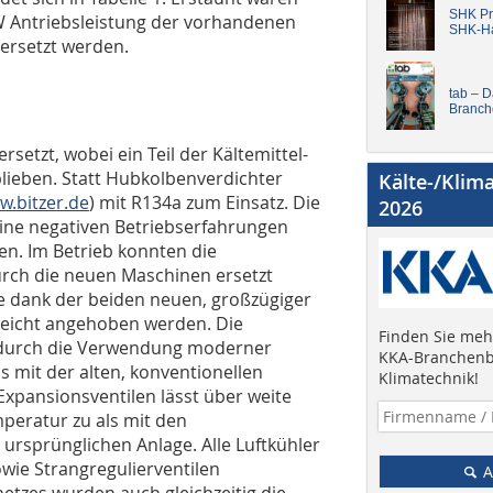
SHK Pro
kW Antriebsleis­tung der vorhandenen
SHK-H
ersetzt werden.
tab – 
Branch
etzt, wobei ein Teil der Kältemittel-
blieben. Statt Hubkolbenverdichter
Kälte-/Klim
w.bitzer.de
) mit R134a zum Einsatz. Die
2026
keine negativen Betriebserfahrungen
en. Im Betrieb konnten die
rch die neuen Maschinen ersetzt
 dank der beiden neuen, großzügiger
eicht angehoben werden. Die
Finden Sie mehr
 durch die Verwendung moderner
KKA-Branchenb
 mit der alten, konventionellen
Klimatechnik!
xpansionsventilen lässt über weite
emperatur zu als mit den
ursprünglichen Anlage. Alle Luftkühler
wie Strangregulierventilen
A
etzes wurden auch gleichzeitig die