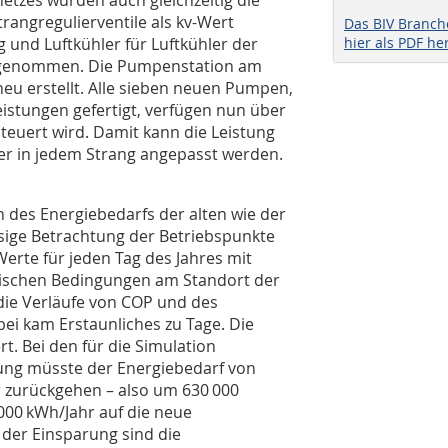
trangregulierventile als kv-Wert
Das BIV Branc
und Luftkühler für Luftkühler der
hier als PDF he
orgenommen. Die Pumpenstation am
neu erstellt. Alle sieben neuen Pumpen,
istungen gefertigt, verfügen nun über
teuert wird. Damit kann die Leistung
er in jedem Strang angepasst werden.
n des Energiebedarfs der alten wie der
sige Betrachtung der Betriebspunkte
erte für jeden Tag des Jahres mit
tischen Bedingungen am Standort der
 die Verläufe von COP und des
bei kam Erstaunliches zu Tage. Die
t. Bei den für die Simulation
ung müsste der Energiebedarf von
r zurückgehen – also um 630 000
 000 kWh/Jahr auf die neue
 der Einsparung sind die