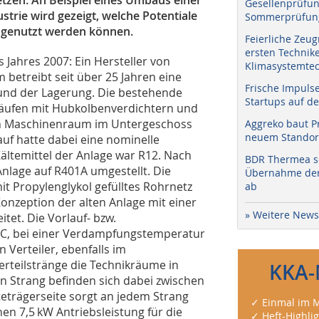
Gesellenprüfun
strie wird gezeigt, welche Potentiale
Sommerprüfung
genutzt werden können.
Feierliche Zeug
ersten Technik
Jahres 2007: Ein Hersteller von
Klimasystemtec
betreibt seit über 25 Jahren eine
Frische Impuls
 und der Lagerung. Die bestehende
Startups auf de
läufen mit Hubkolbenverdichtern und
en Maschinenraum im Untergeschoss
Aggreko baut P
neuem Standort
auf hatte dabei eine nominelle
ältemittel der Anlage war R12. Nach
BDR Thermea sc
lage auf R401A umgestellt. Die
Übernahme der 
mit Propylenglykol gefülltes Rohrnetz
ab
onzeption der alten Anlage mit einer
» Weitere News
tet. Die Vorlauf- bzw.
 °C, bei einer Verdampfungstemperatur
 Verteiler, ebenfalls im
rteilstränge die Technikräume in
KKA-
n Strang befinden sich dabei zwischen
lteträgerseite sorgt an jedem Strang
✓ Einmal im M
en 7,5 kW Antriebsleistung für die
✓ Heft-Highli