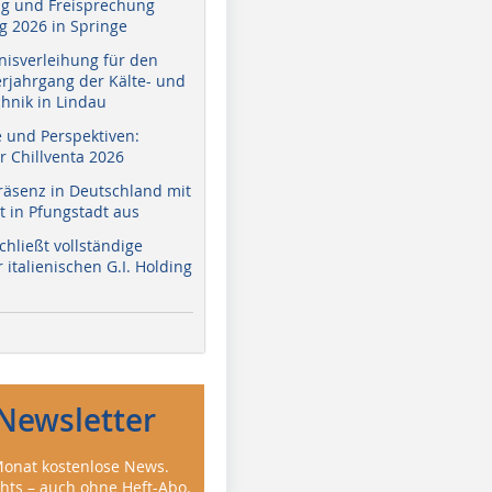
g und Freisprechung
 2026 in Springe
nisverleihung für den
erjahrgang der Kälte- und
hnik in Lindau
e und Perspektiven:
r Chillventa 2026
räsenz in Deutschland mit
 in Pfungstadt aus
hließt vollständige
italienischen G.I. Holding
Newsletter
onat kostenlose News.
ghts – auch ohne Heft-Abo.