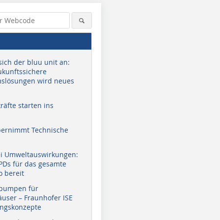
sich der bluu unit an:
zukunftssichere
slösungen wird neues
äfte starten ins
bernimmt Technische
ei Umweltauswirkungen:
EPDs für das gesamte
o bereit
pumpen für
user – Fraunhofer ISE
ungskonzepte