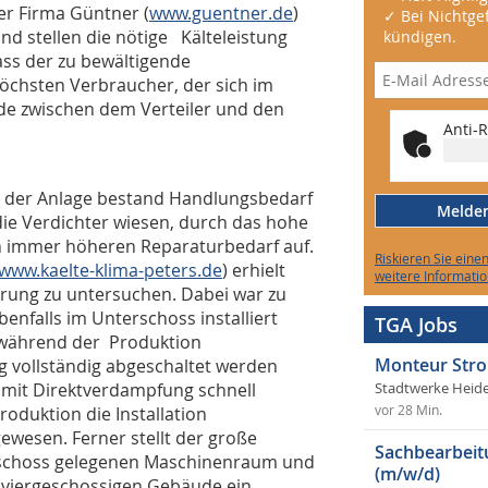
er Firma Güntner (
www.guentner.de
)
✓ Bei Nichtgef
nd stellen die nötige Kälteleistung
kündigen.
ass der zu bewältigende
chsten Verbraucher, der sich im
nde zwischen dem Verteiler und den
Anti-R
s der Anlage bestand Handlungsbedarf
Melden 
die Verdichter wiesen, durch das hohe
en immer höheren Reparaturbedarf auf.
Riskieren Sie eine
www.kaelte-klima-peters.de
) erhielt
weitere Informatio
erung zu untersuchen. Dabei war zu
benfalls im Unterschoss installiert
TGA Jobs
 während der Produktion
Monteur Stro
vollständig abgeschaltet werden
mit Direktverdampfung schnell
Stadtwerke Heid
oduktion die Installation
vor 28 Min.
wesen. Ferner stellt der große
Sachbearbeit
eschoss gelegenen Maschinenraum und
(m/w/d)
 viergeschossigen Gebäude ein