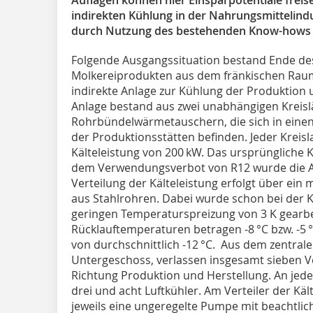
indirekten Kühlung in der Nahrungsmittelindu
durch Nutzung des bestehenden Know-hows 
Folgende Ausgangssituation bestand Ende des 
Molkereiprodukten aus dem fränkischen Raum 
indirekte Anlage zur Kühlung der Produktion
Anlage bestand aus zwei unabhängigen Kreis
Rohrbündelwärmetauschern, die sich in ein
der Produktionsstätten befinden. Jeder Kreisl
Kälteleistung von 200 kW. Das ursprüngliche K
dem Verwendungsverbot von R12 wurde die An
Verteilung der Kälteleistung erfolgt über ein 
aus Stahlrohren. Dabei wurde schon bei der K
geringen Temperaturspreizung von 3 K gearbei
Rücklauftemperaturen betragen -8 °C bzw. -5
von durchschnittlich -12 °C. Aus dem zentralen
Untergeschoss, verlassen insgesamt sieben Ve
Richtung Produktion und Herstellung. An jede
drei und acht Luftkühler. Am Verteiler der Kä
jeweils eine ungeregelte Pumpe mit beachtlich