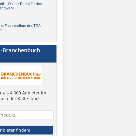
fi – Online-Portal für das
andwerk
Das Fachmedium der TGA-
e
a-Branchenbuch
 als 4.000 Anbieter im
uch der Kälte- und
nbieter finden!