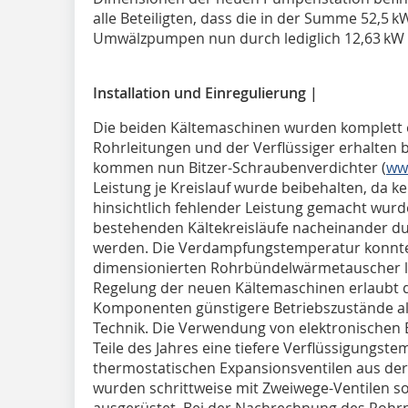
alle Beteiligten, dass die in der Summe 52,5 
Umwälzpumpen nun durch lediglich 12,63 kW 
Installation und Einregulierung |
Die beiden Kältemaschinen wurden komplett ers
Rohrleitungen und der Verflüssiger erhalten 
kommen nun Bitzer-Schraubenverdichter (
ww
Leistung je Kreislauf wurde beibehalten, da 
hinsichtlich fehlender Leistung gemacht wurd
bestehenden Kältekreisläufe nacheinander du
werden. Die Verdampfungstemperatur konnte
dimensionierten Rohrbündelwärmetauscher l
Regelung der neuen Kältemaschinen erlaubt
Komponenten günstigere Betriebszustände als
Technik. Die Verwendung von elektronischen E
Teile des Jahres eine tie­fere Verflüssigungst
thermostatischen Expansionsventilen aus der 
wurden schrittweise mit Zweiwege-Ventilen so
ausgerüstet. Bei der Nachrechnung des Rohrn