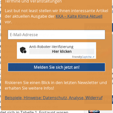
leich wird nicht nur seit 2004 von
Themen, Ersch
der VOB, der EnEV u.a. gefordert. Der
Anzeigengrößen
ür einen effektiven Betrieb jeder
online) etc.
te es eine besondere Herausforderung
Anti-Roboter-Verifizierung
ändigen Abgleich zu erfassen.
Hier klicken
Abo + Heft
und der Druckverluste der Luftkühler
Friendly
Captcha ⇗
lle schon lange nicht mehr im
se auch nicht in der Hersteller-
Melden Sie sich jetzt an!
r brachte aber schnell Erleichterung.
le benötigten Daten ermittelt werden,
Riskieren Sie einen Blick in den letzten Newsletter und
 für alle 33 Luftkühler umgerechnet
erhalten Sie weitere Infos!
nnerhalb kürzester Zeit bereitgestellt
auch das Rohrnetz zurückgerechnet
Beispiele, Hinweise: Datenschutz, Analyse, Widerruf
, mit den Leistungsdaten der
Lesen Sie KKA K
und sichern Sie
 Software, hier das Planungswerkzeug
Lexikon Kältete
 Hydraulische Abgleich bestimmt.
Details
chmesser bei der Berechnung den
. Gleichzeitig wurden auch über die
Weitere Fa
te die tatsächlich benötigten
ttelt. Eine Übersicht über die
t sich in Tabelle 1. Erstaunt waren