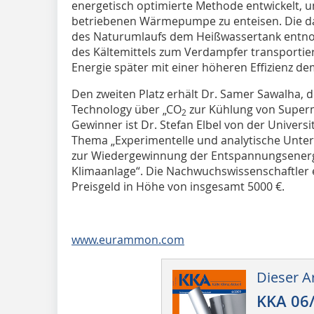
energetisch optimierte Methode entwickelt, 
betriebenen Wärmepumpe zu enteisen. Die d
des Naturumlaufs dem Heißwassertank entn
des Kältemittels zum Verdampfer transport
Energie später mit einer höheren Effizienz de
Den zweiten Platz erhält Dr. Samer Sawalha, d
Technology über „CO
zur Kühlung von Superm
2
Gewinner ist Dr. Stefan Elbel von der Universit
Thema „Expe­rimentelle und analytische Unte
zur Wiedergewinnung der Entspannungsenergie
Klimaanlage“. Die Nachwuchswissenschaftler 
Preisgeld in Höhe von insgesamt 5000 €.
www.eurammon.com
Dieser Ar
KKA 06