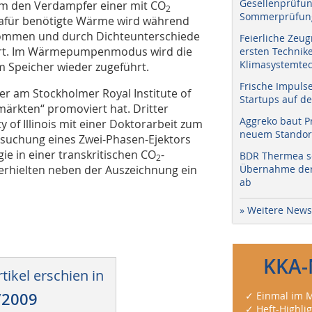
Gesellenprüfun
um den Verdampfer einer mit CO
2
Sommerprüfung
afür benötigte Wärme wird während
ommen und durch Dichte­unterschiede
Feierliche Zeug
iert. Im Wärmepumpenmodus wird die
ersten Technik
Klimasystemtec
m Speicher wieder zugeführt.
Frische Impuls
er am Stockholmer Royal Institute of
Startups auf de
ärkten“ promoviert hat. Dritter
Aggreko baut P
y of Illinois mit einer Doktorarbeit zum
neuem Standort
rsuchung eines Zwei-Phasen-Ejektors
 in einer transkritischen CO
-
BDR Thermea sc
2
erhielten neben der Auszeichnung ein
Übernahme der 
ab
» Weitere News
KKA-
tikel erschien in
/2009
✓ Einmal im M
✓ Heft-Highli