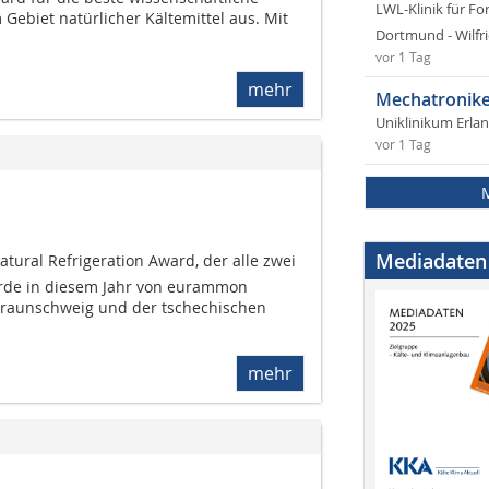
LWL-Klinik für Fo
Gebiet natürlicher Kältemittel aus. Mit
Dortmund - Wilfri
vor 1 Tag
mehr
Mechatronike
Uniklinikum Erla
vor 1 Tag
Mediadaten
Natural Refrigeration Award, der alle zwei
urde in diesem Jahr von eurammon
raunschweig und der tschechischen
mehr