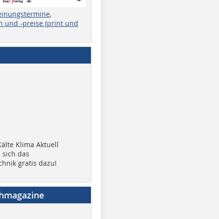
einungstermine,
 und -preise (print und
älte Klima Aktuell
 sich das
chnik gratis dazu!
chmagazine