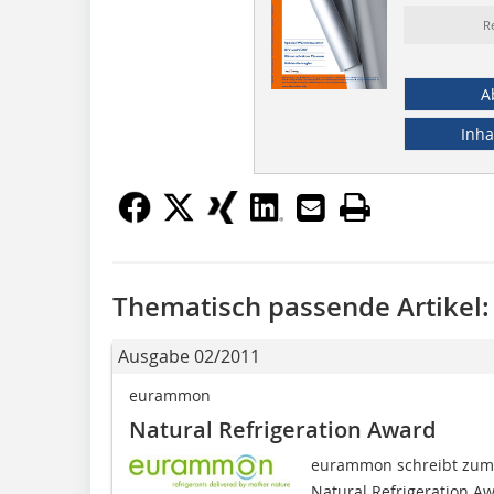
R
A
Inha
Thematisch passende Artikel:
Ausgabe 02/2011
eurammon
Natural Refrigeration Award
eurammon schreibt zum v
Natural Refrigeration Aw