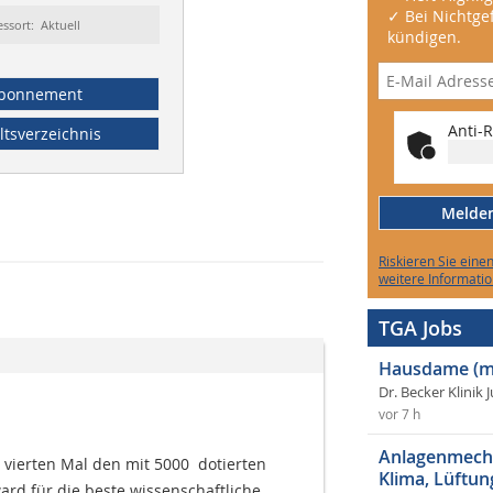
✓ Bei Nichtgef
essort: Aktuell
kündigen.
bonnement
Anti-R
ltsverzeichnis
Melden 
Riskieren Sie eine
weitere Informatio
TGA Jobs
Hausdame (m
Dr. Becker Klinik 
vor 7 h
Anlagenmecha
ierten Mal den mit 5000  dotierten
Klima, Lüftun
ard für die beste wissenschaftliche