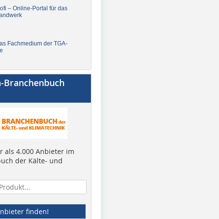
fi – Online-Portal für das
andwerk
Das Fachmedium der TGA-
e
a-Branchenbuch
 als 4.000 Anbieter im
uch der Kälte- und
nbieter finden!