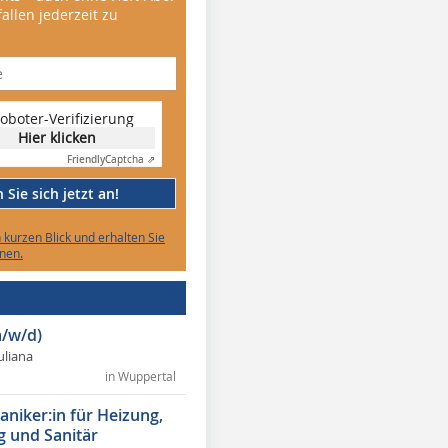
allen jederzeit zu
oboter-Verifizierung
Hier klicken
Friendly
Captcha ⇗
Sie sich jetzt an!
n kurzen Blick und erhalten Sie
nen.
/w/d)
Juliana
in Wuppertal
niker:in für Heizung,
g und Sanitär