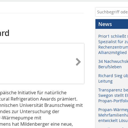
News
ard
Prior1 schließt 
Spezialist für 
Rechenzentrum
Allianzmitglied
34 Nachwuchskr
Berufsleben
Richard Sieg ü
Leitung
Transparenz b
ische Initiative für natürliche
Swegon stellt 
ural Refrigeration Awards prämiert.
Propan-Portfoli
chnischen Universität Braunschweig mit
Propan-Wärme
andes zur Untersuchung der
Mehrfamilienhä
er-Wärmepumpe mit
entwickelt Lös
ens hat Mildenberger eine neue,