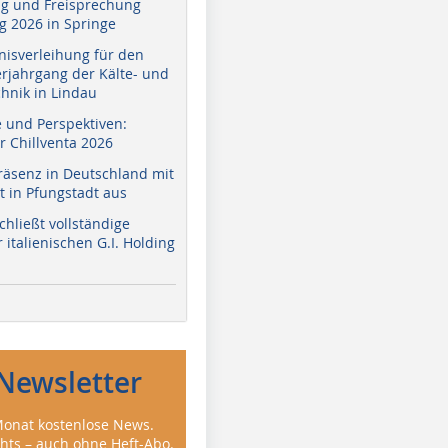
g und Freisprechung
 2026 in Springe
nisverleihung für den
erjahrgang der Kälte- und
hnik in Lindau
e und Perspektiven:
r Chillventa 2026
räsenz in Deutschland mit
 in Pfungstadt aus
hließt vollständige
italienischen G.I. Holding
Newsletter
onat kostenlose News.
ghts – auch ohne Heft-Abo.