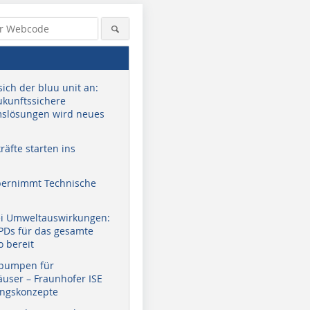
sich der bluu unit an:
zukunftssichere
slösungen wird neues
äfte starten ins
bernimmt Technische
ei Umweltauswirkungen:
EPDs für das gesamte
o bereit
pumpen für
user – Fraunhofer ISE
ungskonzepte