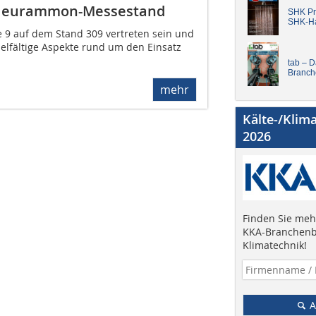
m eurammon-Messestand
SHK Pro
SHK-H
e 9 auf dem Stand 309 vertreten sein und
elfältige Aspekte rund um den Einsatz
tab – 
Branch
mehr
Kälte-/Klim
2026
Finden Sie mehr
KKA-Branchenb
Klimatechnik!
A