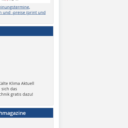
einungstermine,
 und -preise (print und
älte Klima Aktuell
 sich das
chnik gratis dazu!
chmagazine