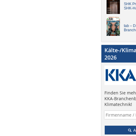
SHK Pro
SHK-H
tab – 
Branch
Kälte-/Klim
2026
Finden Sie mehr
KKA-Branchenb
Klimatechnik!
A