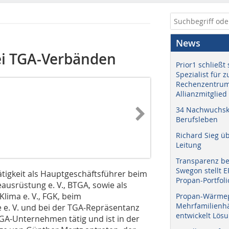
News
ei TGA-Verbänden
Prior1 schließt 
Spezialist für 
Rechenzentrum
Allianzmitglied
34 Nachwuchskr
Berufsleben
Richard Sieg ü
Leitung
Transparenz b
Swegon stellt 
Tätigkeit als Hauptgeschäftsführer beim
Propan-Portfoli
srüstung e. V., BTGA, sowie als
ima e. V., FGK, beim
Propan-Wärme
Mehrfamilienhä
 e. V. und bei der TGA-Repräsentanz
entwickelt Lös
TGA-Unternehmen tätig und ist in der