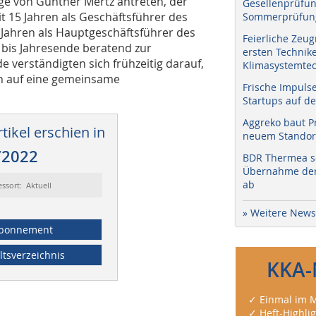
lge von Günther Mertz antreten, der
Gesellenprüfun
it 15 Jahren als Geschäftsführer des
Sommerprüfung
 Jahren als Hauptgeschäftsführer des
Feierliche Zeug
 bis Jahresende beratend zur
ersten Technik
 verständigten sich frühzeitig darauf,
Klimasystemtec
n auf eine gemeinsame
Frische Impuls
Startups auf de
Aggreko baut P
tikel erschien in
neuem Standort
/2022
BDR Thermea sc
Übernahme der 
ab
essort: Aktuell
» Weitere News
bonnement
ltsverzeichnis
KKA-
✓ Einmal im M
✓ Heft-Highli