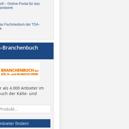
fi – Online-Portal für das
andwerk
Das Fachmedium der TGA-
e
a-Branchenbuch
 als 4.000 Anbieter im
uch der Kälte- und
nbieter finden!