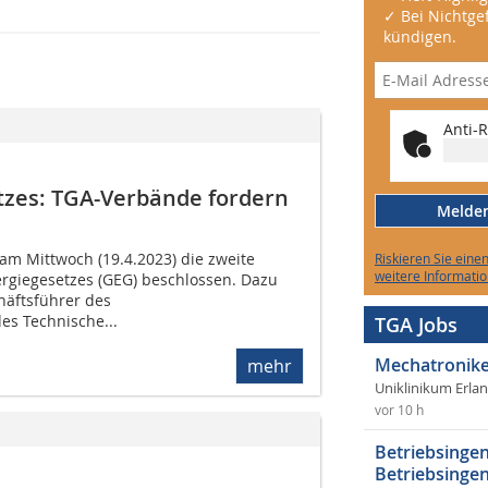
✓ Bei Nichtgef
kündigen.
Anti-R
zes: TGA-Verbände fordern
Melden 
am Mittwoch (19.4.2023) die zweite
Riskieren Sie eine
weitere Informatio
rgiegesetzes (GEG) beschlossen. Dazu
chäftsführer des
s Technische...
TGA Jobs
Mechatronike
mehr
Uniklinikum Erla
vor 10 h
Betriebsingen
Betriebsingen