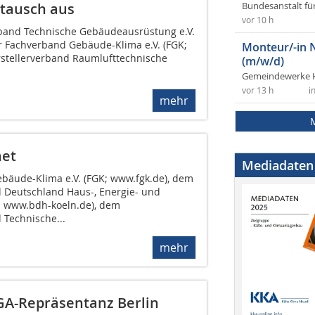
tausch aus
Bundesanstalt fü
vor 10 h
band Technische Gebäudeausrüstung e.V.
r Fachverband Gebäude-Klima e.V. (FGK;
Monteur/-in 
stellerverband Raumlufttechnische
(m/w/d)
Gemeindewerke 
vor 13 h
i
mehr
net
Mediadaten
äude-Klima e.V. (FGK; www.fgk.de), dem
 Deutschland Haus-, Energie- und
; www.bdh-koeln.de), dem
Technische...
mehr
GA-Repräsentanz Berlin