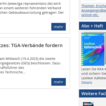
rlin (www.tga-repraesentanz.de) wird
Themen, Ersch
von einem weiteren führenden Verband
Anzeigengrößen
schen Gebäudeausrüstung getragen: Der
online) etc.
Abo + Heft
mehr
zes: TGA-Verbände fordern
am Mittwoch (19.4.2023) die zweite
rgiegesetzes (GEG) beschlossen. Dazu
chäftsführer des
Lesen Sie KKA K
s Technische...
und sichern Sie
Lexikon Kältete
mehr
Details
Weitere Fa