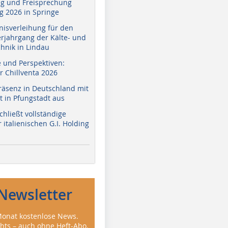
g und Freisprechung
 2026 in Springe
nisverleihung für den
erjahrgang der Kälte- und
hnik in Lindau
e und Perspektiven:
r Chillventa 2026
räsenz in Deutschland mit
 in Pfungstadt aus
hließt vollständige
italienischen G.I. Holding
Newsletter
onat kostenlose News.
ghts – auch ohne Heft-Abo.