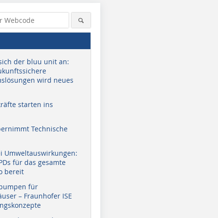
sich der bluu unit an:
zukunftssichere
slösungen wird neues
äfte starten ins
bernimmt Technische
ei Umweltauswirkungen:
EPDs für das gesamte
o bereit
pumpen für
user – Fraunhofer ISE
ungskonzepte