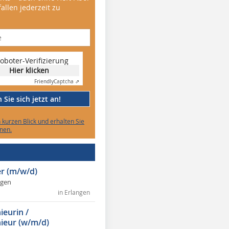
allen jederzeit zu
oboter-Verifizierung
Hier klicken
Friendly
Captcha ⇗
Sie sich jetzt an!
n kurzen Blick und erhalten Sie
nen.
r (m/w/d)
ngen
in Erlangen
ieurin /
ieur (w/m/d)