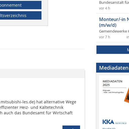
Bundesanstalt fü
bonnement
vor 4 h
ltsverzeichnis
Monteur/-in 
(m/w/d)
Gemeindewerke 
vor 7 h
i
Mediadaten
.mitsubishi-les.de) hat alternative Wege
fizienter Heiz- und Kältetechnik
ich auch das Bundesamt für Wirtschaft