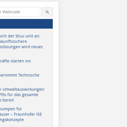
sich der bluu unit an:
zukunftssichere
slösungen wird neues
äfte starten ins
bernimmt Technische
ei Umweltauswirkungen:
EPDs für das gesamte
o bereit
pumpen für
user – Fraunhofer ISE
ungskonzepte