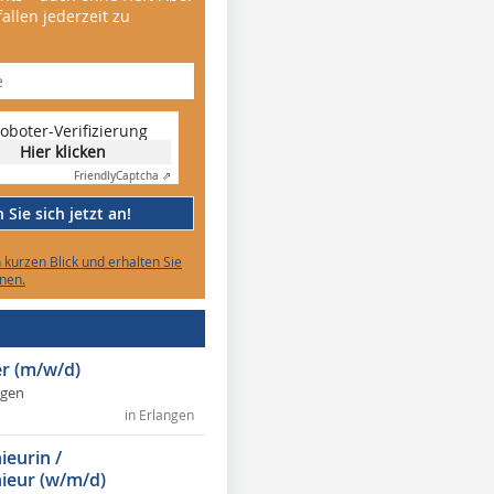
allen jederzeit zu
oboter-Verifizierung
Hier klicken
Friendly
Captcha ⇗
Sie sich jetzt an!
n kurzen Blick und erhalten Sie
nen.
r (m/w/d)
ngen
in Erlangen
ieurin /
ieur (w/m/d)