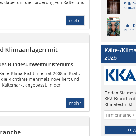
 es dabei um die Förderung von Kälte- und
SHK Pro
SHK-H
mehr
tab – 
Branch
nd Klimaanlagen mit
Kälte-/Klim
2026
ie des Bundesumweltministeriums
Kälte-Klima-Richtlinie trat 2008 in Kraft.
die Richtlinie mehrmals novelliert und
 Kältemarkt angepasst. In der
Finden Sie mehr
KKA-Branchenb
mehr
Klimatechnik!
A
branche