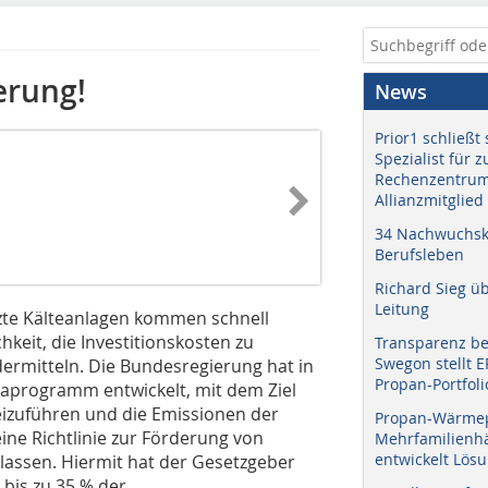
erung!
News
Prior1 schließt 
Spezialist für 
Rechenzentrum
Allianzmitglied
34 Nachwuchskr
Berufsleben
Richard Sieg ü
Leitung
utzte Kälteanlagen kommen schnell
eit, die Investitionskosten zu
Transparenz b
Swegon stellt 
ermitteln. Die Bundesregierung hat in
Propan-Portfoli
aprogramm entwickelt, mit dem Ziel
eizuführen und die Emissionen der
Propan-Wärme
ine Richtlinie zur Förderung von
Mehrfamilienhä
entwickelt Lös
assen. Hiermit hat der Gesetzgeber
bis zu 35 % der