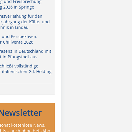
g und Freisprechung
 2026 in Springe
nisverleihung für den
erjahrgang der Kälte- und
hnik in Lindau
e und Perspektiven:
r Chillventa 2026
räsenz in Deutschland mit
 in Pfungstadt aus
hließt vollständige
italienischen G.I. Holding
Newsletter
onat kostenlose News.
ghts – auch ohne Heft-Abo.