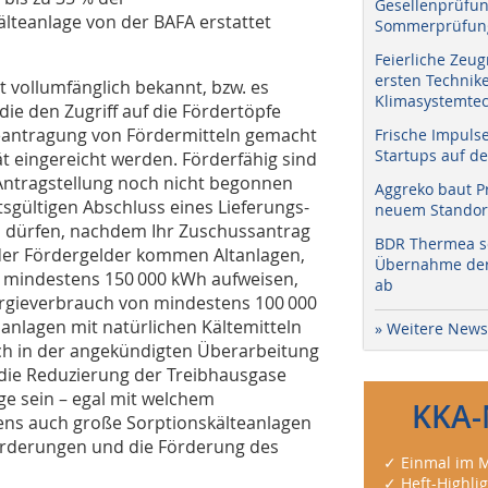
Gesellenprüfun
älteanlage von der BAFA erstattet
Sommerprüfung
Feierliche Zeug
ersten Technik
 vollumfänglich bekannt, bzw. es
Klimasystemtec
ie den Zugriff auf die Fördertöpfe
 Beantragung von Fördermitteln gemacht
Frische Impuls
Startups auf de
ät eingereicht werden. Förderfähig sind
ntragstellung noch nicht begonnen
Aggreko baut P
tsgültigen Abschluss eines Lieferungs-
neuem Standort
 dürfen, nachdem Ihr Zuschussantrag
BDR Thermea sc
 der Fördergelder kommen Altanlagen,
Übernahme der 
n mindestens 150 000 kWh aufweisen,
ab
ergieverbrauch von mindestens 100 000
anlagen mit natürlichen Kältemitteln
» Weitere News
ich in der angekündigten Überarbeitung
e die Reduzierung der Treibhausgase
ge sein – egal mit welchem
KKA-
gens auch große Sorptionskälteanlagen
örderungen und die Förderung des
✓ Einmal im M
✓ Heft-Highli