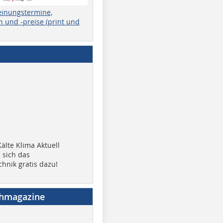
einungstermine,
 und -preise (print und
älte Klima Aktuell
 sich das
chnik gratis dazu!
chmagazine