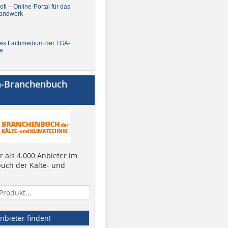
fi – Online-Portal für das
andwerk
Das Fachmedium der TGA-
e
a-Branchenbuch
 als 4.000 Anbieter im
uch der Kälte- und
nbieter finden!