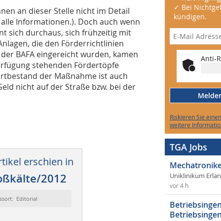
✓ Bei Nichtgef
en an dieser Stelle nicht im Detail
kündigen.
 alle Informationen.). Doch auch wenn
nt sich durchaus, sich frühzeitig mit
nlagen, die den Förderrichtlinien
 der BAFA eingereicht wurden, kamen
Anti-R
erfügung stehenden Fördertöpfe
Fortbestand der Maßnahme ist auch
eld nicht auf der Straße bzw. bei der
Melden 
Riskieren Sie eine
weitere Informatio
TGA Jobs
tikel erschien in
Mechatronike
oßkälte/2012
Uniklinikum Erla
vor 4 h
ssort: Editorial
Betriebsingen
Betriebsingen