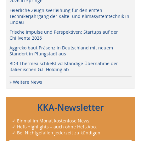
2026 in Springe
Feierliche Zeugnisverleihung für den ersten
Technikerjahrgang der Kälte- und Klimasystemtechnik in
Lindau
Frische Impulse und Perspektiven: Startups auf der
Chillventa 2026
Aggreko baut Präsenz in Deutschland mit neuem
Standort in Pfungstadt aus
BDR Thermea schließt vollständige Übernahme der
italienischen G.I. Holding ab
» Weitere News
KKA-Newsletter
✓ Einmal im Monat kostenlose News.
✓ Heft-Highlights – auch ohne Heft-Abo.
✓ Bei Nichtgefallen jederzeit zu kündigen.