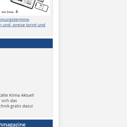
einungstermine,
 und -preise (print und
älte Klima Aktuell
 sich das
chnik gratis dazu!
chmagazine