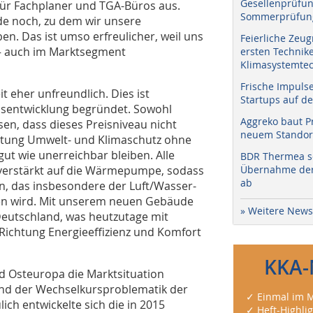
Gesellenprüfun
 für Fachplaner und TGA-Büros aus.
Sommerprüfung
de noch, zu dem wir unsere
en. Das ist umso erfreulicher, weil uns
Feierliche Zeug
 – auch im Marktsegment
ersten Technik
Klimasystemtec
Frische Impuls
 eher unfreundlich. Dies ist
Startups auf de
eisentwicklung begründet. Sowohl
Aggreko baut P
sen, dass dieses Preisniveau nicht
neuem Standort
Richtung Umwelt- und Klimaschutz ohne
t wie unerreichbar bleiben. Alle
BDR Thermea sc
 verstärkt auf die Wärmepumpe, sodass
Übernahme der 
ab
, das insbesondere der Luft/Wasser-
n wird. Mit unserem neuen Gebäude
» Weitere News
eutschland, was heutzutage mit
 Richtung Energieeffizienz und Komfort
KKA-
d Osteuropa die Marktsituation
rund der Wechselkursproblematik der
✓ Einmal im M
ich entwickelte sich die in 2015
✓ Heft-Highli