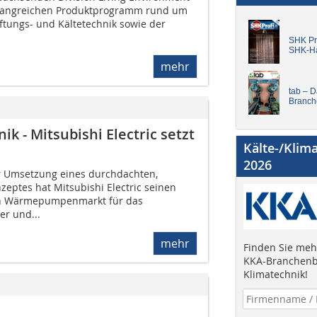
fangreichen Produktprogramm rund um
üftungs- und Kältetechnik sowie der
SHK Pro
SHK-H
mehr
tab – 
Branch
- Mitsubishi Electric setzt
Kälte-/Klim
2026
 Umsetzung eines durchdachten,
eptes hat Mitsubishi Electric seinen
en Wärmepum­pen­markt für das
r und...
mehr
Finden Sie mehr
KKA-Branchenb
Klimatechnik!