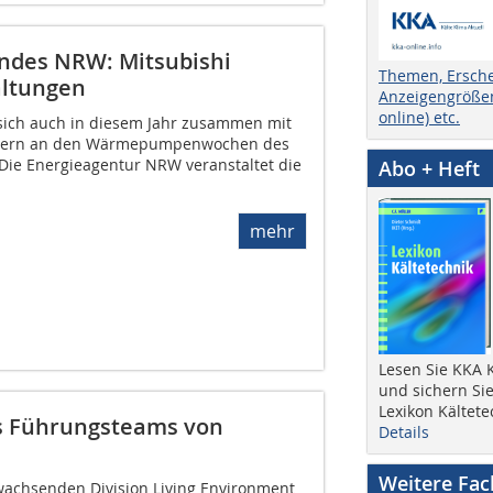
des NRW: Mitsubishi
Themen, Ersch
taltungen
Anzeigengrößen
online) etc.
d sich auch in diesem Jahr zusammen mit
tnern an den Wärmepumpenwochen des
Die Energieagentur NRW veranstaltet die
Abo + Heft
mehr
Lesen Sie KKA K
und sichern Sie
Lexikon Kältete
s Führungsteams von
Details
Weitere Fa
wachsenden Division Living Environment