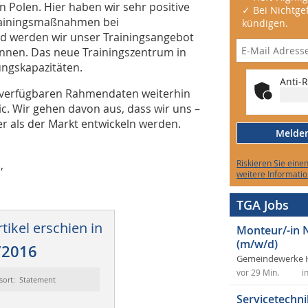
n Polen. Hier haben wir sehr positive
✓ Bei Nichtgef
rainingsmaßnahmen bei
kündigen.
nd werden wir unser Trainingsangebot
nnen. Das neue Trainingszentrum in
ungskapazitäten.
Anti-R
it verfügbaren Rahmendaten weiterhin
ric. Wir gehen davon aus, dass wir uns –
er als der Markt entwickeln werden.
Melden 
,
Riskieren Sie eine
weitere Informatio
TGA Jobs
tikel erschien in
Monteur/-in 
(m/w/d)
/2016
Gemeindewerke 
vor 29 Min.
i
sort: Statement
Servicetechni