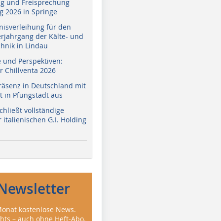
g und Freisprechung
 2026 in Springe
nisverleihung für den
erjahrgang der Kälte- und
hnik in Lindau
e und Perspektiven:
r Chillventa 2026
räsenz in Deutschland mit
 in Pfungstadt aus
hließt vollständige
italienischen G.I. Holding
Newsletter
onat kostenlose News.
ghts – auch ohne Heft-Abo.