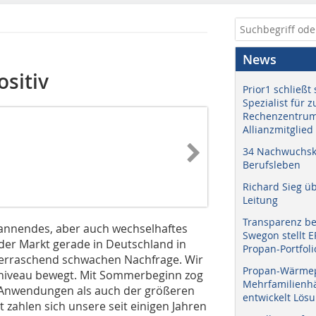
News
sitiv
Prior1 schließt 
Spezialist für 
Rechenzentrum
Allianzmitglied
34 Nachwuchskr
Berufsleben
Richard Sieg ü
Leitung
Transparenz b
spannendes, aber auch wechselhaftes
Swegon stellt 
 der Markt gerade in Deutschland in
Propan-Portfoli
überraschend schwachen Nachfrage. Wir
Propan-Wärme
sniveau bewegt. Mit Sommerbeginn zog
Mehrfamilienhä
n Anwendungen als auch der größeren
entwickelt Lös
 zahlen sich unsere seit einigen Jahren