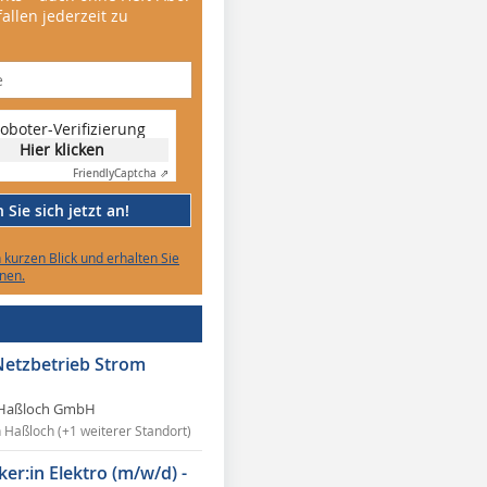
allen jederzeit zu
oboter-Verifizierung
Hier klicken
Friendly
Captcha ⇗
Sie sich jetzt an!
n kurzen Blick und erhalten Sie
nen.
Netzbetrieb Strom
Haßloch GmbH
n Haßloch (+1 weiterer Standort)
ker:in Elektro (m/w/d) -