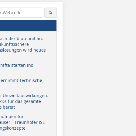
sich der bluu unit an:
zukunftssichere
slösungen wird neues
äfte starten ins
bernimmt Technische
ei Umweltauswirkungen:
EPDs für das gesamte
o bereit
pumpen für
user – Fraunhofer ISE
ungskonzepte