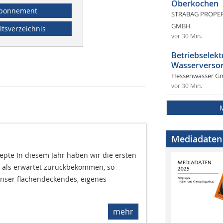
Oberkochen
bonnement
STRABAG PROPERT
GMBH
ltsverzeichnis
vor 30 Min.
Betriebselekt
Wasserversor
Hessenwasser G
vor 30 Min.
Mediadaten
pte In diesem Jahr haben wir die ersten
r als erwartet zurückbekommen, so
unser flächendeckendes, eigenes
mehr