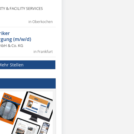
Y & FACILITY SERVICES
in Oberkochen
riker
gung (m/w/d)
mbH & Co. KG
in Frankfurt
Mehr Stellen