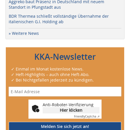
Aggreko baut Präsenz in Deutschland mit neuem
Standort in Pfungstadt aus
BDR Thermea schließt vollständige Übernahme der
italienischen G.I. Holding ab
» Weitere News
KKA-Newsletter
✓ Einmal im Monat kostenlose News.
✓ Heft-Highlights – auch ohne Heft-Abo.
✓ Bei Nichtgefallen jederzeit zu kündigen.
Anti-Roboter-Verifizierung
Hier klicken
Friendly
Captcha ⇗
Melden Sie sich jetzt an!