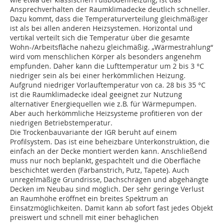
Ansprechverhalten der Raumklimadecke deutlich schneller.
Dazu kommt, dass die Temperaturverteilung gleichmäßiger
ist als bei allen anderen Heizsystemen. Horizontal und
vertikal verteilt sich die Temperatur über die gesamte
Wohn-/Arbeitsfläche nahezu gleichmäßig. „Wärmestrahlung“
wird vom menschlichen Körper als besonders angenehm
empfunden. Daher kann die Lufttemperatur um 2 bis 3 °C
niedriger sein als bei einer herkömmlichen Heizung.
Aufgrund niedriger Vorlauftemperatur von ca. 28 bis 35 °C
ist die Raumklimadecke ideal geeignet zur Nutzung
alternativer Energiequellen wie z.B. für Wärmepumpen.
Aber auch herkömmliche Heizsysteme profitieren von der
niedrigen Betriebstemperatur.
Die Trockenbauvariante der IGR beruht auf einem
Profilsystem. Das ist eine beheizbare Unterkonstruktion, die
einfach an der Decke montiert werden kann. Anschließend
muss nur noch beplankt, gespachtelt und die Oberfläche
beschichtet werden (Farbanstrich, Putz, Tapete). Auch
unregelmäßige Grundrisse, Dachschrägen und abgehängte
Decken im Neubau sind möglich. Der sehr geringe Verlust
an Raumhöhe eröffnet ein breites Spektrum an
Einsatzmöglichkeiten. Damit kann ab sofort fast jedes Objekt
preiswert und schnell mit einer behaglichen