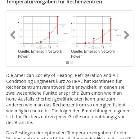
Temperaturvorgaben für Rechenzentren
Quelle: Emerson Network
Quelle: Emerson Network
Quelle: 
Power
Power
Thadden/
Die American Society of Heating, Refrigeration and Air-
Conditioning Engineers kurz ASHRAE hat Richtlinien für
Rechenzentrumsverantwortliche entwickelt, in denen sie
zwei wesentliche Punkte anspricht: Zum einen wie man
hohe Ausfallsicherheit gewähr­leisten kann und zum
anderen wie man das Rechenzentrum so energieeffizient
wie möglich betreibt. Die folgenden Empfehlungen eigenen
sich für Rechenzentren jeder Größe und unabhängig von
der Branche.
Das Festlegen der optimalen Temperatur­vorgaben für ein
Rechenzentrum ist nicht trivial, denn jeder Hersteller von IT-