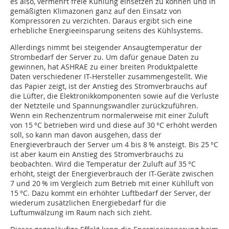
es also, vermehrt freie Kühlung einsetzen zu können und in
gemäßigten Klimazonen ganz auf den Einsatz von
Kompressoren zu verzichten. Daraus ergibt sich eine
erhebliche Energieeinsparung seitens des Kühlsystems.
Allerdings nimmt bei steigender Ansaugtemperatur der
Strombedarf der Server zu. Um dafür genaue Daten zu
gewinnen, hat ASHRAE zu einer breiten Produktpalette
Daten verschiedener IT-Hersteller zusammengestellt. Wie
das Papier zeigt, ist der Anstieg des Stromverbrauchs auf
die Lüfter, die Elektronikkomponenten sowie auf die Verluste
der Netzteile und Spannungswandler zurückzuführen.
Wenn ein Rechenzentrum normalerweise mit einer Zuluft
von 15 °C betrieben wird und diese auf 30 °C erhöht werden
soll, so kann man davon ausgehen, dass der
Energieverbrauch der Server um 4 bis 8 % ansteigt. Bis 25 °C
ist aber kaum ein Anstieg des Stromverbrauchs zu
beobachten. Wird die Temperatur der Zuluft auf 35 °C
erhöht, steigt der Energieverbrauch der IT-Geräte zwischen
7 und 20 % im Vergleich zum Betrieb mit einer Kühlluft von
15 °C. Dazu kommt ein erhöhter Luftbedarf der Server, der
wiederum zusätzlichen Energiebedarf für die
Luftumwälzung im Raum nach sich zieht.