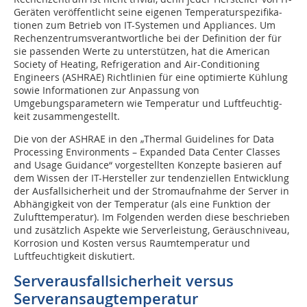
Geräten veröffentlicht seine eigenen Tem­pe­ra­tur­spe­zi­fi­ka­
tionen zum Betrieb von IT-Sys­temen und Appliances. Um
Rechen­zen­trums­ver­ant­wort­liche bei der Definition der für
sie passenden Werte zu unterstützen, hat die American
Society of Heating, Refrigeration and Air-Conditioning
Engineers (ASHRAE) Richtlinien für eine optimierte Kühlung
sowie Infor­ma­tionen zur Anpassung von
Umgebungsparametern wie Temperatur und Luftfeuchtig­
keit zusammengestellt.
Die von der ASHRAE in den „Thermal Guide­lines for Data
Processing Environments – Expanded Data Center Classes
and Usage Guidance“ vorgestellten Konzepte basieren auf
dem Wissen der IT-Hersteller zur tendenziellen Entwicklung
der Ausfallsicherheit und der Stromaufnahme der Server in
Abhängigkeit von der Temperatur (als eine Funktion der
Zulufttemperatur). Im Folgenden werden diese beschrieben
und zusätzlich Aspekte wie Serverleistung, Geräuschniveau,
Korrosion und Kosten versus Raumtemperatur und
Luftfeuchtigkeit diskutiert.
Serverausfallsicherheit versus
Serveransaugtemperatur