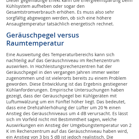
Dieser gegenläufige Effekt kann die Energieeinsparung beim
Kühl­system aufheben oder sogar den
Gesamtstromverbrauch erhöhen. Es muss also sehr
sorgfältig abgewogen werden, ob sich eine höhere
Ansaugtemperatur tatsächlich energetisch rechnet.
Geräuschpegel versus
Raumtemperatur
Eine Ausweitung des Temperaturbereichs kann sich
nachteilig auf das Geräuschniveau im Rechenzentrum
auswirken. In Hochleistungsrechenzentren hat der
Geräuschpegel in den vergangen Jahren immer weiter
zugenommen und ist vielerorts bereits zu einem Problem
geworden. Diese Entwicklung ist das Ergebnis gestiegener
Kühlanforderungen. Empirische Untersuchungen haben
gezeigt, dass der Geräuschpegel bei Kühlgeräten mit
Luftumwälzung um ein Fünftel höher liegt. Das bedeutet,
dass eine Drehzahlerhöhung der Lüfter um 20 % einen
Anstieg des Geräuschniveaus um 4 dB verursacht. Es lässt
sich im Vorfeld nicht mit Bestimmtheit sagen, welche
Auswirkungen ein Anstieg der Umgebungstemperatur von 2
K im Rechenzentrum auf das Geräusch­niveau haben wird,
ein Anstieg von 3 bis 5 dB ist jedoch realistisch. Die