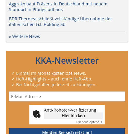
Aggreko baut Präsenz in Deutschland mit neuem
Standort in Pfungstadt aus
BDR Thermea schließt vollständige Übernahme der
italienischen G.I. Holding ab
» Weitere News
KKA-Newsletter
✓ Einmal im Monat kostenlose News.
✓ Heft-Highlights – auch ohne Heft-Abo.
✓ Bei Nichtgefallen jederzeit zu kündigen.
Anti-Roboter-Verifizierung
Hier klicken
Friendly
Captcha ⇗
Melden Sie sich jetzt an!