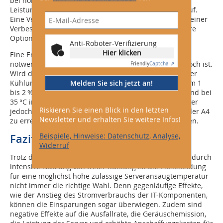
bei höheren Temperaturen nachrüsten. Der
Leistungsgewinn wiegt die Kosten aber häufig nicht auf.
Eine Verbesserung der Kühlkörper in Verbindung mit einer
Verbesserung der Luftströme kann deshalb die bessere
Option sein.
Anti-Roboter-Verifizierung
Hier klicken
Eine Erhöhung der Luftströme ist allerdings nur dann
notwendig, wenn die Zuluft­temperatur bereits sehr hoch ist.
Friendly
Captcha ⇗
Wird die Leistungsfähigkeit durch die Verbesserung der
Melden Sie sich jetzt an!
Kühlung beibehalten, steigen die ­Kosten pro Server um 1
bis 2 % bei einer Temperatur von 40 °C in einem A3- und bei
35 °C in einem A2-Rechenzentrum. Benötigen die Server
Riskieren Sie einen Blick in den letzten
jedoch zusätzliche Komponenten, um die Klasse A3 oder A4
Newsletter und erhalten Sie weitere Infos!
zu erreichen, können die Kosten um 10 bis 15 % steigen.
Beispiele, Hinweise: Datenschutz, Analyse,
Fazit
Widerruf
Trotz der Energieeinsparung seitens des Kühlsystems durch
intensive Nutzung von freier Kühlung ist die Entscheidung
für eine möglichst hohe zulässige Serveransaugtemperatur
nicht immer die richtige Wahl. Denn gegenläufige Effekte,
wie der Anstieg des Stromverbrauchs der IT-Komponenten,
können die Einsparungen sogar überwiegen. Zudem sind
negative Effekte auf die Ausfallrate, die Geräuschemission,