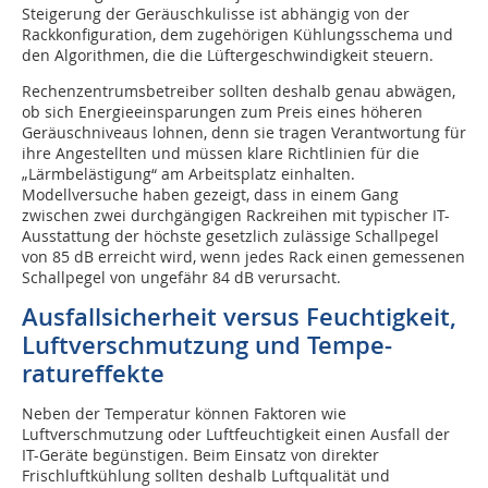
Steigerung der Geräuschkulisse ist abhängig von der
Rackkonfiguration, dem zugehörigen Kühlungsschema und
den Algorithmen, die die Lüftergeschwindigkeit steuern.
Rechenzentrumsbetreiber sollten deshalb genau abwägen,
ob sich Energieeinsparungen zum Preis eines höheren
Geräuschniveaus lohnen, denn sie tragen Verantwortung für
ihre Angestellten und müssen klare Richtlinien für die
„Lärmbelästigung“ am Arbeitsplatz einhalten.
Modellversuche haben gezeigt, dass in einem Gang
zwischen zwei durchgängigen Rackreihen mit typischer IT-
Ausstattung der höchste gesetzlich zulässige Schallpegel
von 85 dB erreicht wird, wenn jedes Rack einen gemessenen
Schallpegel von ungefähr 84 dB verursacht.
Ausfallsicherheit versus Feuch­tig­keit,
Luftver­schmut­zung und Tempe­
ratureffekte
Neben der Temperatur können Faktoren wie
Luftverschmutzung oder Luftfeuchtigkeit einen Ausfall der
IT-Geräte begünstigen. Beim Einsatz von direkter
Frischluftkühlung sollten deshalb Luftqualität und