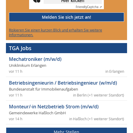
Hier klicken
Friendly
Captcha ⇗
Melden Sie sich jetzt an!
Riskieren Sie einen kurzen Blick und erhalten Sie weitere
Informationen.
TGA Jobs
Mechatroniker (m/w/d)
Uniklinikum Erlangen
vor 11 h
in Erlangen
Betriebsingenieurin / Betriebsingenieur (w/m/d)
Bundesanstalt für Immobilienaufgaben
vor 11 h
in Berlin (+1 weiterer Standort)
Monteur/-in Netzbetrieb Strom (m/w/d)
Gemeindewerke Haßloch GmbH
vor 14 h
in Haßloch (+1 weiterer Standort)
Mehr Stellen