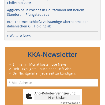
Chillventa 2026
Aggreko baut Präsenz in Deutschland mit neuem
Standort in Pfungstadt aus
BDR Thermea schließt vollständige Übernahme der
italienischen G.I. Holding ab
» Weitere News
KKA-Newsletter
✓ Einmal im Monat kostenlose News.
✓ Heft-Highlights – auch ohne Heft-Abo.
✓ Bei Nichtgefallen jederzeit zu kündigen.
Anti-Roboter-Verifizierung
Hier klicken
Friendly
Captcha ⇗