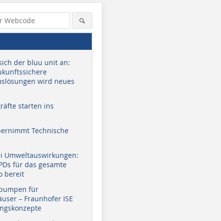
sich der bluu unit an:
zukunftssichere
slösungen wird neues
äfte starten ins
bernimmt Technische
ei Umweltauswirkungen:
EPDs für das gesamte
o bereit
pumpen für
user – Fraunhofer ISE
ungskonzepte