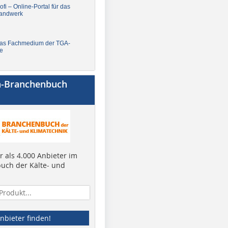
fi – Online-Portal für das
andwerk
Das Fachmedium der TGA-
e
a-Branchenbuch
 als 4.000 Anbieter im
uch der Kälte- und
nbieter finden!