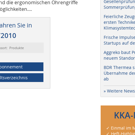
Gesellenprüfun
nd die ergonomischen Ohrengriffe
Sommerprüfung
glichkeiten....
Feierliche Zeug
ersten Technik
ahren Sie in
Klimasystemtec
/2010
Frische Impuls
Startups auf de
ssort: Produkte
Aggreko baut P
neuem Standort
bonnement
BDR Thermea sc
Übernahme der 
ltsverzeichnis
ab
» Weitere News
KKA-
✓ Einmal im M
✓ Heft-Highli