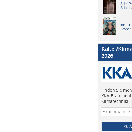
SHK Pro
SHK-H
tab – 
Branch
Kälte-/Klim
2026
Finden Sie mehr
KKA-Branchenb
Klimatechnik!
A