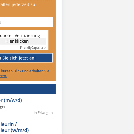
allen jederzeit zu
oboter-Verifizierung
Hier klicken
Friendly
Captcha ⇗
Sie sich jetzt an!
n kurzen Blick und erhalten Sie
nen.
r (m/w/d)
ngen
in Erlangen
ieurin /
ieur (w/m/d)