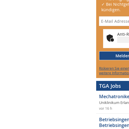
✓ Bei Nichtgef
kündigen.
Anti-R
Melden 
Riskieren Sie eine
weitere Informatio
TGA Jobs
Mechatronike
Uniklinikum Erla
vor 16 h
Betriebsingen
Betriebsingen