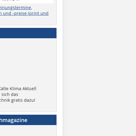
einungstermine,
 und -preise (print und
älte Klima Aktuell
 sich das
chnik gratis dazu!
chmagazine