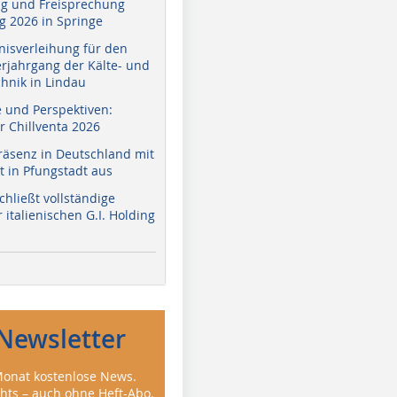
g und Freisprechung
 2026 in Springe
nisverleihung für den
erjahrgang der Kälte- und
hnik in Lindau
e und Perspektiven:
r Chillventa 2026
räsenz in Deutschland mit
 in Pfungstadt aus
hließt vollständige
italienischen G.I. Holding
Newsletter
onat kostenlose News.
ghts – auch ohne Heft-Abo.