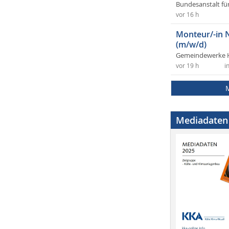
Bundesanstalt fü
vor 16 h
Monteur/-in 
(m/w/d)
Gemeindewerke 
vor 19 h
i
Mediadaten