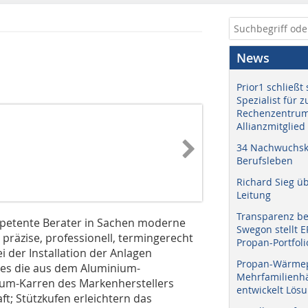
News
Prior1 schließt 
Spezialist für 
Rechenzentrum
Allianzmitglied
34 Nachwuchskr
Berufsleben
Richard Sieg ü
Leitung
Transparenz b
mpetente Berater in Sachen moderne
Swegon stellt 
h präzise, professionell, termingerecht
Propan-Portfoli
i der Installation der Anlagen
Propan-Wärme
 es die aus dem Aluminium-
Mehrfamilienhä
ium-Karren des Markenherstellers
entwickelt Lös
t; Stützkufen erleichtern das