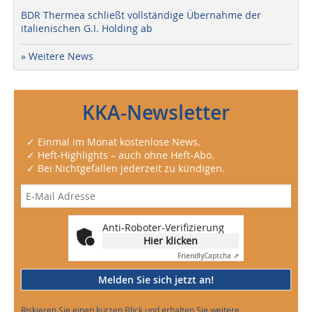
BDR Thermea schließt vollständige Übernahme der
italienischen G.I. Holding ab
» Weitere News
KKA-Newsletter
✓ Einmal im Monat kostenlose News.
✓ Heft-Highlights – auch ohne Heft-Abo.
✓ Bei Nichtgefallen jederzeit zu kündigen.
Anti-Roboter-Verifizierung
Hier klicken
Friendly
Captcha ⇗
Melden Sie sich jetzt an!
Riskieren Sie einen kurzen Blick und erhalten Sie weitere