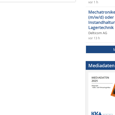
vor 1 h
Mechatroniker
(m/w/d) oder
Instandhaltun
Lagertechnik
Delticom AG
vor 13 h
Mediadaten