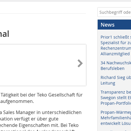
News
nal
Prior1 schließt 
Spezialist für 
Rechenzentrum
Allianzmitglied
34 Nachwuchskr
Berufsleben
Richard Sieg ü
Leitung
Transparenz b
ätigkeit bei der Teko Gesellschaft für
Swegon stellt 
dt aufgenommen.
Propan-Portfoli
ea Sales Manager in unterschiedlichen
Propan-Wärme
Mehrfamilienhä
kation verfügt er über gute
entwickelt Lös
echende Eigenschaften mit. Bei Teko