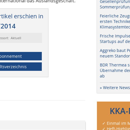
International das Auslandsgeschäft.
Gesellenprüfun
Sommerprüfung
tikel erschien in
Feierliche Zeug
ersten Technik
/2014
Klimasystemtec
Frische Impuls
essort: Aktuell
Startups auf de
Aggreko baut P
neuem Standort
bonnement
BDR Thermea sc
ltsverzeichnis
Übernahme der 
ab
» Weitere News
KKA-
✓ Einmal im M
✓ Heft-Highli