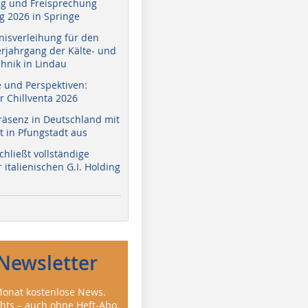
g und Freisprechung
 2026 in Springe
nisverleihung für den
erjahrgang der Kälte- und
hnik in Lindau
e und Perspektiven:
r Chillventa 2026
räsenz in Deutschland mit
 in Pfungstadt aus
hließt vollständige
italienischen G.I. Holding
Newsletter
onat kostenlose News.
ghts – auch ohne Heft-Abo.