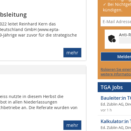
✓ Bei Nichtgef
kündigen.
bsleitung
022 leitet Reinhard Kern das
 Deutschland GmbH (www.epta-
Anti-R
-Jährige war zuvor für die strategische
mehr
Melden 
Riskieren Sie eine
weitere Informatio
TGA Jobs
eiss nutzte in diesem Herbst die
Bauleiter:in 
d bot in allen Niederlassungen
Ed. Züblin AG, Dir
achbetriebe an. Die Referate wurden von
vor 1 h
Kalkulator:in
mehr
Ed. Züblin AG, Dir