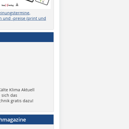
einungstermine,
 und -preise (print und
älte Klima Aktuell
 sich das
chnik gratis dazu!
chmagazine