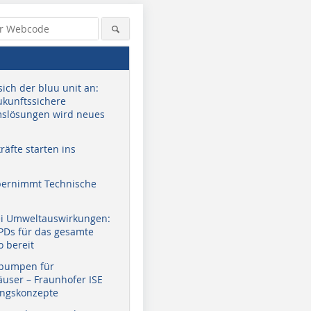
sich der bluu unit an:
zukunftssichere
slösungen wird neues
äfte starten ins
bernimmt Technische
ei Umweltauswirkungen:
EPDs für das gesamte
o bereit
pumpen für
user – Fraunhofer ISE
ungskonzepte