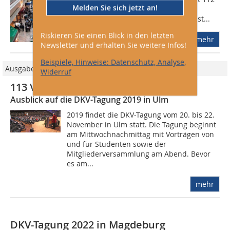
Melden Sie sich jetzt an!
Vorträgen an zwei Tagen vollständig
ausgefüllt. Beginn der Veranstaltung ist...
Riskieren Sie einen Blick in den letzten
mehr
Newsletter und erhalten Sie weitere Infos!
Beispiele, Hinweise: Datenschutz, Analyse,
Ausgabe 05/2019
Widerruf
113 Vorträge – auch für Fachbetriebe
Ausblick auf die DKV-Tagung 2019 in Ulm
2019 findet die DKV-Tagung vom 20. bis 22.
November in Ulm statt. Die Tagung beginnt
am Mittwochnachmittag mit Vorträgen von
und für Studenten sowie der
Mitgliederversammlung am Abend. Bevor
es am...
mehr
DKV-Tagung 2022 in Magdeburg