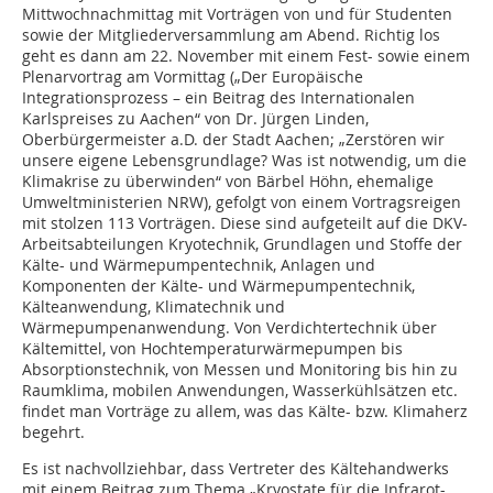
Mittwochnachmittag mit Vorträgen von und für Studenten
sowie der Mitgliederversammlung am Abend. Richtig los
geht es dann am 22. November mit einem Fest- sowie einem
Plenarvortrag am Vormittag („Der Europäische
Integrationsprozess – ein Beitrag des Internationalen
Karlspreises zu Aachen“ von Dr. Jürgen Linden,
Oberbürgermeister a.D. der Stadt Aachen; „Zerstören wir
unsere eigene Lebensgrundlage? Was ist notwendig, um die
Klimakrise zu überwinden“ von Bärbel Höhn, ehemalige
Umweltministerien NRW), gefolgt von einem Vortragsreigen
mit stolzen 113 Vorträgen. Diese sind aufgeteilt auf die DKV-
Arbeitsabteilungen Kryotechnik, Grundlagen und Stoffe der
Kälte- und Wärmepumpentechnik, Anlagen und
Komponenten der Kälte- und Wärmepumpentechnik,
Kälteanwendung, Klimatechnik und
Wärmepumpenanwendung. Von Verdichtertechnik über
Kältemittel, von Hochtemperaturwärmepumpen bis
Absorptionstechnik, von Messen und Monitoring bis hin zu
Raumklima, mobilen Anwendungen, Wasserkühlsätzen etc.
findet man Vorträge zu allem, was das Kälte- bzw. Klimaherz
begehrt.
Es ist nachvollziehbar, dass Vertreter des Kältehandwerks
mit einem Beitrag zum Thema „Kryostate für die Infrarot-