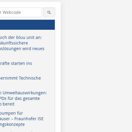
sich der bluu unit an:
zukunftssichere
slösungen wird neues
äfte starten ins
bernimmt Technische
ei Umweltauswirkungen:
EPDs für das gesamte
o bereit
pumpen für
user – Fraunhofer ISE
ungskonzepte