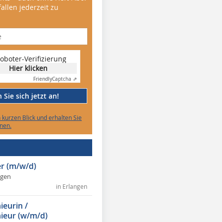
allen jederzeit zu
oboter-Verifizierung
Hier klicken
Friendly
Captcha ⇗
Sie sich jetzt an!
n kurzen Blick und erhalten Sie
nen.
r (m/w/d)
ngen
in Erlangen
ieurin /
ieur (w/m/d)