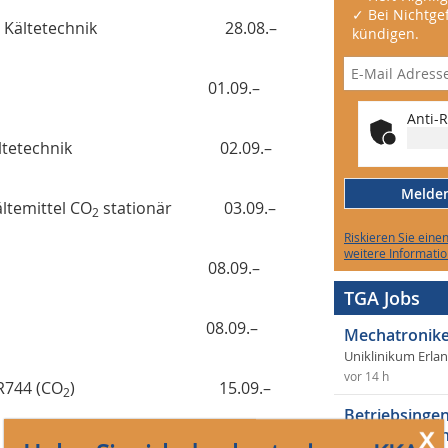
✓ Bei Nichtgef
eg in die Kältetechnik 28.08.–
kündigen.
tetechnik A 01.09.–
Anti-R
z in der Kältetechnik 02.09.–
Melden 
ltemittel CO
stationär 03.09.–
2
Riskieren Sie eine
weitere Informatio
tetechnik B 08.09.–
TGA Jobs
limaanlage A 08.09.–
Mechatronike
Uniklinikum Erla
vor 14 h
R744 (CO
) 15.09.–
2
Betriebsingen
x
Betriebsingen
an Kälteanlagen 15.09.–