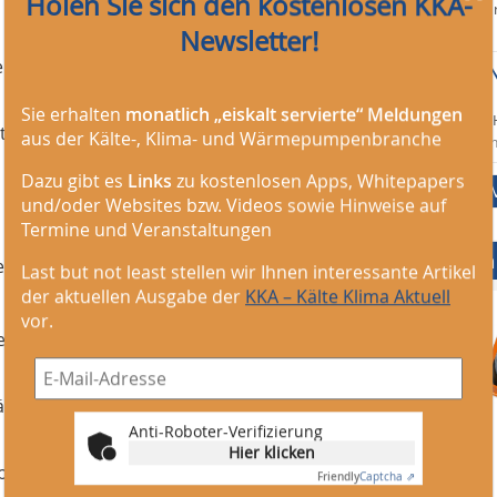
Holen Sie sich den kostenlosen KKA-
Bundesanstalt fü
vor 14 h
Newsletter!
idfahrzeug-Klimaanlagen 17.09.–
Monteur/-in 
(m/w/d)
Sie erhalten
monatlich „eiskalt servierte“ Meldungen
Gemeindewerke 
 Kälteanlagen und Wärmepumpen
aus der Kälte-, Klima- und Wärmepumpenbranche
vor 17 h
i
Dazu gibt es
Links
zu kostenlosen Apps, Whitepapers
tetechnik C 22.09.–
und/oder Websites bzw. Videos sowie Hinweise auf
Termine und Veranstaltungen
Mediadaten
ergieerzeugung mit erneuerbaren
Last but not least stellen wir Ihnen interessante Artikel
5.09.–25.09.2014
der aktuellen Ausgabe der
KKA – Kälte Klima Aktuell
vor.
epte für gewerbliche Immobilien
fung an Kälteanlagen 29.09.–
Anti-Roboter-Verifizierung
Hier klicken
baren Kältemitteln
Friendly
Captcha ⇗