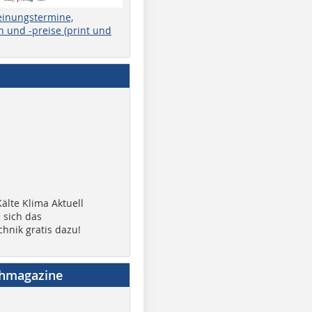
einungstermine,
 und -preise (print und
älte Klima Aktuell
 sich das
chnik gratis dazu!
chmagazine