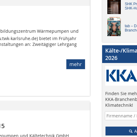
SHK Pro
SHK-H
tab – 
terbildungszentrum Wärmepumpen und
Branch
twk-karlsruhe.de) bietet im Frühjahr
staltungen an: Zweitägiger Lehrgang
Kälte-/Klim
2026
mehr
Finden Sie mehr
KKA-Branchenb
Klimatechnik!
15
A
mepumpen und Kältetechnik GmbH