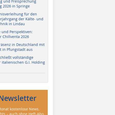
g und Freisprechung
 2026 in Springe
nisverleihung für den
erjahrgang der Kälte- und
hnik in Lindau
e und Perspektiven:
r Chillventa 2026
räsenz in Deutschland mit
 in Pfungstadt aus
hließt vollständige
italienischen G.I. Holding
Newsletter
onat kostenlose News.
ghts – auch ohne Heft-Abo.