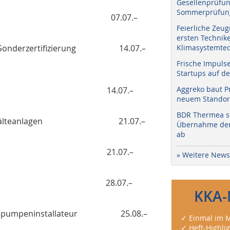
Gesellenprüfun
Sommerprüfung
an Kälteanlagen 07.07.–
Feierliche Zeug
ersten Technik
kt – Sonderzertifizierung 14.07.–
Klimasystemtec
Frische Impuls
Startups auf de
Aggreko baut P
tetechnik C 14.07.–
neuem Standort
BDR Thermea sc
fung an Kälteanlagen 21.07.–
Übernahme der 
ab
tetechnik A 21.07.–
» Weitere News
limaanlage A 28.07.–
KKA-
 Wärmepumpeninstallateur 25.08.–
✓ Einmal im M
✓ Heft-Highli