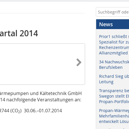
News
artal 2014
Prior1 schließt 
Spezialist für 
Rechenzentrum
Allianzmitglied
34 Nachwuchskr
Berufsleben
Richard Sieg ü
Leitung
Transparenz b
Wärmepumpen und Kältetechnik GmbH
Swegon stellt 
2014 nachfolgende Veranstaltungen an:
Propan-Portfoli
R744 (CO
) 30.06.–01.07.2014
Propan-Wärme
2
Mehrfamilienhä
entwickelt Lös