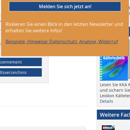
Melden Sie sich jetzt an!
Themen, Ersch
Anzeigengrößen
online) etc.
tikel erschien in
Riskieren Sie einen Blick in den letzten Newsletter und
erhalten Sie weitere Infos!
/2014
Abo + Heft
Beispiele, Hinweise: Datenschutz, Analyse, Widerruf
essort: Aktuell
bonnement
ltsverzeichnis
Lesen Sie KKA K
und sichern Sie
Lexikon Kältete
Details
Weitere Fa