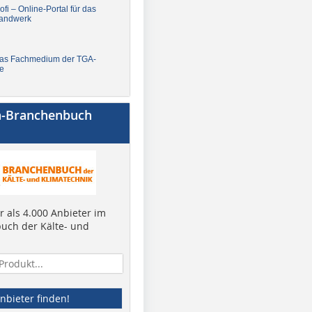
fi – Online-Portal für das
andwerk
Das Fachmedium der TGA-
e
a-Branchenbuch
 als 4.000 Anbieter im
uch der Kälte- und
nbieter finden!