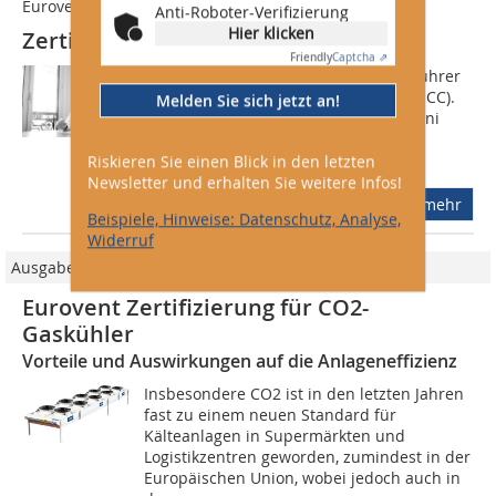
Eurovent
Anti-Roboter-Verifizierung
Hier klicken
Zertifizierung unter neuer Führung
Friendly
Captcha ⇗
Erick Melquiond ist neuer Geschäftsführer
der Eurovent Certification Company (ECC).
Melden Sie sich jetzt an!
Er folgt Jacques Benoist, der am 30. Juni
2009 in den Ruhestand gegangen ist.
Melquiond hat in Toulouse mit...
Riskieren Sie einen Blick in den letzten
Newsletter und erhalten Sie weitere Infos!
mehr
Beispiele, Hinweise: Datenschutz, Analyse,
Widerruf
Ausgabe Gewerbekälte/2023
Eurovent Zertifizierung für CO2-
Gaskühler
Vorteile und Auswirkungen auf die Anlageneffizienz
Insbesondere CO2 ist in den letzten Jahren
fast zu einem neuen Standard für
Kälteanlagen in Supermärkten und
Logistikzentren geworden, zumindest in der
Europäischen Union, wobei jedoch auch in