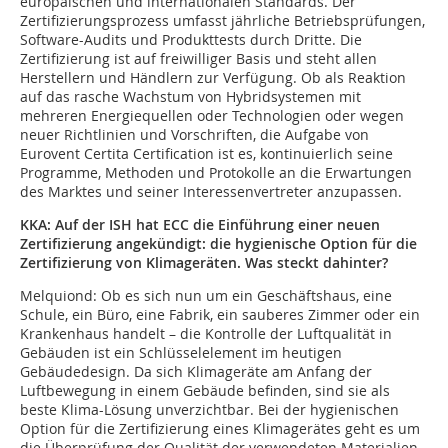
europäischen und internationalen Standards. Der
Zertifizierungsprozess umfasst jährliche Betriebsprüfungen,
Software-Audits und Produkttests durch Dritte. Die
Zertifizierung ist auf freiwilliger Basis und steht allen
Herstellern und Händlern zur Verfügung. Ob als Reaktion
auf das rasche Wachstum von Hybridsystemen mit
mehreren Energiequellen oder Technologien oder wegen
neuer Richtlinien und Vorschriften, die Aufgabe von
Eurovent Certita Certification ist es, kontinuierlich seine
Programme, Methoden und Protokolle an die Erwartungen
des Marktes und seiner Interessenvertreter anzupassen.
KKA: Auf der ISH hat ECC die Einführung einer neuen
Zertifizierung angekündigt: die hygienische Option für die
Zertifizierung von Klimageräten. Was steckt dahinter?
Melquiond:
Ob es sich nun um ein Geschäftshaus, eine
Schule, ein Büro, eine Fabrik, ein sauberes Zimmer oder ein
Krankenhaus handelt – die Kontrolle der Luftqualität in
Gebäuden ist ein Schlüsselelement im heutigen
Gebäudedesign. Da sich Klimageräte am Anfang der
Luftbewegung in einem Gebäude befinden, sind sie als
beste Klima-Lösung unverzichtbar. Bei der hygienischen
Option für die Zertifizierung eines Klimagerätes geht es um
die Überprüfung der Qualität der verwendeten Materialien,