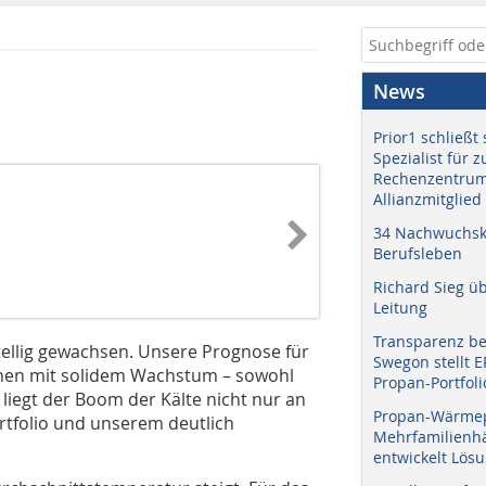
News
Prior1 schließt 
Spezialist für 
Rechenzentrum
Allianzmitglied
34 Nachwuchskr
Berufsleben
Richard Sieg ü
Leitung
Transparenz b
ellig gewachsen. Unsere Prognose für
Swegon stellt 
echnen mit solidem Wachstum – sowohl
Propan-Portfoli
 liegt der Boom der Kälte nicht nur an
Propan-Wärme
tfolio und unserem deutlich
Mehrfamilienhä
entwickelt Lös