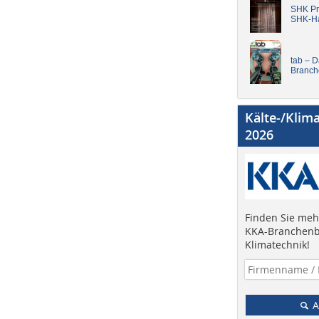
SHK Pro
SHK-H
tab – 
Branch
Kälte-/Klim
2026
Finden Sie mehr
KKA-Branchenb
Klimatechnik!
A