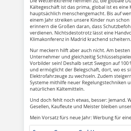
Die Wetterextreme nehmen zu, die globale Du
Kältegeschäft ist das prima, global ist es ein
hauptsächlich menschengemacht. Bis auf wenig
einem Jahr streiken unsere Kinder nun schon f
erinnern die Großen daran, dass Schutzbefoh
verdienen. Nichtsdestotrotz lässt eine Handvo
Klimakonferenz in Madrid krachend scheitern
Nur meckern hilft aber auch nicht. Am besten 
Unternehmer und gleichzeitig Schlüsselspiele
Vorbilder sein! Deshalb setzt Swegon auf 100
und ermöglicht der Belegschaft, dort, wo es si
Elektrofahrzeuge zu wechseln. Zudem steigern
Systeme mithilfe neuer Regelungstechniken u
natürlichen Kältemitteln.
Und doch fehlt noch etwas, besser: Jemand. 
Gesellen, Kaufleute und Meister bleiben unser
Mein Vorsatz fürs neue Jahr: Werbung für ein