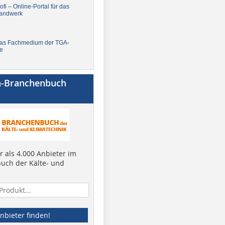
fi – Online-Portal für das
andwerk
Das Fachmedium der TGA-
e
a-Branchenbuch
 als 4.000 Anbieter im
uch der Kälte- und
nbieter finden!