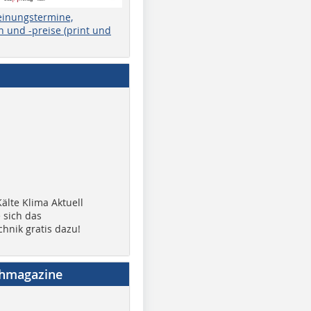
einungstermine,
 und -preise (print und
älte Klima Aktuell
 sich das
chnik gratis dazu!
chmagazine