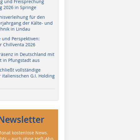
g und Freisprechung
 2026 in Springe
nisverleihung für den
erjahrgang der Kälte- und
hnik in Lindau
e und Perspektiven:
r Chillventa 2026
räsenz in Deutschland mit
 in Pfungstadt aus
hließt vollständige
italienischen G.I. Holding
Newsletter
onat kostenlose News.
ghts – auch ohne Heft-Abo.