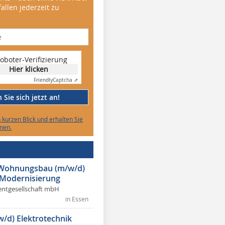
allen jederzeit zu
oboter-Verifizierung
Hier klicken
Friendly
Captcha ⇗
Sie sich jetzt an!
n kurzen Blick und erhalten Sie
nen.
r Wohnungsbau (m/w/d)
 Modernisierung
ntgesellschaft mbH
in Essen
w/d) Elektrotechnik