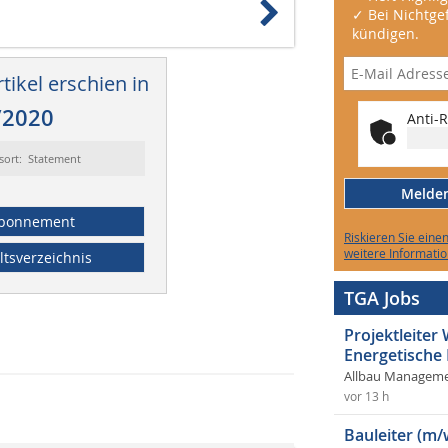
✓ Bei Nichtgef
kündigen.
tikel erschien in
/2020
Anti-R
sort: Statement
Melden 
bonnement
Riskieren Sie eine
weitere Informatio
ltsverzeichnis
TGA Jobs
Projektleite
Energetische
Allbau Manageme
vor 13 h
Bauleiter (m/