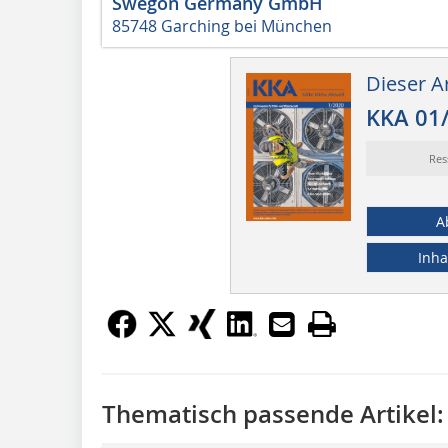
Swegon Germany GmbH
85748 Garching bei München
Dieser Ar
KKA 01
Res
A
Inha
Thematisch passende Artikel: