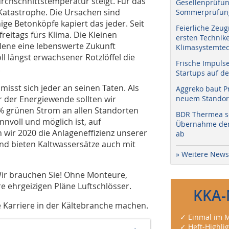
rchschnittstemperatur steigt. Für das
Gesellenprüfun
e Katastrophe. Die Ursachen sind
Sommerprüfung
e Betonköpfe kapiert das jeder. Seit
Feierliche Zeug
reitags fürs Klima. Die Kleinen
ersten Technik
lene eine lebenswerte Zukunft
Klimasystemtec
ll längst erwachsener Rotzlöffel die
Frische Impuls
.
Startups auf de
misst sich jeder an seinen Taten. Als
Aggreko baut P
r der Energiewende sollten wir
neuem Standort
 % grünen Strom an allen Standorten
BDR Thermea sc
nnvoll und möglich ist, auf
Übernahme der 
 wir 2020 die Anlageneffizienz unserer
ab
nd bieten Kaltwassersätze auch mit
» Weitere News
Wir brauchen Sie! Ohne Monteure,
e ehrgeizigen Pläne Luftschlösser.
KKA-
e Karriere in der Kältebranche machen.
✓ Einmal im M
✓ Heft-Highli