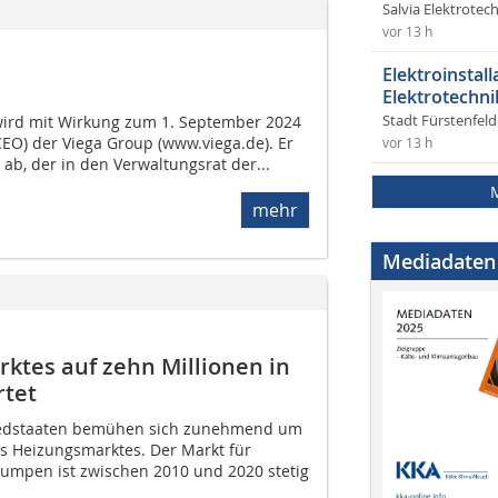
Salvia Elektrote
vor 13 h
Elektroinstal
Elektrotechni
wird mit Wirkung zum 1. September 2024
Stadt Fürstenfel
(CEO) der Viega Group (www.viega.de). Er
vor 13 h
 ab, der in den Verwaltungsrat der...
mehr
Mediadaten
es auf zehn Millionen in
rtet
iedstaaten bemühen sich zunehmend um
s Heizungsmarktes. Der Markt für
mpen ist zwischen 2010 und 2020 stetig