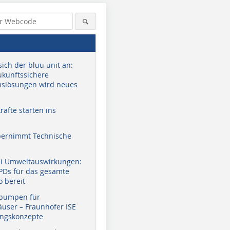
sich der bluu unit an:
zukunftssichere
slösungen wird neues
äfte starten ins
bernimmt Technische
ei Umweltauswirkungen:
EPDs für das gesamte
o bereit
pumpen für
user – Fraunhofer ISE
ungskonzepte