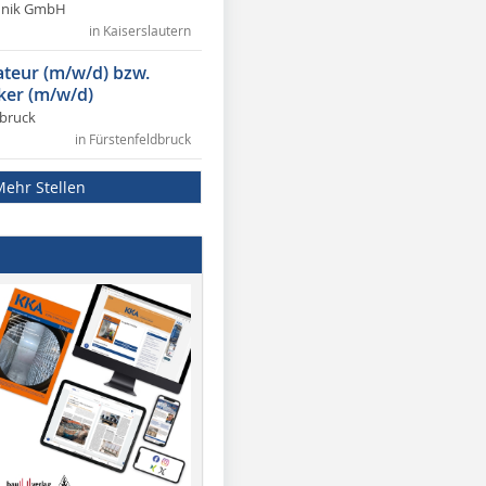
chnik GmbH
in Kaiserslautern
lateur (m/w/d) bzw.
ker (m/w/d)
dbruck
in Fürstenfeldbruck
Mehr Stellen