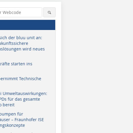
sich der bluu unit an:
zukunftssichere
slösungen wird neues
äfte starten ins
bernimmt Technische
ei Umweltauswirkungen:
EPDs für das gesamte
o bereit
pumpen für
user – Fraunhofer ISE
ungskonzepte