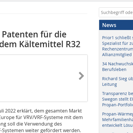
News
 Patenten für die
Prior1 schließt 
dem Kältemittel R32
Spezialist für 
Rechenzentrum
Allianzmitglied
34 Nachwuchskr
Berufsleben
Richard Sieg ü
Leitung
Transparenz b
Swegon stellt 
Propan-Portfoli
Juli 2022 erklärt, dem gesamten Markt
Propan-Wärme
 Europe für VRV/VRF-Systeme mit dem
Mehrfamilienhä
ang soll die Verwendung des
entwickelt Lös
-Systemen weiter gefördert werden.