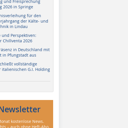
g und Freisprechung
 2026 in Springe
nisverleihung für den
erjahrgang der Kälte- und
hnik in Lindau
e und Perspektiven:
r Chillventa 2026
räsenz in Deutschland mit
 in Pfungstadt aus
hließt vollständige
italienischen G.I. Holding
Newsletter
onat kostenlose News.
ghts – auch ohne Heft-Abo.