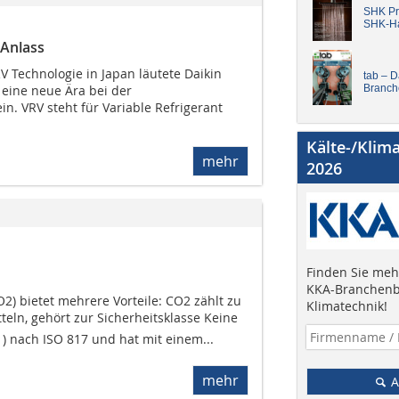
SHK Pro
SHK-H
 Anlass
V Technologie in Japan läutete Daikin
tab – 
 eine neue Ära bei der
Branch
n. VRV steht für Variable Refrigerant
Kälte-/Klim
mehr
2026
Finden Sie mehr
KKA-Branchenb
O2) bietet mehrere Vorteile: CO2 zählt zu
Klimatechnik!
teln, gehört zur Sicherheitsklasse Keine
) nach ISO 817 und hat mit einem...
mehr
A