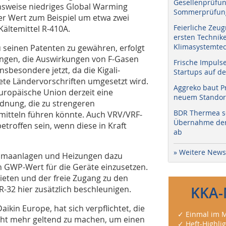
Gesellenprüfun
chsweise niedriges Global Warming
Sommerprüfung
er Wert zum Beispiel um etwa zwei
Feierliche Zeug
Kältemittel R-410A.
ersten Technik
Klimasystemtec
u seinen Patenten zu gewähren, erfolgt
ngen, die Auswirkungen von F-Gasen
Frische Impuls
sbesondere jetzt, da die Kigali-
Startups auf de
ete Ländervorschriften umgesetzt wird.
Aggreko baut P
uropäische Union derzeit eine
neuem Standort
dnung, die zu strengeren
BDR Thermea sc
mitteln führen könnte. Auch VRV/VRF-
Übernahme der 
roffen sein, wenn diese in Kraft
ab
» Weitere News
Klimaanlagen und Heizungen dazu
en GWP-Wert für die Geräte einzusetzen.
ieten und der freie Zugang zu den
-32 hier zusätzlich beschleunigen.
KKA-
aikin Europe, hat sich verpflichtet, die
✓ Einmal im M
icht mehr geltend zu machen, um einen
✓ Heft-Highli