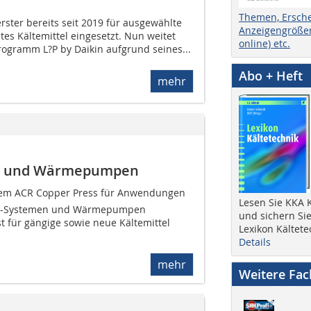
Themen, Ersch
rster bereits seit 2019 für ausgewählte
Anzeigengrößen
tes Kältemittel eingesetzt. Nun weitet
online) etc.
gramm L?P by Daikin aufgrund seines...
Abo + Heft
mehr
eme und Wärmepumpen
em ACR Copper Press für Anwendungen
Lesen Sie KKA K
VRF-Systemen und Wärmepumpen
und sichern Sie
st für gängige sowie neue Kältemittel
Lexikon Kältete
Details
mehr
Weitere Fa