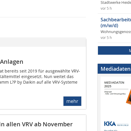
Stadtwerke Heid
vor 5 h
Sachbearbeit
(m/w/d)
Wohnungsgenosse
vor 5 h
-Anlagen
Mediadaten
at bereits seit 2019 für ausgewählte VRV-
Kältemittel eingesetzt. Nun weitet das
m L?P by Daikin auf alle VRV-Systeme
mehr
 in allen VRV ab November