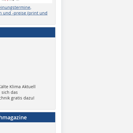
einungstermine,
 und -preise (print und
älte Klima Aktuell
 sich das
chnik gratis dazu!
chmagazine