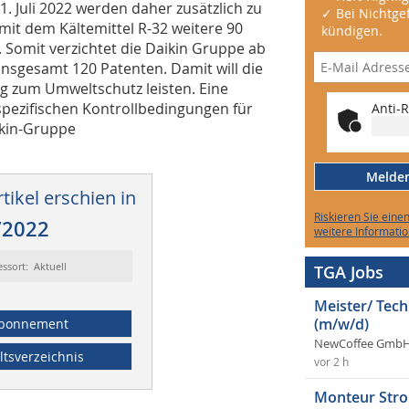
. Juli 2022 werden daher zusätzlich zu
✓ Bei Nichtgef
mit dem Kältemittel R-32 weitere 90
kündigen.
. Somit verzichtet die Daikin Gruppe ab
insgesamt 120 Patenten. Damit will die
ag zum Umweltschutz leisten. Eine
spezifischen Kontrollbedingungen für
Anti-R
ikin-Gruppe
Melden 
tikel erschien in
Riskieren Sie eine
/2022
weitere Informatio
essort: Aktuell
TGA Jobs
Meister/ Tec
(m/w/d)
bonnement
NewCoffee GmbH
ltsverzeichnis
vor 2 h
Monteur Stro