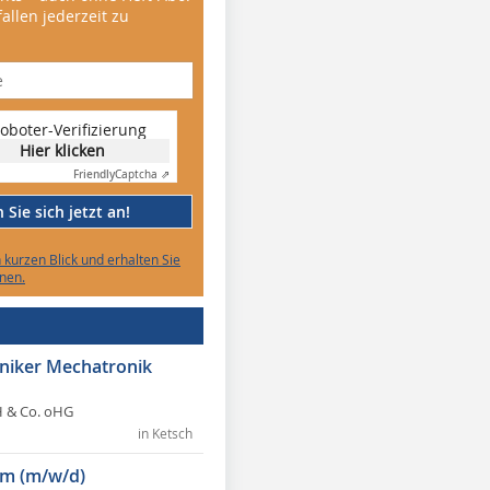
allen jederzeit zu
oboter-Verifizierung
Hier klicken
Friendly
Captcha ⇗
Sie sich jetzt an!
n kurzen Blick und erhalten Sie
nen.
hniker Mechatronik
 & Co. oHG
in Ketsch
m (m/w/d)