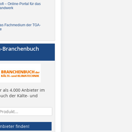
fi – Online-Portal für das
andwerk
Das Fachmedium der TGA-
e
a-Branchenbuch
 als 4.000 Anbieter im
uch der Kälte- und
nbieter finden!