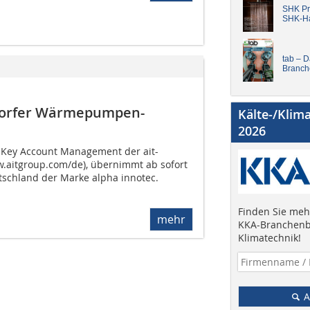
SHK Pro
SHK-H
tab – 
Branch
dorfer Wärmepumpen-
Kälte-/Klim
2026
er Key Account Management der ait-
aitgroup.com/de), übernimmt ab sofort
utschland der Marke alpha innotec.
Finden Sie mehr
mehr
KKA-Branchenb
Klimatechnik!
A