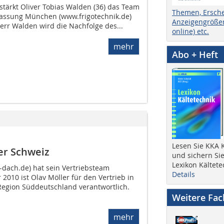
stärkt Oliver Tobias Walden (36) das Team
Themen, Ersch
lassung München (www.frigotechnik.de)
Anzeigengrößen
Herr Walden wird die Nachfolge des...
online) etc.
mehr
Abo + Heft
Lesen Sie KKA K
er Schweiz
und sichern Sie
Lexikon Kältete
dach.de) hat sein Vertriebsteam
Details
r 2010 ist Olav Möller für den Vertrieb in
Region Süddeutschland verantwortlich.
Weitere Fa
mehr