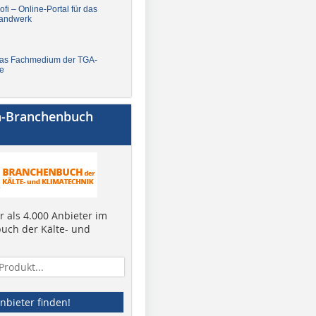
fi – Online-Portal für das
andwerk
Das Fachmedium der TGA-
e
a-Branchenbuch
 als 4.000 Anbieter im
uch der Kälte- und
nbieter finden!