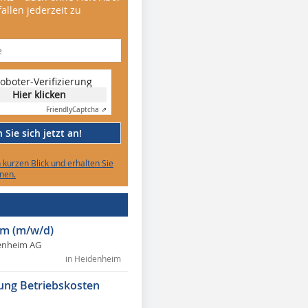
allen jederzeit zu
oboter-Verifizierung
Hier klicken
Friendly
Captcha ⇗
Sie sich jetzt an!
n kurzen Blick und erhalten Sie
nen.
m (m/w/d)
enheim AG
in Heidenheim
ung Betriebskosten