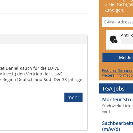
✓ Bei Nichtgef
kündigen.
Anti-R
Melden 
tet Daniel Rauch für die LU-VE
Riskieren Sie eine
uve.it) den Vertrieb der LU-VE
weitere Informatio
 Region Deutschland Süd. Der 33-Jährige
TGA Jobs
mehr
Monteur Stro
Stadtwerke Heid
vor 1 h
Sachbearbeit
(m/w/d)