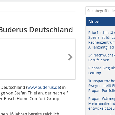
News
i Buderus Deutschland
Prior1 schließt 
Spezialist für 
Rechenzentrum
Allianzmitglied
34 Nachwuchskr
Berufsleben
Richard Sieg ü
Leitung
Transparenz b
Swegon stellt 
s Deutschland (
www.buderus.de
) in
Propan-Portfoli
ge von Stefan Thiel an, der nach elf
der Bosch Home Comfort Group
Propan-Wärme
Mehrfamilienhä
entwickelt Lös
nen 16 Jahren bereits reichlich