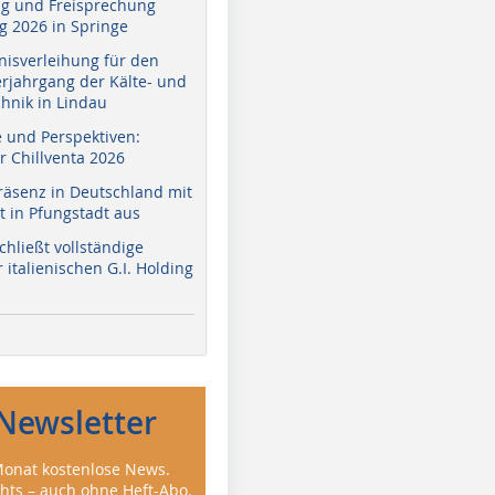
g und Freisprechung
 2026 in Springe
nisverleihung für den
erjahrgang der Kälte- und
hnik in Lindau
e und Perspektiven:
r Chillventa 2026
räsenz in Deutschland mit
 in Pfungstadt aus
hließt vollständige
italienischen G.I. Holding
Newsletter
onat kostenlose News.
ghts – auch ohne Heft-Abo.