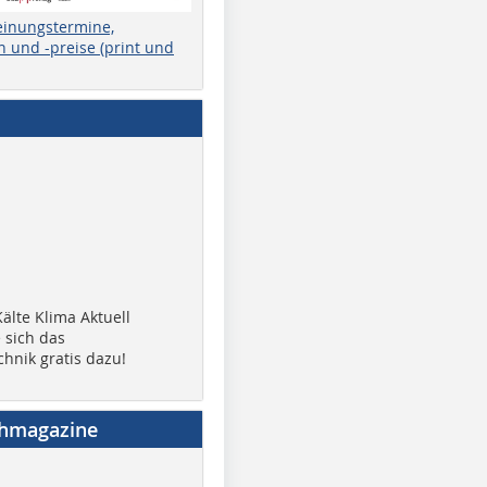
einungstermine,
 und -preise (print und
älte Klima Aktuell
 sich das
chnik gratis dazu!
chmagazine