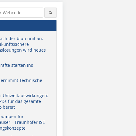
sich der bluu unit an:
zukunftssichere
slösungen wird neues
äfte starten ins
bernimmt Technische
ei Umweltauswirkungen:
EPDs für das gesamte
o bereit
pumpen für
user – Fraunhofer ISE
ungskonzepte