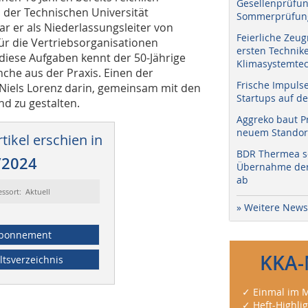
Gesellenprüfun
der Technischen Universität
Sommerprüfung
 er als Niederlassungsleiter von
Feierliche Zeug
ür die Vertriebsorganisationen
ersten Technik
diese Aufgaben kennt der 50-Jährige
Klimasystemtec
che aus der Praxis. Einen der
Frische Impuls
 Niels Lorenz darin, gemeinsam mit den
Startups auf de
d zu gestalten.
Aggreko baut P
neuem Standort
tikel erschien in
BDR Thermea sc
/2024
Übernahme der 
ab
essort: Aktuell
» Weitere News
bonnement
KKA-
ltsverzeichnis
✓ Einmal im M
✓ Heft-Highli