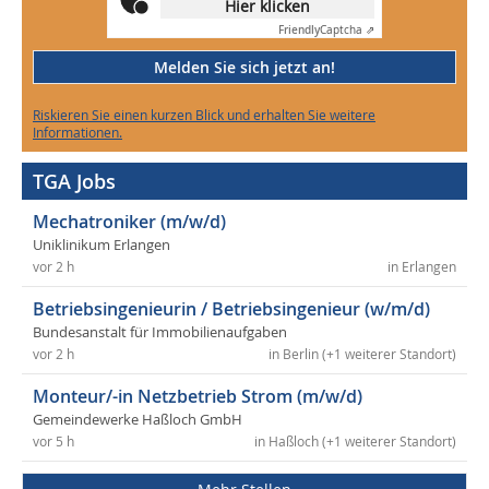
Hier klicken
Friendly
Captcha ⇗
Melden Sie sich jetzt an!
Riskieren Sie einen kurzen Blick und erhalten Sie weitere
Informationen.
TGA Jobs
Mechatroniker (m/w/d)
Uniklinikum Erlangen
vor 2 h
in Erlangen
Betriebsingenieurin / Betriebsingenieur (w/m/d)
Bundesanstalt für Immobilienaufgaben
vor 2 h
in Berlin (+1 weiterer Standort)
Monteur/-in Netzbetrieb Strom (m/w/d)
Gemeindewerke Haßloch GmbH
vor 5 h
in Haßloch (+1 weiterer Standort)