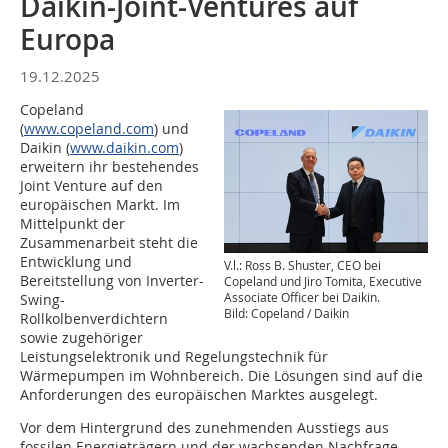
Daikin-Joint-Ventures auf
Europa
19.12.2025
Copeland
(
www.copeland.com
) und
Daikin (
www.daikin.com
)
erweitern ihr bestehendes
Joint Venture auf den
europäischen Markt. Im
Mittelpunkt der
Zusammenarbeit steht die
Entwicklung und
V.l.: Ross B. Shuster, CEO bei
Bereitstellung von Inverter-
Copeland und Jiro Tomita, Executive
Associate Officer bei Daikin.
Swing-
Bild: Copeland / Daikin
Rollkolbenverdichtern
sowie zugehöriger
Leistungselektronik und Regelungstechnik für
Wärmepumpen im Wohnbereich. Die Lösungen sind auf die
Anforderungen des europäischen Marktes ausgelegt.
Vor dem Hintergrund des zunehmenden Ausstiegs aus
fossilen Energieträgern und der wachsenden Nachfrage