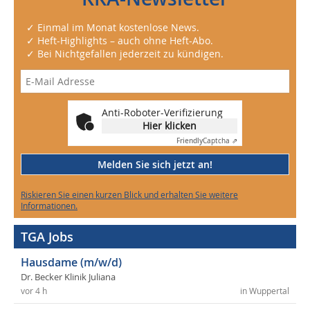
✓ Einmal im Monat kostenlose News.
✓ Heft-Highlights – auch ohne Heft-Abo.
✓ Bei Nichtgefallen jederzeit zu kündigen.
Anti-Roboter-Verifizierung
Hier klicken
Friendly
Captcha ⇗
Melden Sie sich jetzt an!
Riskieren Sie einen kurzen Blick und erhalten Sie weitere
Informationen.
TGA Jobs
Hausdame (m/w/d)
Dr. Becker Klinik Juliana
vor 4 h
in Wuppertal