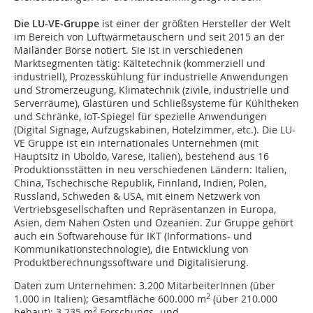
Die LU-VE-Gruppe
ist einer der größten Hersteller der Welt
im Bereich von Luftwärmetauschern und seit 2015 an der
Mailänder Börse notiert. Sie ist in verschiedenen
Marktsegmenten tätig: Kältetechnik (kommerziell und
industriell), Prozesskühlung für industrielle Anwendungen
und Stromerzeugung, Klimatechnik (zivile, industrielle und
Serverräume), Glastüren und Schließsysteme für Kühltheken
und Schränke, IoT-Spiegel für spezielle Anwendungen
(Digital Signage, Aufzugskabinen, Hotelzimmer, etc.). Die LU-
VE Gruppe ist ein internationales Unternehmen (mit
Hauptsitz in Uboldo, Varese, Italien), bestehend aus 16
Produktionsstätten in neu verschiedenen Ländern: Italien,
China, Tschechische Republik, Finnland, Indien, Polen,
Russland, Schweden & USA, mit einem Netzwerk von
Vertriebsgesellschaften und Repräsentanzen in Europa,
Asien, dem Nahen Osten und Ozeanien. Zur Gruppe gehört
auch ein Softwarehouse für IKT (Informations- und
Kommunikationstechnologie), die Entwicklung von
Produktberechnungssoftware und Digitalisierung.
Daten zum Unternehmen: 3.200 MitarbeiterInnen (über
2
1.000 in Italien); Gesamtfläche 600.000 m
(über 210.000
2
bebaut); 3.235 m
Forschungs- und