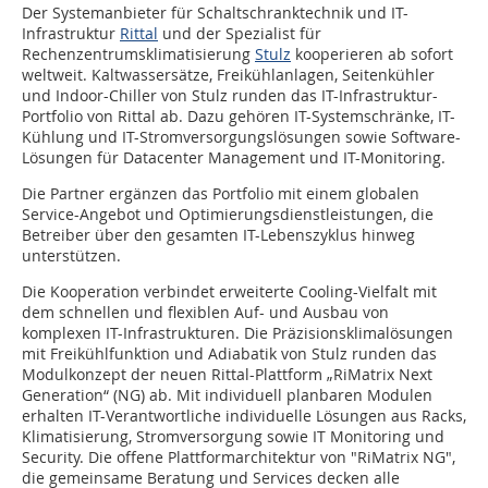
Der Systemanbieter für Schaltschranktechnik und IT-
Infrastruktur
Rittal
und der Spezialist für
Rechenzentrumsklimatisierung
Stulz
kooperieren ab sofort
weltweit. Kaltwassersätze, Freikühlanlagen, Seitenkühler
und Indoor-Chiller von Stulz runden das IT-Infrastruktur-
Portfolio von Rittal ab. Dazu gehören IT-Systemschränke, IT-
Kühlung und IT-Stromversorgungslösungen sowie Software-
Lösungen für Datacenter Management und IT-Monitoring.
Die Partner ergänzen das Portfolio mit einem globalen
Service-Angebot und Optimierungsdienstleistungen, die
Betreiber über den gesamten IT-Lebenszyklus hinweg
unterstützen.
Die Kooperation verbindet erweiterte Cooling-Vielfalt mit
dem schnellen und flexiblen Auf- und Ausbau von
komplexen IT-Infrastrukturen. Die Präzisionsklimalösungen
mit Freikühlfunktion und Adiabatik von Stulz runden das
Modulkonzept der neuen Rittal-Plattform „RiMatrix Next
Generation“ (NG) ab. Mit individuell planbaren Modulen
erhalten IT-Verantwortliche individuelle Lösungen aus Racks,
Klimatisierung, Stromversorgung sowie IT Monitoring und
Security. Die offene Plattformarchitektur von "RiMatrix NG",
die gemeinsame Beratung und Services decken alle