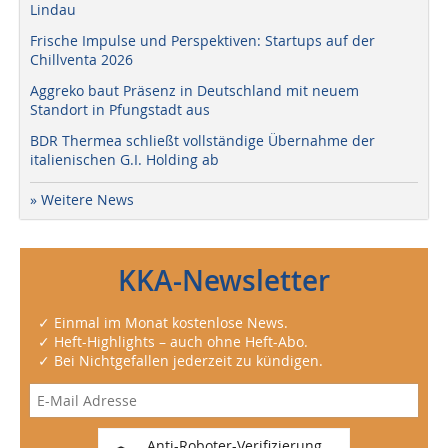
Lindau
Frische Impulse und Perspektiven: Startups auf der
Chillventa 2026
Aggreko baut Präsenz in Deutschland mit neuem
Standort in Pfungstadt aus
BDR Thermea schließt vollständige Übernahme der
italienischen G.I. Holding ab
» Weitere News
KKA-Newsletter
✓ Einmal im Monat kostenlose News.
✓ Heft-Highlights – auch ohne Heft-Abo.
✓ Bei Nichtgefallen jederzeit zu kündigen.
Anti-Roboter-Verifizierung