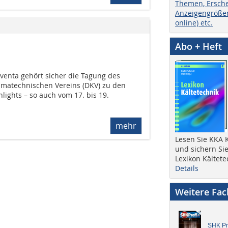
Themen, Ersch
Anzeigengrößen
online) etc.
Abo + Heft
lventa gehört sicher die Tagung des
imatechnischen Vereins (DKV) zu den
ights – so auch vom 17. bis 19.
mehr
Lesen Sie KKA K
und sichern Sie
Lexikon Kältete
Details
Weitere Fa
SHK Pro