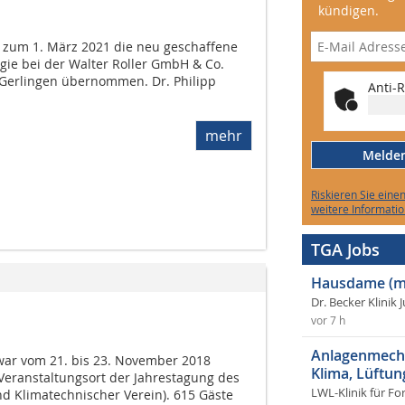
kündigen.
t zum 1. März 2021 die neu geschaffene
logie bei der Walter Roller GmbH & Co.
n Gerlingen übernommen. Dr. Philipp
Anti-R
mehr
Melden 
Riskieren Sie eine
weitere Informatio
TGA Jobs
Hausdame (m
Dr. Becker Klinik 
vor 7 h
Anlagenmecha
war vom 21. bis 23. November 2018
Klima, Lüftun
 Veranstaltungsort der Jahrestagung des
LWL-Klinik für Fo
nd Klimatechnischer Verein). 615 Gäste