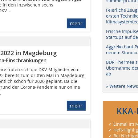
Sommerprüfung
e in den inzwischen sechs
Feierliche Zeug
KV. ...
ersten Technik
Klimasystemtec
mehr
Frische Impuls
Startups auf de
Aggreko baut P
 2022 in Magdeburg
neuem Standort
ona-Einschränkungen
BDR Thermea sc
Übernahme der 
re trafen sich die DKV-Mitglieder vom
ab
22 bereits zum dritten Mal in Magdeburg.
ntlich schon für 2020 geplant. Da die
» Weitere News
grund der Corona-Pandemie nur online
.
mehr
KKA-
✓ Einmal im M
✓ Heft-Highli
✓ Bei Nichtgef