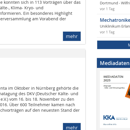
e konnten sich in 113 Vorträgen über das
Dortmund - Wilfri
lte-, Klima- Kryo- und
vor 1 Tag
ormieren. Ein besonderes Highlight
iederversammlung am Vorabend der
Mechatronike
.
Uniklinikum Erla
vor 1 Tag
mehr
Mediadaten
nta im Oktober in Nürnberg gehörte die
matagung des DKV (Deutscher Kälte- und
e.V.) vom 16. bis 18. November zu den
 2016. Über 600 Teilnehmer kamen nach
Fachvorträgen auf den neuesten Stand der
mehr