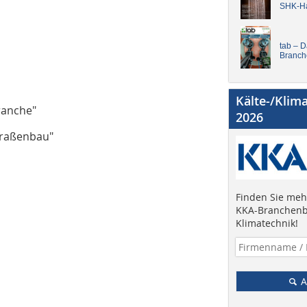
SHK-H
tab – 
Branch
Kälte-/Klim
ranche"
2026
traßenbau"
Finden Sie mehr
KKA-Branchenb
Klimatechnik!
A