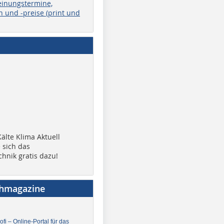
einungstermine,
 und -preise (print und
älte Klima Aktuell
 sich das
chnik gratis dazu!
chmagazine
fi – Online-Portal für das