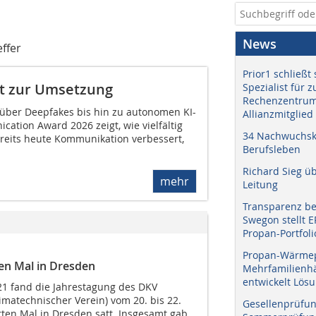
News
effer
Prior1 schließt 
ut zur Umsetzung
Spezialist für 
Rechenzentrum
n über Deepfakes bis hin zu autonomen KI-
Allianzmitglied
ation Award 2026 zeigt, wie vielfältig
34 Nachwuchskr
ereits heute Kommunikation verbessert,
Berufsleben
Richard Sieg ü
mehr
Leitung
Transparenz b
Swegon stellt 
Propan-Portfoli
Propan-Wärme
en Mal in Dresden
Mehrfamilienhä
entwickelt Lös
1 fand die Jahrestagung des DKV
limatechnischer Verein) vom 20. bis 22.
Gesellenprüfun
en Mal in Dresden satt. Insgesamt gab