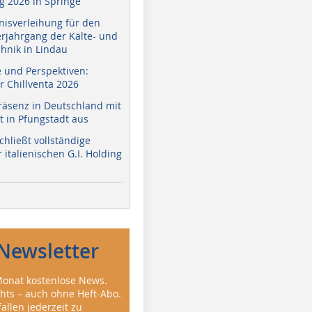
 2026 in Springe
nisverleihung für den
erjahrgang der Kälte- und
hnik in Lindau
e und Perspektiven:
r Chillventa 2026
räsenz in Deutschland mit
 in Pfungstadt aus
hließt vollständige
italienischen G.I. Holding
Newsletter
onat kostenlose News.
ghts – auch ohne Heft-Abo.
allen jederzeit zu