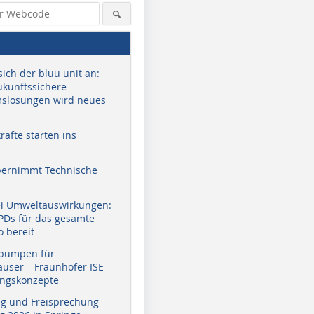
sich der bluu unit an:
zukunftssichere
slösungen wird neues
äfte starten ins
bernimmt Technische
ei Umweltauswirkungen:
EPDs für das gesamte
o bereit
pumpen für
user – Fraunhofer ISE
ungskonzepte
g und Freisprechung