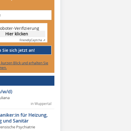
oboter-Verifizierung
Hier klicken
Friendly
Captcha ⇗
Sie sich jetzt an!
n kurzen Blick und erhalten Sie
nen.
/w/d)
Juliana
in Wuppertal
niker:in für Heizung,
g und Sanitär
rensische Psychiatrie