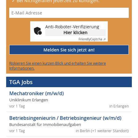
✓ Bei Nichtgefallen jederzeit zu kündigen.
Anti-Roboter-Verifizierung
Hier klicken
Friendly
Captcha ⇗
Melden Sie sich jetzt an!
Riskieren Sie einen kurzen Blick und erhalten Sie weitere
Informationen.
TGA Jobs
Mechatroniker (m/w/d)
Uniklinikum Erlangen
vor 1 Tag
in Erlangen
Betriebsingenieurin / Betriebsingenieur (w/m/d)
Bundesanstalt für Immobilienaufgaben
vor 1 Tag
in Berlin (+1 weiterer Standort)