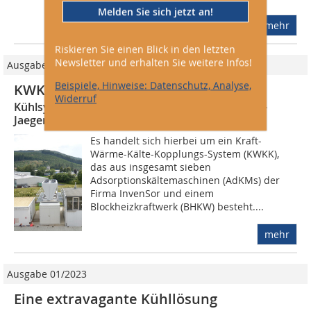
Melden Sie sich jetzt an!
mehr
Riskieren Sie einen Blick in den letzten
Newsletter und erhalten Sie weitere Infos!
Ausgabe 04/2017
Beispiele, Hinweise: Datenschutz, Analyse,
KWKK-System im Container
Widerruf
Kühlsystem für Spritzgusswerkzeuge bei Busch-
Jaeger
Es handelt sich hierbei um ein Kraft-
Wärme-Kälte-Kopplungs-System (KWKK),
das aus insgesamt sieben
Adsorptionskältemaschinen (AdKMs) der
Firma InvenSor und einem
Blockheizkraftwerk (BHKW) besteht....
mehr
Ausgabe 01/2023
Eine extravagante Kühllösung