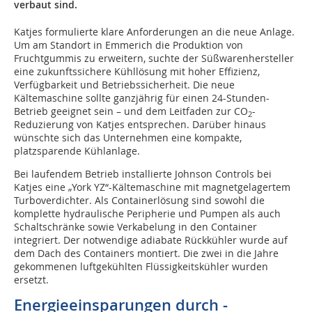
verbaut sind.
Katjes formulierte klare Anforderungen an die neue Anlage.
Um am Standort in Emmerich die Produktion von
Fruchtgummis zu erweitern, suchte der Süßwarenhersteller
eine zukunftssichere Kühllösung mit hoher Effizienz,
Verfügbarkeit und Betriebssicherheit. Die neue
Kältemaschine sollte ganzjährig für einen 24-Stunden-
Betrieb geeignet sein – und dem Leitfaden zur CO
-
2
Reduzierung von Katjes entsprechen. Darüber hi­naus
wünschte sich das Unternehmen eine kompakte,
platzsparende Kühlanlage.
Bei laufendem Betrieb installierte Johnson Controls bei
Katjes eine „York YZ“-Kältemaschine mit magnetgelagertem
Turboverdichter. Als Containerlösung sind sowohl die
komplette hydraulische Peripherie und Pumpen als auch
Schaltschränke sowie Verkabelung in den Container
integriert. Der notwendige adiabate Rückkühler wurde auf
dem Dach des Containers montiert. Die zwei in die Jahre
gekommenen luftgekühlten Flüssigkeitskühler wurden
ersetzt.
Energieeinsparungen durch ­