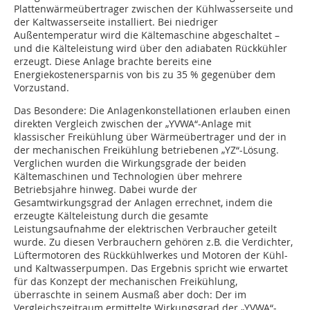
Plattenwärmeübertrager zwischen der Kühlwasserseite und
der Kaltwasserseite installiert. Bei niedriger
Außentemperatur wird die Kältemaschine abgeschaltet –
und die Kälteleistung wird über den adiabaten Rückkühler
erzeugt. Diese Anlage brachte bereits eine
Energiekostenersparnis von bis zu 35 % gegenüber dem
Vorzustand.
Das Besondere: Die Anlagenkonstellationen erlauben einen
direkten Vergleich zwischen der „YVWA“-Anlage mit
klassischer Freikühlung über Wärmeübertrager und der in
der mechanischen Freikühlung betriebenen „YZ“-Lösung.
Verglichen wurden die Wirkungsgrade der beiden
Kältemaschinen und Technologien über mehrere
Betriebsjahre hinweg. Dabei wurde der
Gesamtwirkungsgrad der Anlagen errechnet, indem die
erzeugte Kälteleistung durch die gesamte
Leistungsaufnahme der elektrischen Verbraucher geteilt
wurde. Zu diesen Verbrauchern gehören z.B. die Verdichter,
Lüftermotoren des Rückkühlwerkes und Motoren der Kühl-
und Kaltwasserpumpen. Das Ergebnis spricht wie erwartet
für das Konzept der mechanischen Freikühlung,
überraschte in seinem Ausmaß aber doch: Der im
Vergleichszeitraum ermittelte Wirkungsgrad der „YVWA“-