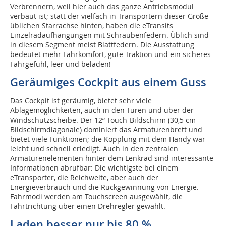
Verbrennern, weil hier auch das ganze Antriebsmodul
verbaut ist; statt der vielfach in Transportern dieser Größe
üblichen Starrachse hinten, haben die eTransits
Einzelradaufhängungen mit Schraubenfedern. Üblich sind
in diesem Segment meist Blattfedern. Die Ausstattung
bedeutet mehr Fahrkomfort, gute Traktion und ein sicheres
Fahrgefühl, leer und beladen!
Geräumiges Cockpit aus einem Guss
Das Cockpit ist geräumig, bietet sehr viele
Ablagemöglichkeiten, auch in den Türen und über der
Windschutzscheibe. Der 12“ Touch-Bildschirm (30,5 cm
Bildschirmdiagonale) dominiert das Armaturenbrett und
bietet viele Funktionen; die Kopplung mit dem Handy war
leicht und schnell erledigt. Auch in den zentralen
Armaturenelementen hinter dem Lenkrad sind interessante
Informationen abrufbar: Die wichtigste bei einem
eTransporter, die Reichweite, aber auch der
Energieverbrauch und die Rückgewinnung von Energie.
Fahrmodi werden am Touchscreen ausgewählt, die
Fahrtrichtung über einen Drehregler gewählt.
Laden besser nur bis 80 %