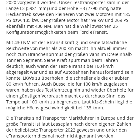
2020 vorgestellt worden. Unser Testtransporter kam in der
Länge L3 (5981 mm) und der Höhe H3 (2790 mm), hatte
Heckantrieb sowie den kleineren von zwei Motoren mit 185
PS bzw. 135 kW. Der größere Motor hat 198 kW und 269 PS
ebenfalls mit 430 NM. Man hat die Wahl zwischen 25
Konfigurationsmöglichkeiten beim Ford eTransit.
Mit 430 NM ist der eTransit kräftig und seine tatsächliche
Reichweite von mehr als 200 km macht ihn aktuell immer
noch zum Branchenprimus der großen Vans im Dreieinhalb-
Tonnen Segment. Seine Kraft spürt man beim Fahren
deutlich, auch wenn der Test-eTransit bei 100 km/h
abgeregelt war und es auf Autobahnen herausfordernd sein
konnte, LKWs zu überholen, die schneller als die erlaubten
80 km/h fuhren. Auch Busse, die für 100 km/h zugelassen
waren, haben das Testfahrzeug hin und wieder überholt; für
einen günstigen Verbrauch macht es durchaus Sinn, das
Tempo auf 100 km/h zu begrenzen. Laut Kfz-Schein liegt die
mögliche Höchstgeschwindigkeit bei 133 km/h.
Die Transits sind Transporter Marktführer in Europa und der
große Transit ist laut Leaseplan nach deren eigenen Zahlen
der beliebteste Transporter 2022 gewesen und unter den
eTransportern diesmal noch nicht genannt worden.