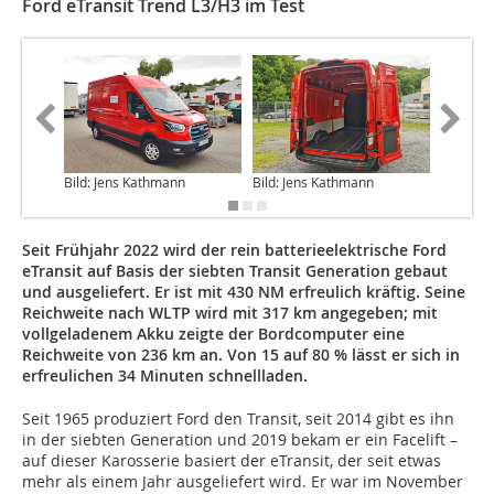
Ford eTransit Trend L3/H3 im Test
Bild: Jens Kathmann
Bild: Jens Kathmann
Bild: Je
Seit Frühjahr 2022 wird der rein batterieelektrische Ford
eTransit auf Basis der siebten Transit Generation gebaut
und ausgeliefert. Er ist mit 430 NM erfreulich kräftig. Seine
Reichweite nach WLTP wird mit 317 km angegeben; mit
vollgeladenem Akku zeigte der Bordcomputer eine
Reichweite von 236 km an. Von 15 auf 80 % lässt er sich in
erfreulichen 34 Minuten schnellladen.
Seit 1965 produziert Ford den Transit, seit 2014 gibt es ihn
in der siebten Generation und 2019 bekam er ein Facelift –
auf dieser Karosserie basiert der eTransit, der seit etwas
mehr als einem Jahr ausgeliefert wird. Er war im November