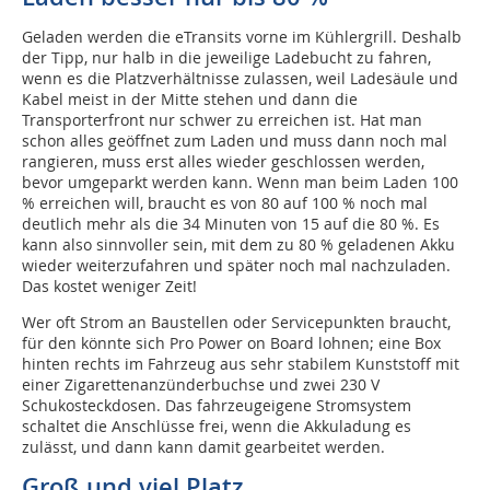
Geladen werden die eTransits vorne im Kühlergrill. Deshalb
der Tipp, nur halb in die jeweilige Ladebucht zu fahren,
wenn es die Platzverhältnisse zulassen, weil Ladesäule und
Kabel meist in der Mitte stehen und dann die
Transporterfront nur schwer zu erreichen ist. Hat man
schon alles geöffnet zum Laden und muss dann noch mal
rangieren, muss erst alles wieder geschlossen werden,
bevor umgeparkt werden kann. Wenn man beim Laden 100
% erreichen will, braucht es von 80 auf 100 % noch mal
deutlich mehr als die 34 Minuten von 15 auf die 80 %. Es
kann also sinnvoller sein, mit dem zu 80 % geladenen Akku
wieder weiterzufahren und später noch mal nachzuladen.
Das kostet weniger Zeit!
Wer oft Strom an Baustellen oder Servicepunkten braucht,
für den könnte sich Pro Power on Board lohnen; eine Box
hinten rechts im Fahrzeug aus sehr stabilem Kunststoff mit
einer Zigarettenanzünderbuchse und zwei 230 V
Schukosteckdosen. Das fahrzeugeigene Stromsystem
schaltet die Anschlüsse frei, wenn die Akkuladung es
zulässt, und dann kann damit gearbeitet werden.
Groß und viel Platz