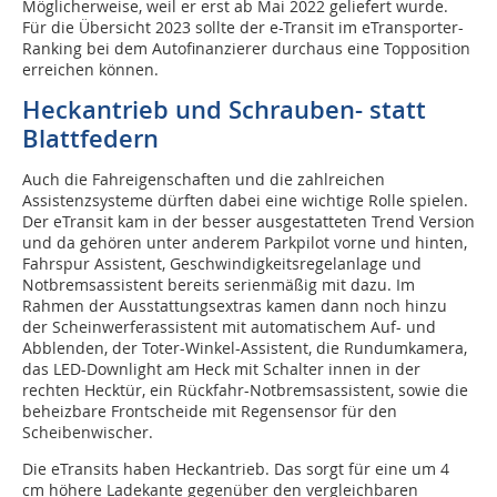
Möglicherweise, weil er erst ab Mai 2022 geliefert wurde.
Für die Übersicht 2023 sollte der e-Transit im eTransporter-
Ranking bei dem Autofinanzierer durchaus eine Topposition
erreichen können.
Heckantrieb und Schrauben- statt
Blattfedern
Auch die Fahreigenschaften und die zahlreichen
Assistenzsysteme dürften dabei eine wichtige Rolle spielen.
Der eTransit kam in der besser ausgestatteten Trend Version
und da gehören unter anderem Parkpilot vorne und hinten,
Fahrspur Assistent, Geschwindigkeitsregelanlage und
Notbrems­assistent bereits serienmäßig mit dazu. Im
Rahmen der Ausstattungsextras kamen dann noch hinzu
der Scheinwerferassistent mit automatischem Auf- und
Abblenden, der Toter-Winkel-Assistent, die Rundumkamera,
das LED-Downlight am Heck mit Schalter innen in der
rechten Hecktür, ein Rückfahr-Notbremsassistent, sowie die
beheizbare Frontscheide mit Regensensor für den
Scheibenwischer.
Die eTransits haben Heckantrieb. Das sorgt für eine um 4
cm höhere Ladekante gegenüber den vergleichbaren