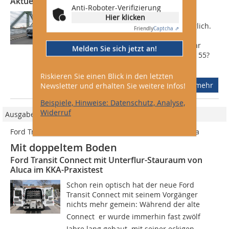
Aktuelle E-Transporter für Handwerker
Anti-Roboter-Verifizierung
Die Elektromobilität und elektrische
Hier klicken
Fahrzeuge sind inzwischen markttauglich.
Friendly
Captcha ⇗
So erreichten die kumulierten
Neuzulassungen laut VDA am 1. Januar
Melden Sie sich jetzt an!
2020 308.000 Elek-tro-Pkw, davon sind 55?
%...
Riskieren Sie einen Blick in den letzten
mehr
Newsletter und erhalten Sie weitere Infos!
Beispiele, Hinweise: Datenschutz, Analyse,
Widerruf
Ausgabe 06/2014
Ford Transit Connect mit Unterflur-Stauraum von Aluca
Mit doppeltem Boden
Ford Transit Connect mit Unterflur-Stauraum von
Aluca im KKA-Praxistest
Schon rein optisch hat der neue Ford
Transit Connect mit seinem Vorgänger
nichts mehr gemein: Während der alte
Connect  er wurde immerhin fast zwölf
Jahre lang gebaut  mit seiner eckigen,...