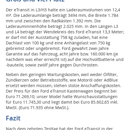
Der eTransit in L3/H3 hatte ein Laderaumvolumen von 12,4
m³. Die Laderaumlänge beträgt 3494 mm, die Breite 1.784
mm und zwischen den Radkästen 1.392 mm. Die
Laderauminnenhöhe beträgt 2.025 mm. In den Längen L3
und L4 beträgt der Wendekreis des Ford eTransit 13,3 Meter;
er darf mit der Ausstattung 758 kg zuladen, hat eine
Dachlast von 100 kg und eine Anhängelast von 750 kg
gebremst oder ungebremst. Ford gewährt zwei Jahre
Garantie auf das Fahrzeug, acht Jahre bzw. 160.000 km (je
nachdem was eher erreicht ist) auf die Hochvoltbatterie und
-bauteile, sowie zwölf Jahre gegen Durchrosten.
Neben den geringen Wartungskosten, weil weder Ölfilter,
Zündkerzen oder Betriebsstoffe, wie Motoröl oder AdBlue
ersetzt werden müssen, stehen stolze Anschaffungskosten.
Der Preis für den Ford eTransit Kastenwagen beginnt bei
Euro 71.269,10; unser Model hatte Wunschausstattungen
für Euro 11.745,30 und liegt damit bei Euro 85.602,65 inkl.
MwSt. (Euro 71.935 ohne MwSt.).
Fazit
Nach dem zehnten Testtag hat der Ford eTransit in der