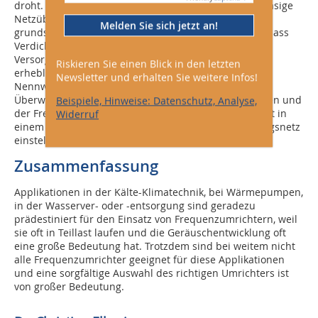
droht. Dazu ist dann eine schnell reagierende dreiphasige
Netzüberwachung notwendig. Das ist aber auch
Melden Sie sich jetzt an!
grundsätzlich sehr sinnvoll, weil die Erfahrung zeigt, dass
Verdichter, Pumpen und Ventilatoren häufig an
Versorgungsnetzen betrieben werden (müssen), die
Riskieren Sie einen Blick in den letzten
erhebliche Störungen und Abweichungen von den
Newsletter und erhalten Sie weitere Infos!
Nennwerten aufweisen. Erst mit einer dreiphasigen
Überwachung können Fehlerursachen ermittelt werden und
Beispiele, Hinweise: Datenschutz, Analyse,
der Frequenzumrichter kann sich in seiner Betriebsart in
Widerruf
einem weiten Rahmen auf Änderungen im Versorgungsnetz
einstellen.
Zusammenfassung
Applikationen in der Kälte-Klimatechnik, bei Wärmepumpen,
in der Wasserver- oder -entsorgung sind geradezu
prädestiniert für den Einsatz von Frequenzumrichtern, weil
sie oft in Teillast laufen und die Geräuschentwicklung oft
eine große Bedeutung hat. Trotzdem sind bei weitem nicht
alle Frequenzumrichter geeignet für diese Applikationen
und eine sorgfältige Auswahl des richtigen Umrichters ist
von großer Bedeutung.