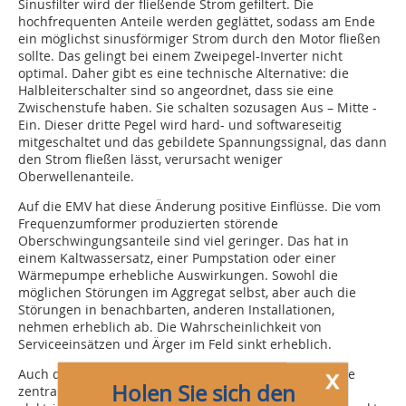
Sinusfilter wird der fließende Strom gefiltert. Die
hochfrequenten Anteile werden geglättet, sodass am Ende
ein möglichst sinusförmiger Strom durch den Motor fließen
sollte. Das gelingt bei einem Zweipegel-Inverter nicht
optimal. Daher gibt es eine technische Alternative: die
Halbleiterschalter sind so angeordnet, dass sie eine
Zwischenstufe haben. Sie schalten sozusagen Aus – Mitte -
Ein. Dieser dritte Pegel wird hard- und softwareseitig
mitgeschaltet und das gebildete Spannungssignal, das dann
den Strom fließen lässt, verursacht weniger
Oberwellenanteile.
Auf die EMV hat diese Änderung positive Einflüsse. Die vom
Frequenzumformer produzierten störende
Oberschwingungsanteile sind viel geringer. Das hat in
einem Kaltwassersatz, einer Pumpstation oder einer
Wärmepumpe erhebliche Auswirkungen. Sowohl die
möglichen Störungen im Aggregat selbst, aber auch die
Störungen in benachbarten, anderen Installationen,
nehmen erheblich ab. Die Wahrscheinlichkeit von
Serviceeinsätzen und Ärger im Feld sinkt erheblich.
x
Auch die Kondensatoren im Zwischenkreis spielen eine
Holen Sie sich den
zentrale Rolle im Frequenzumrichter. In ihnen wird