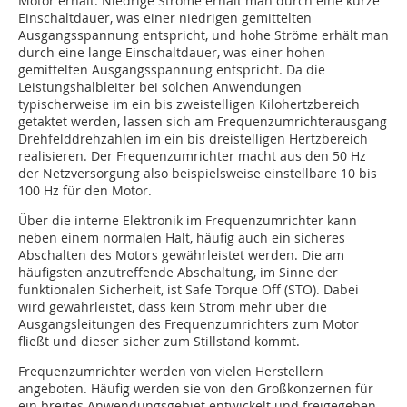
Motor erhält. Niedrige Ströme erhält man durch eine kurze
Einschaltdauer, was einer niedrigen gemittelten
Ausgangsspannung entspricht, und hohe Ströme erhält man
durch eine lange Einschaltdauer, was einer hohen
gemittelten Ausgangsspannung entspricht. Da die
Leistungshalbleiter bei solchen Anwendungen
typischerweise im ein bis zweistelligen Kilohertzbereich
getaktet werden, lassen sich am Frequenzumrichterausgang
Drehfelddrehzahlen im ein bis dreistelligen Hertzbereich
realisieren. Der Frequenzumrichter macht aus den 50 Hz
der Netzversorgung also beispielsweise einstellbare 10 bis
100 Hz für den Motor.
Über die interne Elektronik im Frequenzumrichter kann
neben einem normalen Halt, häufig auch ein sicheres
Abschalten des Motors gewährleistet werden. Die am
häufigsten anzutreffende Abschaltung, im Sinne der
funktionalen Sicherheit, ist Safe Torque Off (STO). Dabei
wird gewährleistet, dass kein Strom mehr über die
Ausgangsleitungen des Frequenzumrichters zum Motor
fließt und dieser sicher zum Stillstand kommt.
Frequenzumrichter werden von vielen Herstellern
angeboten. Häufig werden sie von den Großkonzernen für
ein breites Anwendungsgebiet entwickelt und freigegeben.