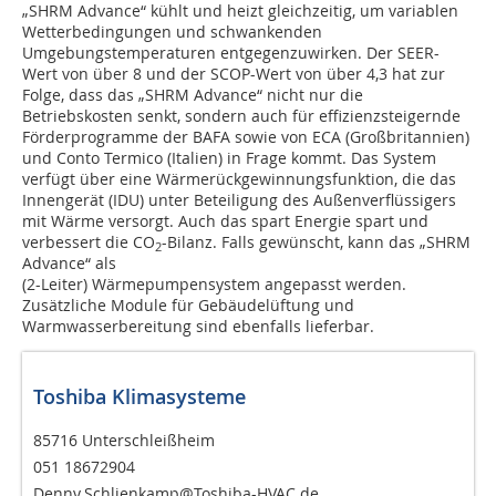
„SHRM Advance“ kühlt und heizt gleichzeitig, um variablen
Wetterbedingungen und schwankenden
Umgebungstemperaturen entgegenzuwirken. Der SEER-
Wert von über 8 und der SCOP-Wert von über 4,3 hat zur
Folge, dass das „SHRM Advance“ nicht nur die
Betriebskosten senkt, sondern auch für effizienzsteigernde
Förderprogramme der BAFA sowie von ECA (Großbritannien)
und Conto Termico (Italien) in Frage kommt. Das System
verfügt über eine Wärmerückgewinnungsfunktion, die das
Innengerät (IDU) unter Beteiligung des Außenverflüssigers
mit Wärme versorgt. Auch das spart Energie spart und
verbessert die CO
-Bilanz. Falls gewünscht, kann das „SHRM
2
Advance“ als
(2-Leiter) Wärmepumpensystem angepasst werden.
Zusätzliche Module für Gebäudelüftung und
Warmwasserbereitung sind ebenfalls lieferbar.
Toshiba Klimasysteme
85716 Unterschleißheim
051 18672904
Denny.Schlienkamp@Toshiba-HVAC.de