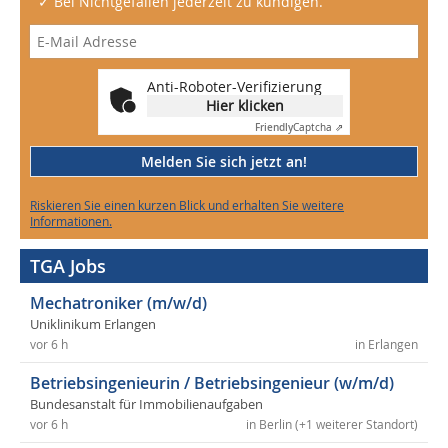
✓ Bei Nichtgefallen jederzeit zu kündigen.
Anti-Roboter-Verifizierung
Hier klicken
Friendly
Captcha ⇗
Melden Sie sich jetzt an!
Riskieren Sie einen kurzen Blick und erhalten Sie weitere
Informationen.
TGA Jobs
Mechatroniker (m/w/d)
Uniklinikum Erlangen
vor 6 h
in Erlangen
Betriebsingenieurin / Betriebsingenieur (w/m/d)
Bundesanstalt für Immobilienaufgaben
vor 6 h
in Berlin (+1 weiterer Standort)