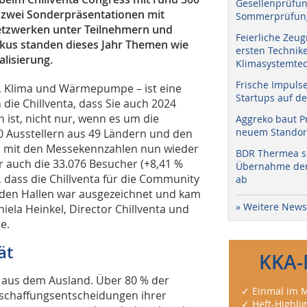
Gesellenprüfun
 zwei Sonderpräsentationen mit
Sommerprüfung
etzwerken unter Teilnehmern und
Feierliche Zeug
okus standen dieses Jahr Themen wie
ersten Technik
alisierung.
Klimasystemtec
Frische Impuls
g, Klima und Wärmepumpe – ist eine
Startups auf de
die Chillventa, dass Sie auch 2024
ist, nicht nur, wenn es um die
Aggreko baut P
neuem Standort
 Ausstellern aus 49 Ländern und den
ch mit den Messekennzahlen nun wieder
BDR Thermea sc
 auch die 33.076 Besucher (+8,41 %
Übernahme der 
 dass die Chillventa für die Community
ab
 den Hallen war ausgezeichnet und kam
» Weitere News
iela Heinkel, Director Chillventa und
e.
ät
KKA-
n aus dem Ausland. Über 80 % der
✓ Einmal im M
eschaffungsentscheidungen ihrer
✓ Heft-Highli