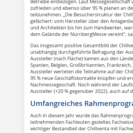
Betriebe einbezogen. Laut Messegesellschaf
zufrieden und ebenso über 95 % planen an de
teilzunehmen. „Die Besucherstruktur der Chil
gefächert: vom Hersteller über den Anlagenbe
und Architekten bis hin zum Handwerker, ware
dem Gelände der NürnbergMesse vereint“, sag
Das insgesamt positive Gesamtbild der Chill
unabhängig durchgeführte Befragung der Ausst
Aussteller (nach Fläche) kamen aus den Länder
Spanien, Belgien, Großbritannien, Frankreich
Aussteller werteten die Teilnahme auf der Chi
95 % neue Geschäftskontakte knüpfen und erw
Nachmessegeschäft. Noch während der Laufzei
Aussteller (+20 % gegenüber 2022), auch auf d
Umfangreiches Rahmenprog
Auch in diesem Jahr wurde das Rahmenprogr
teilnehmenden Fachleuten gezieltes Fachwis
wichtiger Bestandteil der Chillventa mit Fach