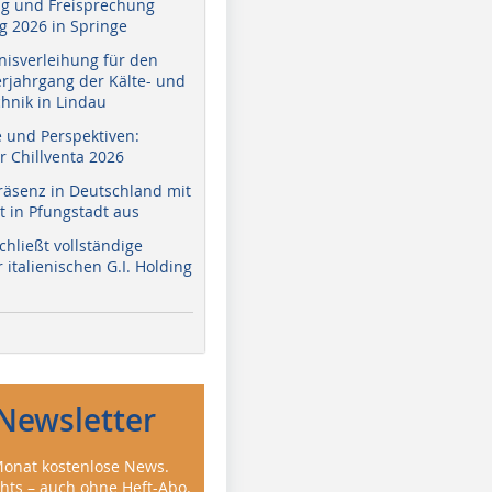
g und Freisprechung
 2026 in Springe
nisverleihung für den
erjahrgang der Kälte- und
hnik in Lindau
e und Perspektiven:
r Chillventa 2026
räsenz in Deutschland mit
 in Pfungstadt aus
hließt vollständige
italienischen G.I. Holding
Newsletter
onat kostenlose News.
ghts – auch ohne Heft-Abo.