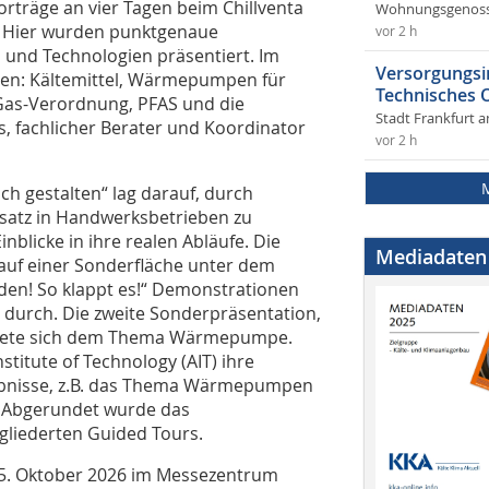
orträge an vier Tagen beim Chillventa
Wohnungsgenosse
. Hier wurden punktgenaue
vor 2 h
 und Technologien präsentiert. Im
Versorgungsi
en: Kältemittel, Wärmepumpen für
Technisches
-Gas-Verordnung, PFAS und die
Stadt Frankfurt 
obs, fachlicher Berater und Koordinator
vor 2 h
ch gestalten“ lag darauf, durch
Umsatz in Handwerksbetrieben zu
nblicke in ihre realen Abläufe. Die
Mediadaten
 auf einer Sonderfläche unter dem
nden! So klappt es!“ Demonstrationen
durch. Die zweite Sonderpräsentation,
dmete sich dem Thema Wärmepumpe.
stitute of Technology (AIT) ihre
ebnisse, z.B. das Thema Wärmepumpen
. Abgerundet wurde das
liederten Guided Tours.
15. Oktober 2026 im Messezentrum