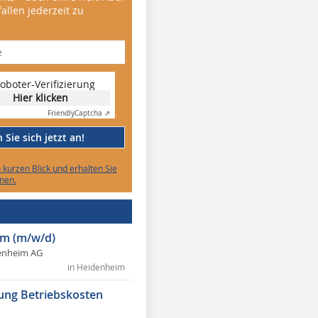
allen jederzeit zu
oboter-Verifizierung
Hier klicken
Friendly
Captcha ⇗
Sie sich jetzt an!
n kurzen Blick und erhalten Sie
nen.
m (m/w/d)
enheim AG
in Heidenheim
ung Betriebskosten