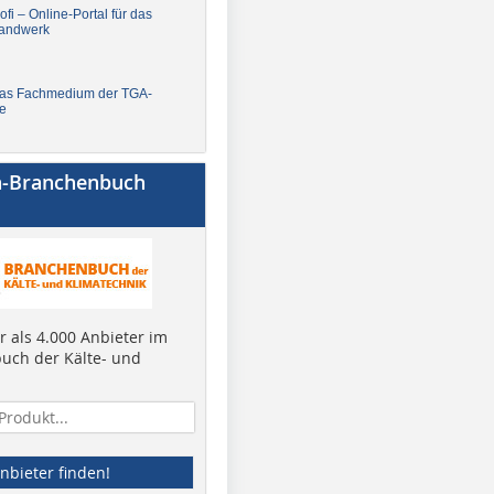
fi – Online-Portal für das
andwerk
Das Fachmedium der TGA-
e
a-Branchenbuch
 als 4.000 Anbieter im
uch der Kälte- und
nbieter finden!