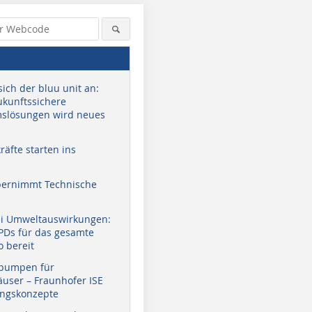
sich der bluu unit an:
zukunftssichere
slösungen wird neues
äfte starten ins
bernimmt Technische
ei Umweltauswirkungen:
EPDs für das gesamte
o bereit
pumpen für
user – Fraunhofer ISE
ungskonzepte