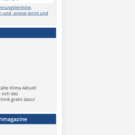
einungstermine,
 und -preise (print und
älte Klima Aktuell
 sich das
chnik gratis dazu!
chmagazine