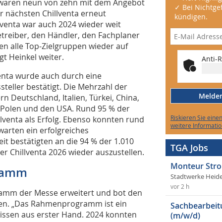
t waren neun von zehn mit dem Angebot
✓ Bei Nichtgef
r nächsten Chillventa erneut
kündigen.
lventa war auch 2024 wieder weit
treiber, den Händler, den Fachplaner
n alle Top-Zielgruppen wieder auf
t Heinkel weiter.
Anti-R
venta wurde auch durch eine
eller bestätigt. Die Mehrzahl der
Melden 
n Deutschland, Italien, Türkei, China,
, Polen und den USA. Rund 95 % der
Riskieren Sie eine
llventa als Erfolg. Ebenso konnten rund
weitere Informatio
arten ein erfolgreiches
t bestätigten an die 94 % der 1.010
TGA Jobs
er Chillventa 2026 wieder auszustellen.
Monteur Stro
ramm
Stadtwerke Heid
vor 2 h
amm der Messe erweitert und bot den
sen. „Das Rahmenprogramm ist ein
Sachbearbeit
wissen aus erster Hand. 2024 konnten
(m/w/d)