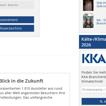
SHK Pro
ssort: Branche
SHK-H
bonnement
tab – 
Branch
ltsverzeichnis
Kälte-/Klim
2026
Finden Sie mehr
KKA-Branchenb
lick in die Zukunft
Klimatechnik!
präsentierten 1.010 Aussteller aus rund
us aller Welt angereisten Besuchern ihre
nstleistungen. Das umfangreiche
A