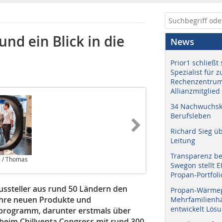
nd ein Blick in die
News
Prior1 schließt 
Spezialist für 
Rechenzentrum
Allianzmitglied
34 Nachwuchskr
Berufsleben
Richard Sieg ü
Leitung
Transparenz b
e / Thomas
Swegon stellt 
Propan-Portfoli
Aussteller aus rund 50 Ländern den
Propan-Wärme
 ihre neuen Produkte und
Mehrfamilienhä
entwickelt Lös
programm, darunter erstmals über
 beim Chillventa Congress mit rund 300