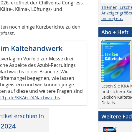
026, eröffnet der Chillventa Congress
Themen, Ersch
älte-, Klima-, Lüftungs- und
Anzeigengrößen
online) etc.
ten noch einige Kurzberichte zu den
Abo + Heft
efasst.
im Kältehandwerk
uverlag im Vorfeld zur Messe drei
che Aspekte des Azubi-Recruitings
 Nachwuchs in der Branche: Wie
äftemangel begegnen, wie lassen
 begeistern und wie können junge
Lesen Sie KKA K
en auf diese und weitere Fragen sind
und sichern Sie
t1p.de/KKA6-24Nachwuchs
Lexikon Kältete
Details
tikel erschien in
Weitere Fa
/2024