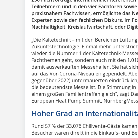
Teilnehmern und in den vier Fachforen sowie
praxisnahem Fachwissen, ermöglichte das N
Experten sowie den fachlichen Diskurs. Im F
Nachhaltigkeit, Kreislaufwirtschaft, oder Digit
„Die Kältetechnik – mit den Bereichen Lüftun
Zukunftstechnologie. Einmal mehr unterstrich 
wieder die Nummer 1 der Kältetechnik-Messen 
Fachthemen geht, sondern auch mit den 1.010
damit ausverkauften Messehallen. Sie hat si
auf das Vor-Corona-Niveau eingependelt. Aber
gegenüber 2022) untermauerten eindrücklich,
die bedeutendste Messe ist. Die Stimmung in
einem großen Familientreffen gleich“, sagt Dan
European Heat Pump Summit, NürnbergMess
Hoher Grad an Internationalit
Rund 57 % der 33.076 Chillventa-Gäste ­kame
Besucher waren direkt in die Einkaufs- und B