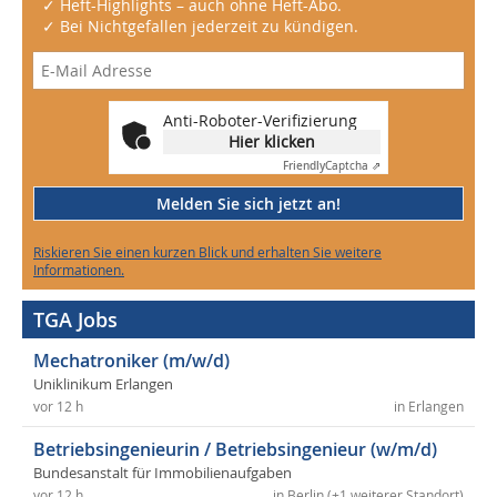
✓ Heft-Highlights – auch ohne Heft-Abo.
✓ Bei Nichtgefallen jederzeit zu kündigen.
Anti-Roboter-Verifizierung
Hier klicken
Friendly
Captcha ⇗
Melden Sie sich jetzt an!
Riskieren Sie einen kurzen Blick und erhalten Sie weitere
Informationen.
TGA Jobs
Mechatroniker (m/w/d)
Uniklinikum Erlangen
vor 12 h
in Erlangen
Betriebsingenieurin / Betriebsingenieur (w/m/d)
Bundesanstalt für Immobilienaufgaben
vor 12 h
in Berlin (+1 weiterer Standort)