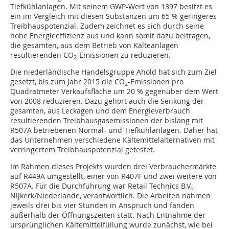
Tiefkühlanlagen. Mit seinem GWP-Wert von 1397 besitzt es
ein im Vergleich mit diesen Substanzen um 65 % geringeres
Treibhauspotenzial. Zudem zeichnet es sich durch seine
hohe Energieeffizienz aus und kann somit dazu beitragen,
die gesamten, aus dem Betrieb von Kälteanlagen
resultierenden CO
-Emissionen zu reduzieren.
2
Die niederländische Handelsgruppe Ahold hat sich zum Ziel
gesetzt, bis zum Jahr 2015 die CO
-Emissionen pro
2
Quadratmeter Verkaufsfläche um 20 % gegenüber dem Wert
von 2008 reduzieren. Dazu gehört auch die Senkung der
gesamten, aus Leckagen und dem Energieverbrauch
resultierenden Treibhausgasemissionen der bislang mit
R507A betriebenen Normal- und Tiefkühlanlagen. Daher hat
das Unternehmen verschiedene Kältemittelalternativen mit
verringertem Treibhauspotenzial getestet.
Im Rahmen dieses Projekts wurden drei Verbrauchermärkte
auf R449A umgestellt, einer von R407F und zwei weitere von
R507A. Für die Durchführung war Retail Technics B.V.,
Nijkerk/Niederlande, verantwortlich. Die Arbeiten nahmen
jeweils drei bis vier Stunden in Anspruch und fanden
außerhalb der Öffnungszeiten statt. Nach Entnahme der
ursprünglichen Kältemittelfüllung wurde zunächst, wie bei