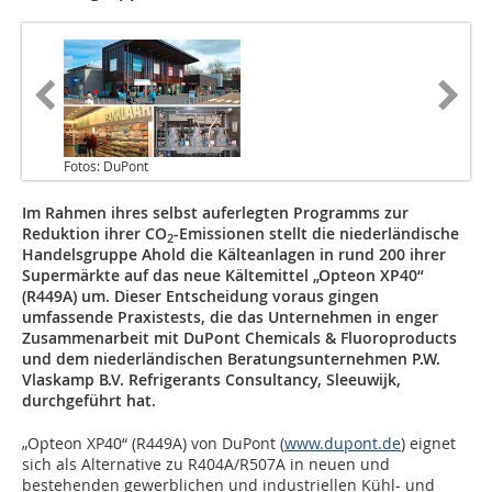
Fotos: DuPont
Im Rahmen ihres selbst auferlegten Programms zur
Reduktion ihrer CO
-Emissionen stellt die niederländische
2
Handelsgruppe Ahold die Kälteanlagen in rund 200 ihrer
Supermärkte auf das neue Kältemittel „Opteon XP40“
(R449A) um. Dieser Entscheidung voraus gingen
umfassende Praxistests, die das Unternehmen in enger
Zusammenarbeit mit DuPont Chemicals & Fluoroproducts
und dem niederländischen Beratungsunternehmen P.W.
Vlaskamp B.V. Refrigerants Consultancy, Sleeuwijk,
durchgeführt hat.
„Opteon XP40“ (R449A) von DuPont (
www.dupont.de
) eignet
sich als Alternative zu R404A/R507A in neuen und
bestehenden gewerblichen und industriellen Kühl- und