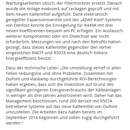
Wartungsarbeiten üblich, der Filtertrockner ersetzt. Danach
wurde die Anlage evakuiert, auf Leckagen geprüft und mit
dem neuen Kältemittel aufgefüllt. Dank elektronisch
geregelter Expansionsventile und des „ADAP-Kool“-Systems
von Danfoss konnte die Einregelung für R449A mit drei
neuen Koeffizienten bequem am PC erfolgen. Ein Austausch
weiterer Komponenten oder ein Ölwechsel war nicht
erforderlich. Messungen vor und nach den Retrofits haben
gezeigt, dass dieses Kältemittel gegenüber den vorher
eingesetzten R407F und R507A eine deutlich höhere
Energieeffizienz besitzt.
Dazu der technische Leiter: „Die Umstellung verlief in allen
Fällen reibungslos und ohne Probleme. Zusammen mit
DuPont und Vlaskamp durchgeführte ROI-Berechnungen
haben ergeben, dass sich die Investition auf Grund des
signifikant geringeren Energieverbrauchs der Kälteanlagen
in weniger als drei Jahren amortisieren wird. Daher hat das
Management beschlossen, rund 200 derzeit mit R507A
betriebene Systeme auf das neue Kältemittel von DuPont
umzustellen. Die Arbeiten dazu haben bereits im
September 2014 begonnen und sollen zügig durchgeführt
werden.“