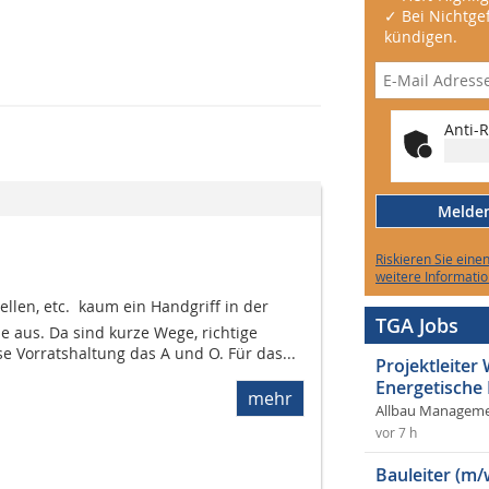
✓ Bei Nichtgef
kündigen.
Anti-R
Melden 
Riskieren Sie eine
weitere Informatio
len, etc.  kaum ein Handgriff in der
TGA Jobs
e aus. Da sind kurze Wege, richtige
e Vorratshaltung das A und O. Für das...
Projektleite
Energetische
mehr
Allbau Manageme
vor 7 h
Bauleiter (m/