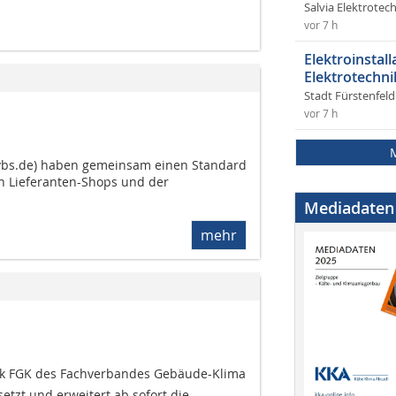
Salvia Elektrote
vor 7 h
Elektroinstal
Elektrotechni
Stadt Fürstenfel
vor 7 h
vbs.de) haben gemeinsam einen Standard
n Lieferanten-Shops und der
Mediadaten
mehr
ck FGK des Fachverbandes Gebäude-Klima
setzt und erweitert ab sofort die