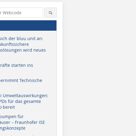
sich der bluu unit an:
zukunftssichere
slösungen wird neues
äfte starten ins
bernimmt Technische
Foto: Mefa Befestigungs- und
Foto: Mefa Befestigungs- und
Montagesysteme GmbH
Montagesysteme GmbH
ei Umweltauswirkungen:
EPDs für das gesamte
o bereit
pumpen für
user – Fraunhofer ISE
ungskonzepte