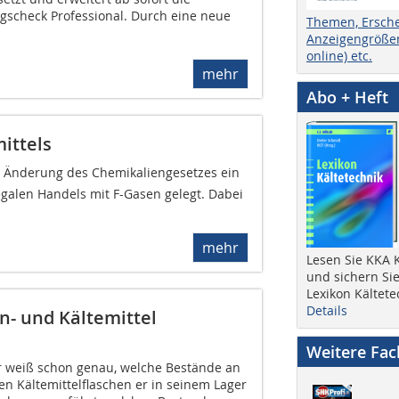
gscheck Professional. Durch eine neue
Themen, Ersch
Anzeigengrößen
online) etc.
mehr
Abo + Heft
ittels
ur Änderung des Chemikaliengesetzes ein
egalen Handels mit F-Gasen gelegt. Dabei
mehr
Lesen Sie KKA K
und sichern Sie
Lexikon Kältete
Details
n- und Kältemittel
Weitere Fa
r weiß schon genau, welche Bestände an
n Kältemittelflaschen er in seinem Lager