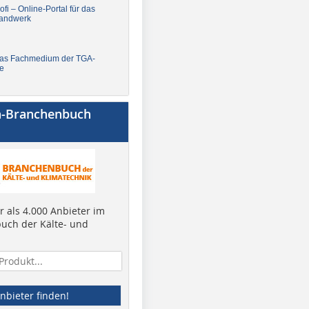
fi – Online-Portal für das
andwerk
Das Fachmedium der TGA-
e
a-Branchenbuch
 als 4.000 Anbieter im
uch der Kälte- und
nbieter finden!