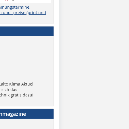
einungstermine,
 und -preise (print und
älte Klima Aktuell
 sich das
chnik gratis dazu!
chmagazine