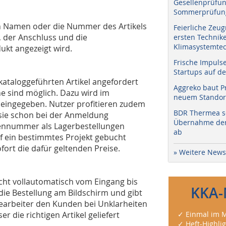
Gesellenprüfun
Sommerprüfung
den Namen oder die Nummer des Artikels
Feierliche Zeug
 der Anschluss und die
ersten Technik
Klimasystemtec
kt angezeigt wird.
Frische Impuls
Startups auf de
 kataloggeführten Artikel angefordert
Aggreko baut P
 sind möglich. Dazu wird im
neuem Standort
eingegeben. Nutzer profitieren zudem
BDR Thermea sc
sie schon bei der Anmeldung
Übernahme der 
ennummer als Lagerbestellungen
ab
uf ein bestimmtes Projekt gebucht
fort die dafür geltenden Preise.
» Weitere News
icht vollautomatisch vom Eingang bis
KKA-
 die Bestellung am Bildschirm und gibt
bearbeiter den Kunden bei Unklarheiten
r die richtigen Artikel geliefert
✓ Einmal im M
✓ Heft-Highli