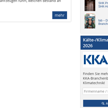
Fahrzeugen führt, welchen Bestand an
SHK Pro
SHK-H
mehr
tab – 
Branch
Kälte-/Klim
2026
Finden Sie mehr
KKA-Branchenb
Klimatechnik!
A