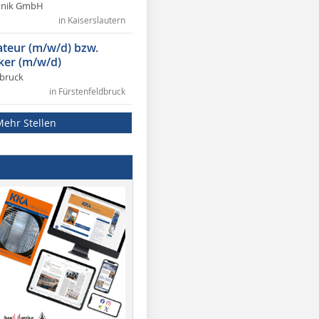
chnik GmbH
in Kaiserslautern
lateur (m/w/d) bzw.
ker (m/w/d)
dbruck
in Fürstenfeldbruck
Mehr Stellen