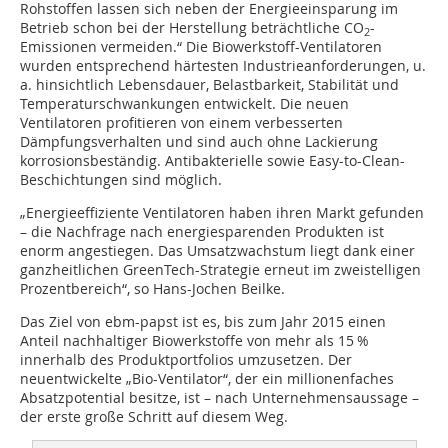
Rohstoffen lassen sich neben der Energieeinsparung im
Betrieb schon bei der Herstellung beträchtliche CO
-
2
Emissionen vermeiden.“ Die Biowerkstoff-Ventilatoren
wurden entsprechend härtesten Industrieanforderungen, u.
a. hinsichtlich Lebensdauer, Belastbarkeit, Stabilität und
Temperaturschwankungen entwickelt. Die neuen
Ventilatoren profitieren von einem verbesserten
Dämpfungsverhalten und sind auch ohne Lackierung
korrosionsbeständig. Antibakterielle sowie Easy-to-Clean-
Beschichtungen sind möglich.
„Energieeffiziente Ventilatoren haben ihren Markt gefunden
– die Nachfrage nach energiesparenden Produkten ist
enorm angestiegen. Das Umsatzwachstum liegt dank einer
ganzheitlichen GreenTech-Strategie erneut im zweistelligen
Prozentbereich“, so Hans-Jochen Beilke.
Das Ziel von ebm-papst ist es, bis zum Jahr 2015 einen
Anteil nachhaltiger Biowerkstoffe von mehr als 15 %
innerhalb des Produktportfolios umzusetzen. Der
neuentwickelte „Bio-Ventilator“, der ein millionenfaches
Absatzpotential besitze, ist – nach Unternehmens­aussage –
der erste große Schritt auf diesem Weg.