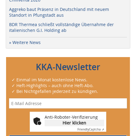
Aggreko baut Präsenz in Deutschland mit neuem
Standort in Pfungstadt aus
BDR Thermea schließt vollständige Übernahme der
italienischen G.I. Holding ab
» Weitere News
KKA-Newsletter
✓ Einmal im Monat kostenlose News.
✓ Heft-Highlights – auch ohne Heft-Abo.
✓ Bei Nichtgefallen jederzeit zu kündigen.
Anti-Roboter-Verifizierung
Hier klicken
Friendly
Captcha ⇗