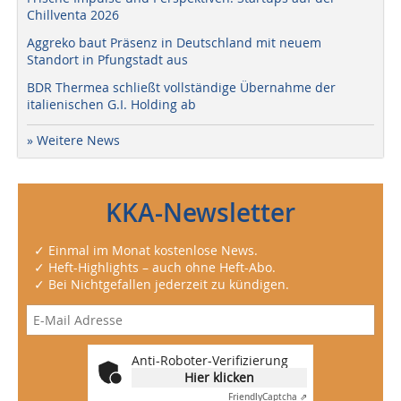
Chillventa 2026
Aggreko baut Präsenz in Deutschland mit neuem
Standort in Pfungstadt aus
BDR Thermea schließt vollständige Übernahme der
italienischen G.I. Holding ab
» Weitere News
KKA-Newsletter
✓ Einmal im Monat kostenlose News.
✓ Heft-Highlights – auch ohne Heft-Abo.
✓ Bei Nichtgefallen jederzeit zu kündigen.
Anti-Roboter-Verifizierung
Hier klicken
Friendly
Captcha ⇗