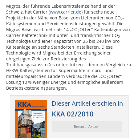
Migros, der führende Lebensmitteleinzelhändler der
Schweiz, hat Carrier (
www.carrier.de
) für sechs neue
Projekte in der Nähe von Basel zum Lieferanten von CO
-
2
Kältesystemen und Servicedienstleistungen gewählt. Die
Migros Basel wird mehr als 14 „CO
OLtec“-Kälteanlagen von
2
Carrier Kältetechnik mit unter- und transkritischer CO
-
2
Technologie und einer Kapazität von 25 bis 240 kW pro
Kälteanlage an sechs Standorten installieren. Diese
Technologie wird Migros bei der Erreichung seiner
ehrgeizigen Ziele zur Reduzierung des
Treibhausgasausstoßes unterstützen – denn im Vergleich zu
HFKW-Kältesystemen für Supermärkte in nord- und
mitteleuropäischen Ländern verbrauche die „CO
OLtec“-
2
Lösung 10 % weniger Energie und ermögliche außerdem
Betriebskosteneinsparungen.
Dieser Artikel erschien in
KKA 02/2010
Ressort: Aktuell