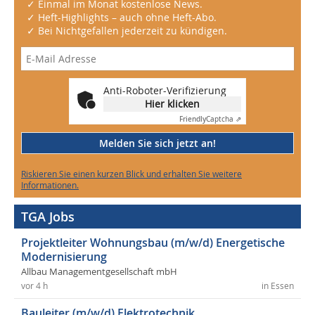
✓ Einmal im Monat kostenlose News.
✓ Heft-Highlights – auch ohne Heft-Abo.
✓ Bei Nichtgefallen jederzeit zu kündigen.
Anti-Roboter-Verifizierung
Hier klicken
Friendly
Captcha ⇗
Melden Sie sich jetzt an!
Riskieren Sie einen kurzen Blick und erhalten Sie weitere
Informationen.
TGA Jobs
Projektleiter Wohnungsbau (m/w/d) Energetische
Modernisierung
Allbau Managementgesellschaft mbH
vor 4 h
in Essen
Bauleiter (m/w/d) Elektrotechnik