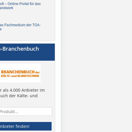
fi – Online-Portal für das
andwerk
Das Fachmedium der TGA-
e
a-Branchenbuch
 als 4.000 Anbieter im
uch der Kälte- und
nbieter finden!