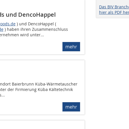
Das BIV Branc
hier als PDF he
ds und DencoHappel
woods.de
) und DencoHappel (
de
) haben ihren Zusammenschluss
ernehmen wird unter...
mehr
andort Baierbrunn Küba-Wärmetauscher
nter der Firmierung Küba Kältetechnik
...
mehr