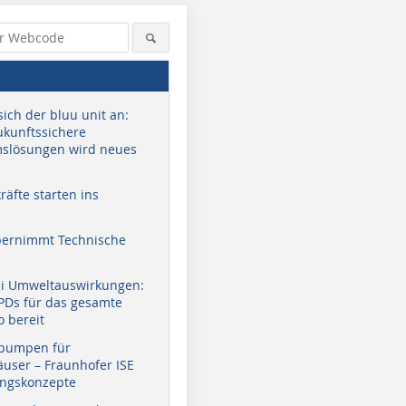
sich der bluu unit an:
zukunftssichere
slösungen wird neues
äfte starten ins
bernimmt Technische
ei Umweltauswirkungen:
EPDs für das gesamte
o bereit
pumpen für
user – Fraunhofer ISE
ungskonzepte