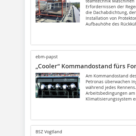
teamtechnik Maschinen 
Erfordernissen der Reg
die Dachabdichtung, de
Installation von Protekt
Aufbauhöhe des Rückküh
ebm-papst
„Cooler“ Kommandostand fürs Fo
Am Kommandostand des
Petronas überwachen Ing
während jedes Rennens. 
Arbeitsbedingungen am
Klimatisierungssystem e
BSZ Vogtland