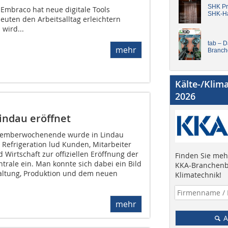
SHK Pro
 Embraco hat neue digitale Tools
SHK-H
leuten den Arbeitsalltag erleichtern
 wird...
tab – 
mehr
Branch
Kälte-/Klim
2026
indau eröffnet
ptemberwochenende wurde in Lindau
e Refrigeration lud Kunden, Mitarbeiter
 Wirtschaft zur offiziellen Eröffnung der
Finden Sie mehr
ale ein. Man konnte sich dabei ein Bild
KKA-Branchenb
ltung, Produktion und dem neuen
Klimatechnik!
mehr
A