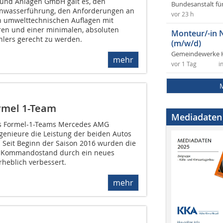
und Anlagen GmbH galt es, den
Bundesanstalt fü
enwasserführung, den Anforderungen an
vor 23 h
n umwelttechnischen Auflagen mit
oren und einer minimalen, absoluten
Monteur/-in 
lers gerecht zu werden.
(m/w/d)
Gemeindewerke 
mehr
vor 1 Tag
i
rmel 1-Team
Mediadaten
 Formel-1-Teams Mercedes AMG
enieure die Leistung der beiden Autos
Seit Beginn der Saison 2016 wurden die
 Kommandostand durch ein neues
rheblich verbessert.
mehr