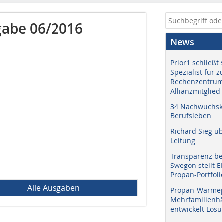
abe 06/2016
News
Prior1 schließt 
Spezialist für 
Rechenzentrum
Allianzmitglied
34 Nachwuchskr
Berufsleben
Richard Sieg ü
Leitung
Transparenz b
Swegon stellt 
Propan-Portfoli
Alle Ausgaben
Propan-Wärme
Mehrfamilienhä
entwickelt Lös