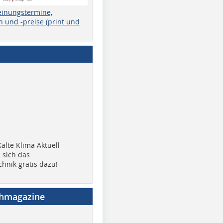
einungstermine,
 und -preise (print und
älte Klima Aktuell
 sich das
chnik gratis dazu!
chmagazine