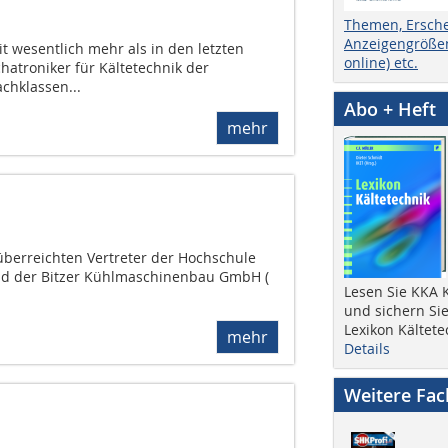
Themen, Ersch
Anzeigengrößen
t wesentlich mehr als in den letzten
online) etc.
atroniker für Kältetechnik der
chklassen...
Abo + Heft
mehr
überreichten Vertreter der Hochschule
d der Bitzer Kühlmaschinenbau GmbH (
Lesen Sie KKA K
und sichern Sie
Lexikon Kältete
mehr
Details
Weitere Fa