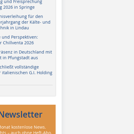
g und Freisprechung
 2026 in Springe
nisverleihung für den
erjahrgang der Kälte- und
hnik in Lindau
e und Perspektiven:
r Chillventa 2026
räsenz in Deutschland mit
 in Pfungstadt aus
hließt vollständige
italienischen G.I. Holding
Newsletter
onat kostenlose News.
ghts – auch ohne Heft-Abo.