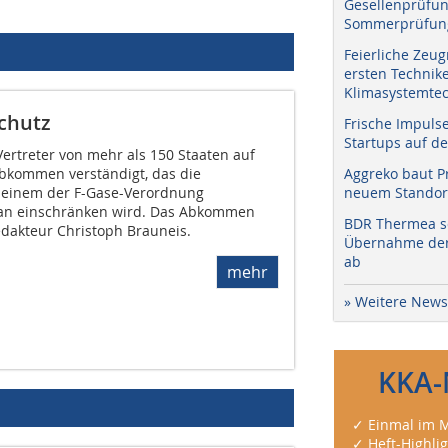
Gesellenprüfun
Sommerprüfung
Feierliche Zeug
ersten Technik
Klimasystemtec
schutz
Frische Impuls
Startups auf de
 Vertreter von mehr als 150 Staaten auf
Abkommen verständigt, das die
Aggreko baut P
einem der F-Gase-Verordnung
neuem Standort
lan einschränken wird. Das Abkommen
BDR Thermea sc
dakteur Christoph Brauneis.
Übernahme der 
ab
mehr
» Weitere News
KKA-
✓ Einmal im M
✓ Heft-Highli