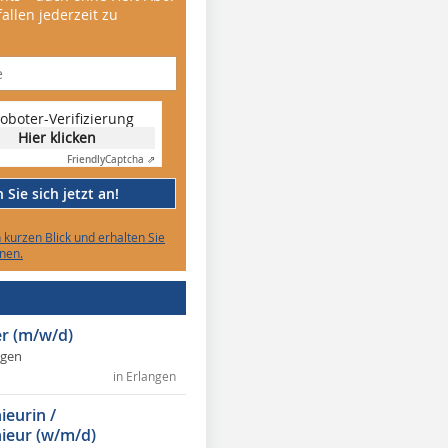
allen jederzeit zu
oboter-Verifizierung
Hier klicken
Friendly
Captcha ⇗
Sie sich jetzt an!
n kurzen Blick und erhalten Sie
nen.
r (m/w/d)
ngen
in Erlangen
ieurin /
ieur (w/m/d)