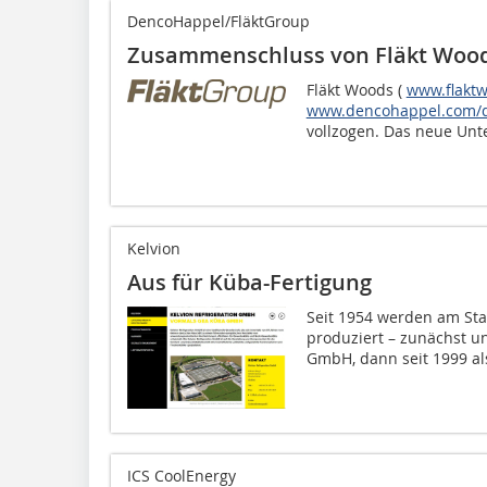
DencoHappel/FläktGroup
Zusammenschluss von Fläkt Woo
Fläkt Woods (
www.flakt
www.dencohappel.com/
vollzogen. Das neue Unt
Kelvion
Aus für Küba-Ferti­gung
Seit 1954 werden am St
produziert – zunächst u
GmbH, dann seit 1999 als
ICS CoolEnergy