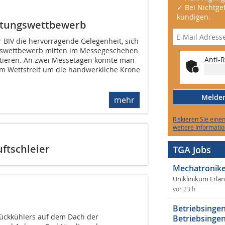
✓ Bei Nichtgef
kündigen.
stungswettbewerb
er BIV die hervorragende Gelegenheit, sich
gswettbewerb mitten im Messegeschehen
Anti-R
ntieren. An zwei Messetagen konnte man
m Wettstreit um die handwerkliche Krone
Melden 
mehr
Riskieren Sie eine
weitere Informatio
ftschleier
TGA Jobs
Mechatronike
Uniklinikum Erla
vor 23 h
Betriebsingen
Rückkühlers auf dem Dach der
Betriebsingen